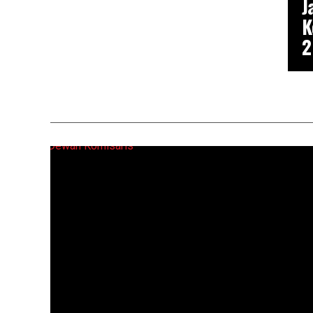
J
K
2