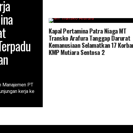
rja
ina
at
Kapal Pertamina Patra Niaga MT
Transko Arafura Tanggap Darurat
Terpadu
Kemanusiaan Selamatkan 17 Korba
KMP Mutiara Sentosa 2
an
n Manajemen PT
njungan kerja ke