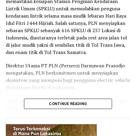
memastikan kesiapan Stasiun Pengisian Kendaraan
Listrik Umum (SPKLU) untuk memudahkan penguna
kendaraan listrik selama masa mudik lebaran Hari Raya
Idul Fitri 1444 Hijriah. Salah satunya, PLN menyiapkan
sebaran SPKLU sebanyak 616 SPKLU di 237 Lokasi di
Indonesia, diantaranya terletak pada rest area jalan tol
di jalur mudik yakni di sembilan titik di Tol Trans Jawa,
dan enam titik di Tol Trans Sumatra.
Direktur Utama PT PLN (Persero) Darmawan Prasodjo
mengatakan, PLN berkomitmen untuk menyiapkan
ekosistem yang mumpuni bagi pengguna electric vehicle
(kendaraan listrik) di Indonesia.
“PLN memastikan infrastruktur pendukung kendaraan
CONTINUE READING
listrik tersedia di jalur mudik sehingga memudahkan
pengguna mobil listrik yang mudik untuk melakukan
pengisian daya,” kata Darmawan.