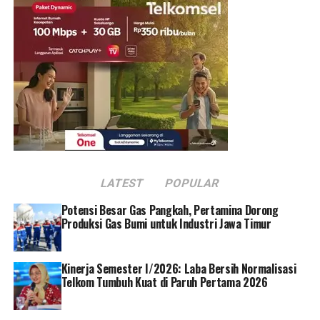
Darmawan mengatakan, hingga saat ini total 616 SPKLU
yang tersebar di 237 lokasi di Indonesia dapat di
manfaatkan oleh pengguna kendaraan listrik. Seluruh
SPKLU ini menurutnya, siap melayani pengisian daya
kendaraan listrik saat mudik lebaran.
Sedangkan 9 lokasi SPKLU yang berada di rest area di
sepanjang Tol Trans Jawa diantaranya: Rest Area
Kilometer 519 A (Solo-Ngawi), Rest Area KM 519 B
(Ngawi-Solo), Rest Area KM 389 B (Batang-Semarang),
Rest Area KM 379 A (Semarang-Batang), Rest Area KM
LATEST
POPULAR
626 B (Kertosono-Madiun), Rest Area KM 207 A
(Palikanci), Rest Area 208 B (Palikanci), Rest Area KM
Potensi Besar Gas Pangkah, Pertamina Dorong
10,6 Tol Jagorawi, dan Rest Area KM 6 (Jakarta-
Produksi Gas Bumi untuk Industri Jawa Timur
Cikampek).
Kinerja Semester I/2026: Laba Bersih Normalisasi
Selanjutnya, untuk SPKLU di Tol Trans Sumatra yang
Telkom Tumbuh Kuat di Paruh Pertama 2026
bisa digunakan diantaranya; Rest Area KM 20 B
Lampung (Tol Bakauheni–Kayu Agung), Rest Area KM