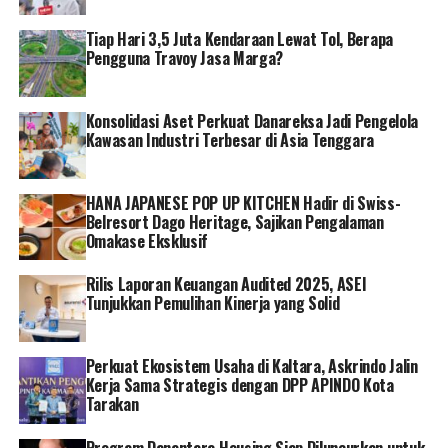
lokasi, Kalimantan 12 lokasi, Sulawesi 14 lokasi, Maluku
Tiap Hari 3,5 Juta Kendaraan Lewat Tol, Berapa
2 lokasi, Nusa Tenggara 9 lokasi dan Papua 2 lokasi.
Pengguna Travoy Jasa Marga?
Lokasi tersebut dapat di cek melalui aplikasi PLN Mobile.
PLN juga memudahkan masyarakat mengecek lokasi
Konsolidasi Aset Perkuat Danareksa Jadi Pengelola
SPKLU melalui aplikasi PLN Mobile.
Kawasan Industri Terbesar di Asia Tenggara
“Bagi para pengguna kendaraan listrik yang ingin
HANA JAPANESE POP UP KITCHEN Hadir di Swiss-
mengisi daya tinggal buka aplikasi PLN Mobile,
Belresort Dago Heritage, Sajikan Pengalaman
kemudian pilih fitur electric vehicle, lalu pilih SPKLU.
Omakase Eksklusif
PLN Mobile akan menampilkan sejumlah SPKLU yang
terdekat dan aktif dengan lokasi pengguna mobil
Rilis Laporan Keuangan Audited 2025, ASEI
listrik,” pungkas Darmawan.[]
Tunjukkan Pemulihan Kinerja yang Solid
RELATED TOPICS:
PLN
Perkuat Ekosistem Usaha di Kaltara, Askrindo Jalin
Kerja Sama Strategis dengan DPP APINDO Kota
Tarakan