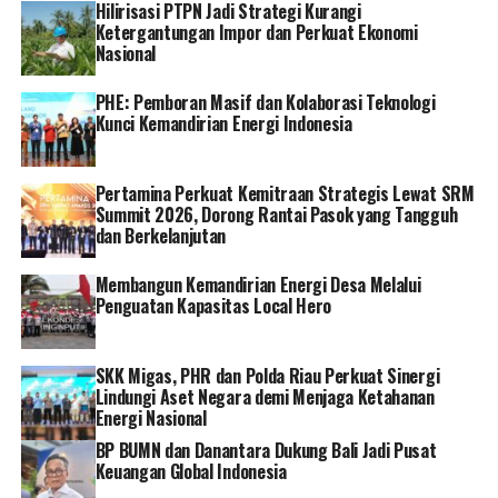
49 A Lampung–Palembang, Rest Area KM 163 A
Hilirisasi PTPN Jadi Strategi Kurangi
Lampung Tengah, Rest Area KM 172 B Tulang Bawang
Ketergantungan Impor dan Perkuat Ekonomi
Nasional
Barat, Rest Area KM 269 Terpeka (Tol Bakauheni–Kayu
Agung), dan Rest Area KM 277 Terpeka (Tol Bakauheni–
PHE: Pemboran Masif dan Kolaborasi Teknologi
Kayu Agung).
Kunci Kemandirian Energi Indonesia
“Kami terus memperbanyak SPKLU untuk bisa
meningkatkan kepercayaan masyarakat beralih ke
Pertamina Perkuat Kemitraan Strategis Lewat SRM
kendaraan listrik. PLN berkomitmen untuk mendukung
Summit 2026, Dorong Rantai Pasok yang Tangguh
dan Berkelanjutan
ekosistem yang mumpuni dan andal bagi pengguna
kendaraan listrik (EV) di Indonesia,” kata Darmawan.
Membangun Kemandirian Energi Desa Melalui
Penguatan Kapasitas Local Hero
Darmawan melanjutkan, SPKLU ini didukung dengan
tiga jenis pengisian daya yang siap beroperasi secara
optimal untuk memenuhi kebutuhan masyarakat, di
SKK Migas, PHR dan Polda Riau Perkuat Sinergi
antaranya jenis medium charging, fast charging, hingga
Lindungi Aset Negara demi Menjaga Ketahanan
Energi Nasional
ultra fast charging.
BP BUMN dan Danantara Dukung Bali Jadi Pusat
Adapun sebaran 616 SPKLU yang tersebar pada 237
Keuangan Global Indonesia
lokasi; Pulau Jawa 171 lokasi, Bali 34 lokasi, Sumatra 35