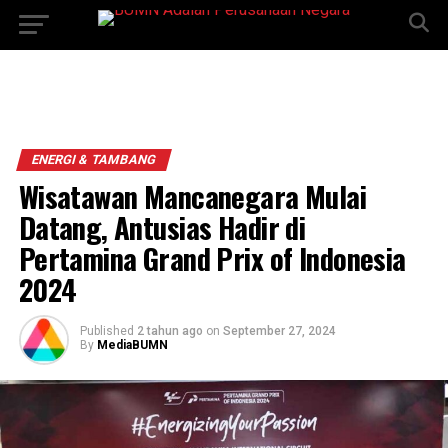
ENERGI & TAMBANG
Wisatawan Mancanegara Mulai
Datang, Antusias Hadir di
Pertamina Grand Prix of Indonesia
2024
Published
2 tahun ago
on
September 27, 2024
By
MediaBUMN