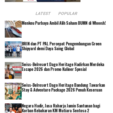
untuk menonton gelaran balap motor internasional
tersebut. Ia turut menyampaikan antusiasmenya untuk
LATEST
POPULAR
menonton gelaran bergengsi ini.
Menkeu Purbaya Ambil Alih Saham BUMN di Whoosh!
“Saya datang khusus untuk melihat gelaran MotoGP di
Indonesia, karena saya merupakan fans MotoGP. Saya
merasa gelaran di Mandalika ini memiliki nuansa yang
BRIN dan PT PAL Percepat Pengembangan Green
berbeda, ada kombinasi menonton MotoGP sekaligus
Shipyard demi Daya Saing Global
dengan berlibur. Tadi saya juga sempat berfoto di photo
spot aktivasi Pertamina, itu sangat bagus juga keren”,
ujar Rika.
Swiss-Belresort Dago Heritage Hadirkan Merdeka
Escape 2026 dan Promo Kuliner Spesial
Pengalaman Rika yang menikmati kemeriahan gelaran
Pertamina Grand Prix of Indonesia 2024 sejak dari
Swiss-Belresort Dago Heritage Bandung Tawarkan
terminal kedatangan Bandara Lombok turut dirasakan
Stay & Adventure Package 2026 Penuh Keseruan
oleh wisatawan lainnya. Wisatawan mancanegara yang
mendarat di bandara ini langsung disuguhi kemeriahan
aktivasi Pertamina berupa photo spot dan official
Negara Hadir, Jasa Raharja Jamin Santunan bagi
Korban Kebakaran KM Mutiara Sentosa 2
merchandise booth.