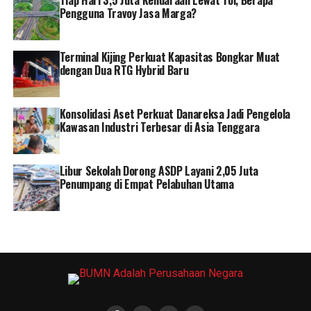
off sirkuit, atau aspal luar tikungan ke-15 dan 16,
Pengguna Travoy Jasa Marga?
dihadirkan di salah satu area kedatangan Lombok Praya.
Di posisi dekat pintu keluar gedung bandara, Pertamina
Terminal Kijing Perkuat Kapasitas Bongkar Muat
dengan Dua RTG Hybrid Baru
juga menghadirkan Official Booth yang menghadirkan
sejumlah produk berkualitas Pertamina seperti Jersey,
T-shirt,topi, jaket hingga lanyard. Pengunjung juga bisa
Konsolidasi Aset Perkuat Danareksa Jadi Pengelola
menikmati aneka promo dan hadiah menarik di booth
Kawasan Industri Terbesar di Asia Tenggara
ini.
VP Corporate Communication Pertamina, Fadjar Djoko
Libur Sekolah Dorong ASDP Layani 2,05 Juta
Penumpang di Empat Pelabuhan Utama
Santoso mengungkapkan, kehadiran Pertamina dalam
gelaran Pertamina Grand Prix Of Indonesia 2024, ini
merupakan wujud komitmen Pertamina terhadap
perkembangan dunia otomotif, membuka peluang bisnis
skala global, meningkatkan aspek pariwisata dengan
menarik kehadiran wistawan asing yang nantikan akan
mendukung pertumbuhan ekonomi Lombok.