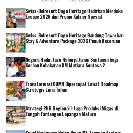
maupun ekspor-impor.
Swiss-Belresort Dago Heritage Hadirkan Merdeka
Escape 2026 dan Promo Kuliner Spesial
Namun, proses transformasi tersebut tidak berjalan
seragam di seluruh pelabuhan. Ada pelabuhan yang
menunjukkan hasil signifikan, sementara sebagian
Swiss-Belresort Dago Heritage Bandung Tawarkan
lainnya masih berada dalam tahap penyesuaian.
Stay & Adventure Package 2026 Penuh Keseruan
Tantangan utama yang dihadapi Pelindo adalah
Negara Hadir, Jasa Raharja Jamin Santunan bagi
standardisasi operasional, mengingat sebelumnya setiap
Korban Kebakaran KM Mutiara Sentosa 2
pelabuhan memiliki sistem dan budaya kerja masing-
masing.
Transformasi BUMN Dipercepat Lewat Roadmap
Melalui komunikasi intensif dan pendekatan kolaboratif,
Strategis Lima Tahun
Pelindo secara bertahap berhasil membangun kesamaan
visi di internal perusahaan.
Strategi PHR Regional 1 Jaga Produksi Migas di
Tengah Tantangan Lapangan Mature
Transformasi juga mendorong pemangku kepentingan
eksternal, seperti pemilik kargo dan pengemudi truk
kontainer, untuk menyesuaikan diri dengan sistem baru
Kapal Pertamina Patra Niaga MT Transko Arafura