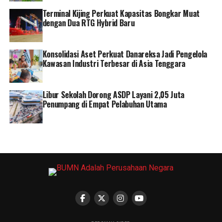
bahwa transformasi pelabuhan akan terus memberikan
Terminal Kijing Perkuat Kapasitas Bongkar Muat
dengan Dua RTG Hybrid Baru
kontribusi nyata bagi efisiensi logistik dan pertumbuhan
ekonomi nasional. []
Konsolidasi Aset Perkuat Danareksa Jadi Pengelola
RELATED TOPICS:
BUMN
DANANTARA
PELINDO
Kawasan Industri Terbesar di Asia Tenggara
Libur Sekolah Dorong ASDP Layani 2,05 Juta
Penumpang di Empat Pelabuhan Utama