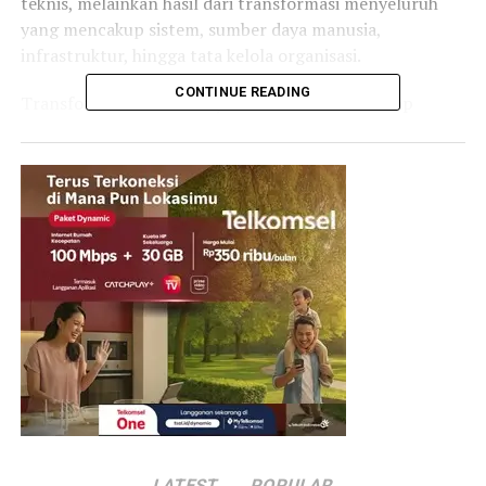
teknis, melainkan hasil dari transformasi menyeluruh
yang mencakup sistem, sumber daya manusia,
infrastruktur, hingga tata kelola organisasi.
CONTINUE READING
Transformasi tersebut dijalankan secara bertahap
pascamerger Pelindo I–IV pada 2021, yang menyatukan
pengelolaan pelabuhan nasional dalam satu entitas
terintegrasi.
Menurut Arif, semakin singkat waktu sandar kapal,
semakin lancar pula arus barang yang bergerak dari dan
menuju pelabuhan.
Efek lanjutannya adalah peningkatan frekuensi
pelayaran, yang secara bertahap dapat menurunkan
biaya logistik karena beban operasional kapal tersebar
pada lebih banyak perjalanan.
Kondisi ini dinilai krusial untuk memperkuat efisiensi
distribusi barang, baik untuk kebutuhan domestik
LATEST
POPULAR