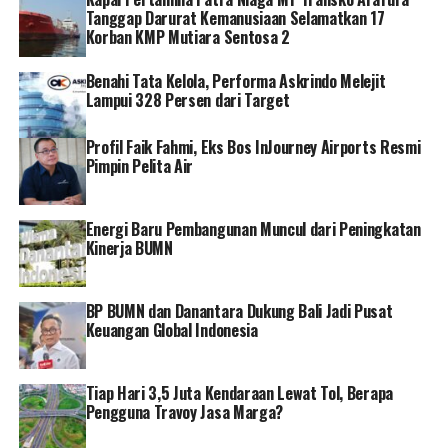
yang lebih terintegrasi dan berbasis digital.
Tanggap Darurat Kemanusiaan Selamatkan 17
Korban KMP Mutiara Sentosa 2
Setelah penyeragaman sistem berjalan, Pelindo
melangkah lebih jauh dengan melakukan sentralisasi
Benahi Tata Kelola, Performa Askrindo Melejit
Lampui 328 Persen dari Target
perencanaan dan pengendalian operasional.
Profil Faik Fahmi, Eks Bos InJourney Airports Resmi
Langkah ini menjadi bagian dari strategi jangka panjang
Pimpin Pelita Air
untuk menjadikan Pelindo sebagai operator pelabuhan
berkelas global.
Energi Baru Pembangunan Muncul dari Peningkatan
Pada akhir 2025, uji coba kontrol operasional jarak jauh
Kinerja BUMN
telah dilakukan di Pelabuhan Makassar dan Bitung
sebagai tahap awal implementasi.
BP BUMN dan Danantara Dukung Bali Jadi Pusat
Keuangan Global Indonesia
Pelindo saat ini menguasai sekitar 95 persen pangsa
pasar peti kemas nasional. Sepanjang 2025, perusahaan
mencatat pertumbuhan trafik sebesar 6 persen,
Tiap Hari 3,5 Juta Kendaraan Lewat Tol, Berapa
mencakup aktivitas ekspor, impor, dan domestik.
Pengguna Travoy Jasa Marga?
Capaian tersebut memperkuat optimisme manajemen