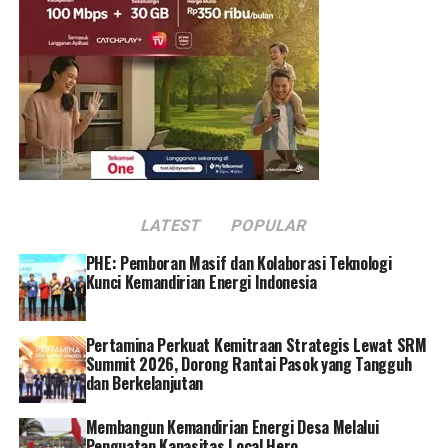
timbun dengan kapasitas penyimpanan sebanyak 5,1
juta barel. Sementara, total tangki timbun yang dimiliki
PHR di WK Rokan sebanyak 26 unit dengan total
kapasitas penyimpanan sebesar 5,8 juta barel.
Presiden Joko Widodo mengapresiasi kinerja PHR
pascaalih kelola pada 9 Agustus 2021 lalu. Presiden
mengatakan keputusan alih kelola diambil karena
keyakinan akan kualitas Sumber Daya Manusia (SDM)
LATEST
POPULAR
yang mumpuni.
PHE: Pemboran Masif dan Kolaborasi Teknologi
“Sejak awal kenapa Rokan ini kita ambil alih dan tidak
Kunci Kemandirian Energi Indonesia
diperpanjang, kita ingin meyakinkan bahwa SDM kita ini
mampu,” tegas Presiden.
Pertamina Perkuat Kemitraan Strategis Lewat SRM
Summit 2026, Dorong Rantai Pasok yang Tangguh
Dia menambahkan, sejak dialih kelola, produksi Blok
dan Berkelanjutan
Rokan terus meningkat. “Dan itu yang saya tanyakan ke
Dirut Pertamina, produksinya naik atau turun? Ternyata
Membangun Kemandirian Energi Desa Melalui
naik. Dulu waktu dikelola Chevron turun sekarang sudah
Penguatan Kapasitas Local Hero