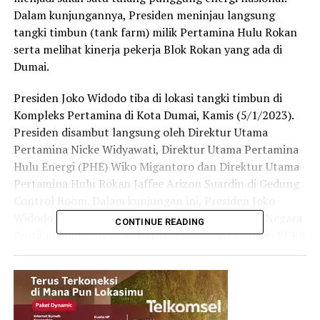
Dalam kunjungannya, Presiden meninjau langsung
tangki timbun (tank farm) milik Pertamina Hulu Rokan
serta melihat kinerja pekerja Blok Rokan yang ada di
Dumai.
Presiden Joko Widodo tiba di lokasi tangki timbun di
Kompleks Pertamina di Kota Dumai, Kamis (5/1/2023).
Presiden disambut langsung oleh Direktur Utama
Pertamina Nicke Widyawati, Direktur Utama Pertamina
Hulu Energi (PHE) Wiko Migantoro dan Direktur Utama
Pertamina Hulu Rokan Jaffee Arizon Suardin di Gedung
Control Room. Dalam kunjungan ini, Presiden Joko
Widodo juga didampingi oleh Menteri Sekretaris Negara
CONTINUE READING
Pratikno, Menteri BUMN Erick Thohir dan Menteri PUPR
Basuki Hadimuljono.
Dalam peninjauan ini, Presiden dijelaskan oleh Nicke
Widyawati soal kondisi tangki timbun dan kinerja andal
PHR. Disampaikan, untuk di Kota Dumai ada 16 tangki