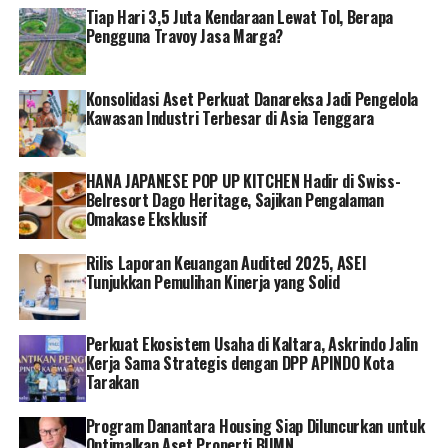
upaya masif dan agresif, kami berkomitmen untuk
Tiap Hari 3,5 Juta Kendaraan Lewat Tol, Berapa
Pengguna Travoy Jasa Marga?
meningkatkan jumlah produksi migas untuk ketahanan
energi. Ini merupakan misi kita bersama, yang tentunya
akan terwujud dengan semangat dan kerja keras kita
Konsolidasi Aset Perkuat Danareksa Jadi Pengelola
semua,” ungkapnya.
Kawasan Industri Terbesar di Asia Tenggara
PHR yang di tahun 2022 berhasil melakukan pengeboran
di 413 sumur, akan ditantang untuk memenuhi target
HANA JAPANESE POP UP KITCHEN Hadir di Swiss-
Belresort Dago Heritage, Sajikan Pengalaman
pengeboran yang lebih masif lagi di tahun 2023 yaitu
Omakase Eksklusif
sebanyak 600 sumur. Dalam upayanya menghasilkan
minyak untuk kebutuhan nasional, PHR mampu
Rilis Laporan Keuangan Audited 2025, ASEI
meningkatkan produksi ke tingkat 160 ribu barel per
Tunjukkan Pemulihan Kinerja yang Solid
hari, sementara kalau tidak melakukan pengeboran
sumur baru, produksi bisa jatuh ke titik 105 ribu barel.
Perkuat Ekosistem Usaha di Kaltara, Askrindo Jalin
Kerja Sama Strategis dengan DPP APINDO Kota
Bahkan di awal tahun ini PHR berhasil menemukan
Tarakan
ladang sumur minyak baru yang mampu menghasilkan
ribuan barel per harinya. Hal ini akan sangat mendukung
Program Danantara Housing Siap Diluncurkan untuk
pencapaian yang diharapkan oleh pemerintah yaitu 1
Optimalkan Aset Properti BUMN