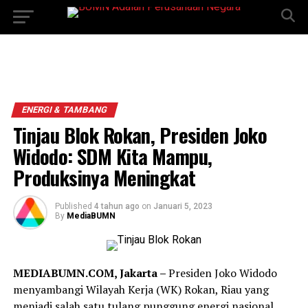
ENERGI & TAMBANG
Tinjau Blok Rokan, Presiden Joko
Widodo: SDM Kita Mampu,
Produksinya Meningkat
Published
4 tahun ago
on
Januari 5, 2023
By
MediaBUMN
MEDIABUMN.COM, Jakarta –
Presiden Joko Widodo
menyambangi Wilayah Kerja (WK) Rokan, Riau yang
menjadi salah satu tulang punggung energi nasional.