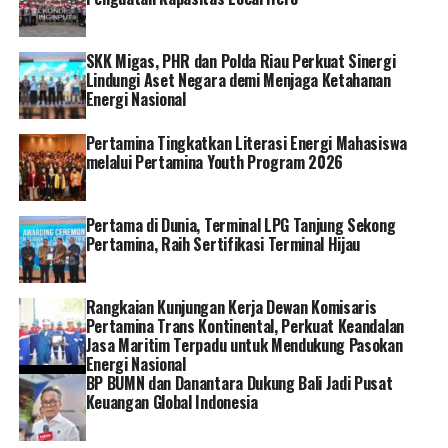
mulai naik dari 156-158 ribu barel per hari menjadi 166
ribu barel per hari. Tapi yang kita inginkan adalah
SKK Migas, PHR dan Polda Riau Perkuat Sinergi
sebuah peningkatan yang berlipat,” kata Presiden.
Lindungi Aset Negara demi Menjaga Ketahanan
Energi Nasional
Presiden juga meninjau jaringan pipa transportasi
minyak mentah yang ada di lokasi tersebut. Untuk di
Pertamina Tingkatkan Literasi Energi Mahasiswa
Dumai, jaringan pipa tersebut sepanjang 337 km. Selain
melalui Pertamina Youth Program 2026
itu, untuk unit operasi Hydrocarbon Transportation
(HCT) Crude Oil Terminal Operation Center di Dumai
Pertama di Dunia, Terminal LPG Tanjung Sekong
memiliki 4 unit shipping pump, 8 unit electric booster
Pertamina, Raih Sertifikasi Terminal Hijau
pump, ruang kendali (control room) dan laboratorium
serta rumah pompa.
Rangkaian Kunjungan Kerja Dewan Komisaris
Sementara itu, Nicke menambahkan, Pertamina memiliki
Pertamina Trans Kontinental, Perkuat Keandalan
Jasa Maritim Terpadu untuk Mendukung Pasokan
misi untuk meningkatkan level produksi di PHR guna
Energi Nasional
mendukung pemerintah dalam mewujudkan ketahanan,
BP BUMN dan Danantara Dukung Bali Jadi Pusat
kemandirian, dan kedaulatan energi nasional.
Keuangan Global Indonesia
“Dengan semangat para Perwira dan Mitra Kerja, serta