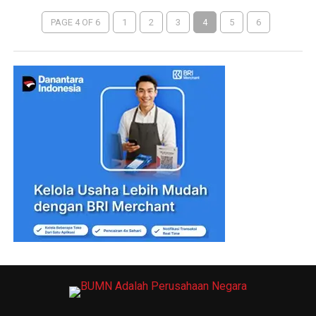
PAGE 4 OF 6
1
2
3
4
5
6