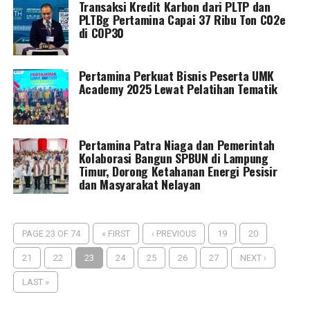
Transaksi Kredit Karbon dari PLTP dan
PLTBg Pertamina Capai 37 Ribu Ton C02e
di COP30
Pertamina Perkuat Bisnis Peserta UMK
Academy 2025 Lewat Pelatihan Tematik
Pertamina Patra Niaga dan Pemerintah
Kolaborasi Bangun SPBUN di Lampung
Timur, Dorong Ketahanan Energi Pesisir
dan Masyarakat Nelayan
PAGE 23 OF 74
« FIRST
‹ PREVIOUS
19
20
21
22
23
24
25
26
27
NEXT ›
LAST »