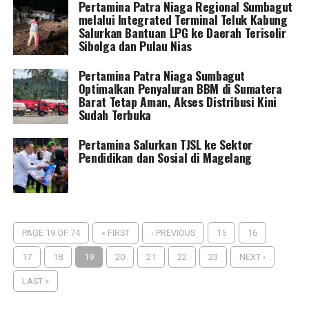
Pertamina Patra Niaga Regional Sumbagut
melalui Integrated Terminal Teluk Kabung
Salurkan Bantuan LPG ke Daerah Terisolir
Sibolga dan Pulau Nias
Pertamina Patra Niaga Sumbagut
Optimalkan Penyaluran BBM di Sumatera
Barat Tetap Aman, Akses Distribusi Kini
Sudah Terbuka
Pertamina Salurkan TJSL ke Sektor
Pendidikan dan Sosial di Magelang
PAGE 19 OF 74
« FIRST
‹ PREVIOUS
15
16
17
18
19
20
21
22
23
NEXT ›
LAST »