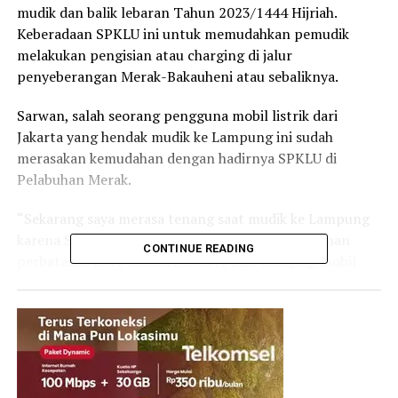
mudik dan balik lebaran Tahun 2023/1444 Hijriah.
Keberadaan SPKLU ini untuk memudahkan pemudik
melakukan pengisian atau charging di jalur
penyeberangan Merak-Bakauheni atau sebaliknya.
Sarwan, salah seorang pengguna mobil listrik dari
Jakarta yang hendak mudik ke Lampung ini sudah
merasakan kemudahan dengan hadirnya SPKLU di
Pelabuhan Merak.
“Sekarang saya merasa tenang saat mudik ke Lampung
karena SPKLU ini tepat berada di tengah perjalanan
CONTINUE READING
perbatasan Jawa-Sumatera. Saya bisa charging mobil
listrik sambil menunggu antrian masuk kapal
penyeberangan,” ujar Sarwan.
Sarwan mengatakan, lebaran kali ini untuk pertama kali
dirinya mudik menggunakan mobil listrik, setelah
sebelumnya selalu menggunakan mobil berbahan bakar