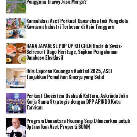
Pengguna Travoy Jasa Marga?
RELATED TOPICS:
PT PLN (PERSERO)
Konsolidasi Aset Perkuat Danareksa Jadi Pengelola
Kawasan Industri Terbesar di Asia Tenggara
HANA JAPANESE POP UP KITCHEN Hadir di Swiss-
Belresort Dago Heritage, Sajikan Pengalaman
Omakase Eksklusif
Rilis Laporan Keuangan Audited 2025, ASEI
Tunjukkan Pemulihan Kinerja yang Solid
Perkuat Ekosistem Usaha di Kaltara, Askrindo Jalin
Kerja Sama Strategis dengan DPP APINDO Kota
Tarakan
Program Danantara Housing Siap Diluncurkan untuk
Optimalkan Aset Properti BUMN