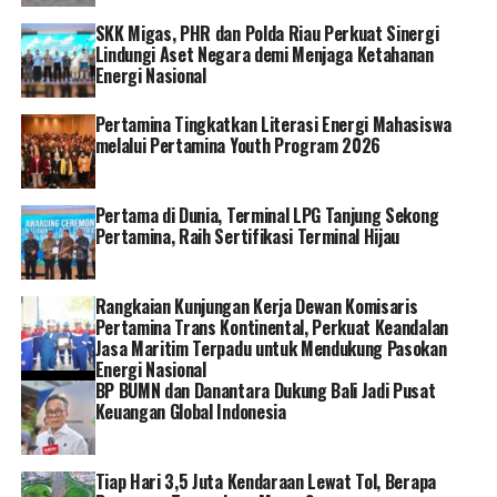
untuk charge mobil listrik ini. Karena aku terbiasa
dengan mobil listrik dan hemat banget biayanya untuk
SKK Migas, PHR dan Polda Riau Perkuat Sinergi
Lindungi Aset Negara demi Menjaga Ketahanan
charge murah banget dibandingkan mobil konvensional
Energi Nasional
atau bensin biasa,” kata Asep.
Pertamina Tingkatkan Literasi Energi Mahasiswa
Direktur Utama PLN Darmawan Prasodjo mengatakan,
melalui Pertamina Youth Program 2026
PLN memastikan SPKLU siap melayani dan memudahkan
para pengguna kendaraan listrik selama periode
lebaran. PLN telah menyiapkan sebanyak 616
Pertama di Dunia, Terminal LPG Tanjung Sekong
Pertamina, Raih Sertifikasi Terminal Hijau
SPKLU yang tersebar pada 237 lokasi di seluruh
Indonesia yang siap melayani pengguna mobil listrik.
Rangkaian Kunjungan Kerja Dewan Komisaris
“Kami siap mendukung pemudik yang menggunakan
Pertamina Trans Kontinental, Perkuat Keandalan
kendaraan listrik agar tetap nyaman saat mudik. Seluruh
Jasa Maritim Terpadu untuk Mendukung Pasokan
SPKLU siap untuk melayani pengguna mobil listrik saat
Energi Nasional
BP BUMN dan Danantara Dukung Bali Jadi Pusat
mudik,” ujar Darmawan.
Keuangan Global Indonesia
Laman:
1
2
Tiap Hari 3,5 Juta Kendaraan Lewat Tol, Berapa