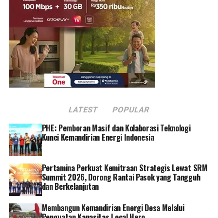
Kementerian ESDM juga diterapkan pada kebijakan
harga Solar Subsidi dan Pertalite. Selama lebih dari dua
tahun pandemi Covid-19, Pemerintah menjaga harga
BBM Subsidi jauh di bawah harga pasar, sehingga
Pertamina dapat tetap menyalurkan BBM dengan harga
terjangkau hingga pelosok Nusantara.
“Dengan harga Solar Subsidi dan Pertalite yang stabil, di
masa pandemi Pertamina dapat mendukung Pemerintah
LATEST
POPULAR
dalam menjaga inflasi dan daya beli
masyarakat,”imbuhnya.
PHE: Pemboran Masif dan Kolaborasi Teknologi
Kunci Kemandirian Energi Indonesia
Untuk itu, Pertamina terus memperkuat infrastruktur
dan distribusi dengan menambah outlet penyaluran
Pertamina Perkuat Kemitraan Strategis Lewat SRM
BBM dan LPG dalam rangka memperluas jaringan dan
Summit 2026, Dorong Rantai Pasok yang Tangguh
mendekatkan titik penjualan kepada masyarakat.
dan Berkelanjutan
Hingga saat ini, Pertamina telah memiliki 7.904 SPBU
Membangun Kemandirian Energi Desa Melalui
yang beroperasi yang beroperasi di seluruh Indonesia.
Penguatan Kapasitas Local Hero