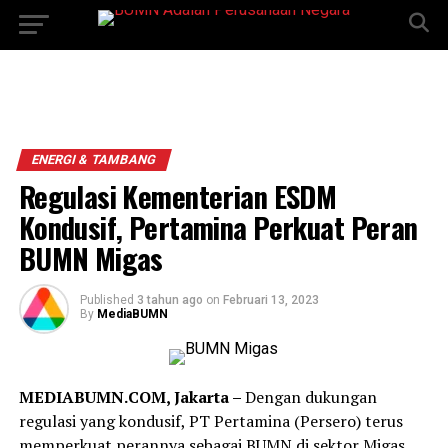
ENERGI & TAMBANG
Regulasi Kementerian ESDM
Kondusif, Pertamina Perkuat Peran
BUMN Migas
Published
3 tahun ago
on
Februari 13, 2023
By
MediaBUMN
MEDIABUMN.COM, Jakarta –
Dengan dukungan
regulasi yang kondusif, PT Pertamina (Persero) terus
memperkuat perannya sebagai BUMN di sektor Migas.