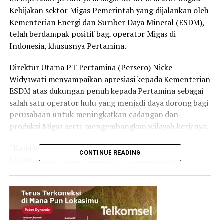
Kebijakan sektor Migas Pemerintah yang dijalankan oleh
Kementerian Energi dan Sumber Daya Mineral (ESDM),
telah berdampak positif bagi operator Migas di
Indonesia, khususnya Pertamina.
Direktur Utama PT Pertamina (Persero) Nicke
Widyawati menyampaikan apresiasi kepada Kementerian
ESDM atas dukungan penuh kepada Pertamina sebagai
salah satu operator hulu yang menjadi daya dorong bagi
perusahaan untuk meningkatkan cadangan dan
produksi Migas serta mengembangkan wilayah kerjanya.
“Kami berterima kasih atas semua dukungan Pak
CONTINUE READING
Menteri Arifin Tasrif, sehingga Pertamina bisa
berkontribusi di sektor hulu. Tentu ini tidak lepas dari
kebijakan Pemerintah yang semakin kondusif,” ucap
Nicke.
Selain di sektor hulu, tambah Nicke, dukungan regulasi