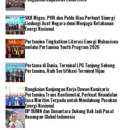
Pertamina juga telah membangun 6.232 Pertashop yang
tersebar di berbagai wilayah pedesaan di Tanah Air.
SKK Migas, PHR dan Polda Riau Perkuat Sinergi
Lindungi Aset Negara demi Menjaga Ketahanan
Selain itu, untuk memastikan kemudahan akses bagi
Energi Nasional
masyarakat di wilayah 3T, Pertamina dari tahun 2017
hingga Januari 2023 telah membangun 417 SPBU di
Pertamina Tingkatkan Literasi Energi Mahasiswa
wilayah 3T dalam program BBM 1 Harga.
melalui Pertamina Youth Program 2026
Untuk outlet LPG, saat ini jumlah agen PS0 4.950, agen
Non PSO 860, pangkalan PSO 233 ribu dan Outlet Non
Pertama di Dunia, Terminal LPG Tanjung Sekong
Pertamina, Raih Sertifikasi Terminal Hijau
PSO 55 ribu.
“Ketika kegiatan ekonomi mulai menggeliat, tahun 2022
Rangkaian Kunjungan Kerja Dewan Komisaris
Pemerintah memberikan tambahan kuota BBM subsidi,
Pertamina Trans Kontinental, Perkuat Keandalan
sehingga kebutuhan BBM dan LPG di masyarakat tetap
Jasa Maritim Terpadu untuk Mendukung Pasokan
terpenuhi,”tandas Nicke. []
Energi Nasional
BP BUMN dan Danantara Dukung Bali Jadi Pusat
Keuangan Global Indonesia
RELATED TOPICS:
PT PERTAMINA