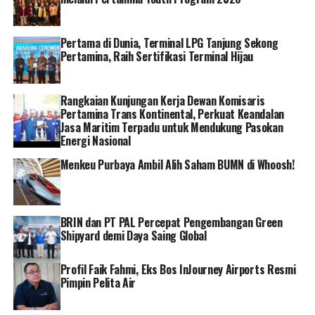
“Kita akan terus berjuang dan berusaha, karena inilah
olah raga. Kita harus terus berjuang sampai akhir dan
Pertama di Dunia, Terminal LPG Tanjung Sekong
Pertamina, Raih Sertifikasi Terminal Hijau
percaya kepada diri sendiri, percaya kepada tim bahwa
kita bisa, lakukan yang terbaik di lapangan dan biarkan
itu terjadi,” lanjut Kathrina.
Rangkaian Kunjungan Kerja Dewan Komisaris
Pertamina Trans Kontinental, Perkuat Keandalan
Hal senada disampaikan Shinta, pemain voli senior
Jasa Maritim Terpadu untuk Mendukung Pasokan
Jakarta Elektrik PLN. Jakarta Elektrik PLN, kata Shinta,
Energi Nasional
tidak akan menyerah di tiga laga tersisa.
Menkeu Purbaya Ambil Alih Saham BUMN di Whoosh!
“Kita tidak akan menyerah, masih ada peluang ke final
four. Kita berusaha semaksimal mungkin,” katanya.
BRIN dan PT PAL Percepat Pengembangan Green
Di pertandingan selanjutnya, Jakarta Elektrik PLN akan
Shipyard demi Daya Saing Global
menjamu Bandung Bank BJB Tandamata di kandangnya
sendiri di GOR Ken Arok Malang, Minggu (12/2). Dengan
Profil Faik Fahmi, Eks Bos InJourney Airports Resmi
Pimpin Pelita Air
hasil positif yang diraih di putaran kedua, Jakarta Eletrik
PLN kini mengumpulkan total 6 poin.[]