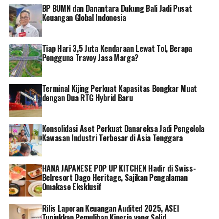
BP BUMN dan Danantara Dukung Bali Jadi Pusat
Keuangan Global Indonesia
RELATED TOPICS:
PT PLN (PERSERO)
Tiap Hari 3,5 Juta Kendaraan Lewat Tol, Berapa
Pengguna Travoy Jasa Marga?
Terminal Kijing Perkuat Kapasitas Bongkar Muat
dengan Dua RTG Hybrid Baru
Konsolidasi Aset Perkuat Danareksa Jadi Pengelola
Kawasan Industri Terbesar di Asia Tenggara
HANA JAPANESE POP UP KITCHEN Hadir di Swiss-
Belresort Dago Heritage, Sajikan Pengalaman
Omakase Eksklusif
Rilis Laporan Keuangan Audited 2025, ASEI
Tunjukkan Pemulihan Kinerja yang Solid