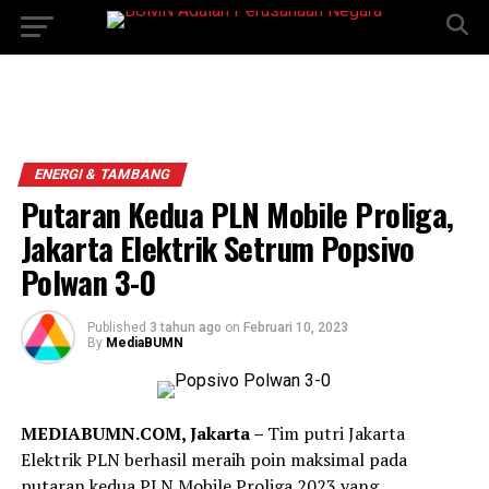
ENERGI & TAMBANG
Putaran Kedua PLN Mobile Proliga,
Jakarta Elektrik Setrum Popsivo
Polwan 3-0
Published
3 tahun ago
on
Februari 10, 2023
By
MediaBUMN
MEDIABUMN.COM, Jakarta –
Tim putri Jakarta
Elektrik PLN berhasil meraih poin maksimal pada
putaran kedua PLN Mobile Proliga 2023 yang