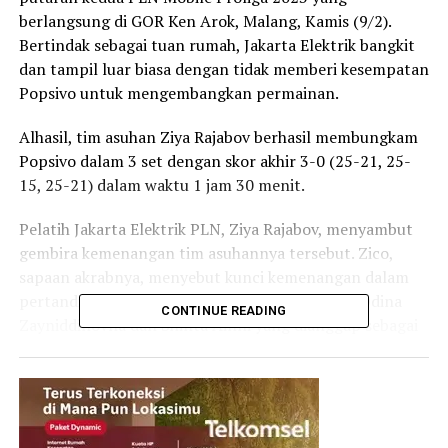
berlangsung di GOR Ken Arok, Malang, Kamis (9/2).
Bertindak sebagai tuan rumah, Jakarta Elektrik bangkit
dan tampil luar biasa dengan tidak memberi kesempatan
Popsivo untuk mengembangkan permainan.
Alhasil, tim asuhan Ziya Rajabov berhasil membungkam
Popsivo dalam 3 set dengan skor akhir 3-0 (25-21, 25-
15, 25-21) dalam waktu 1 jam 30 menit.
Pelatih Jakarta Elektrik PLN, Ziya Rajabov, menyambut
gembira kemenangan tim asuhannya tersebut. Zico,
sapaan akrabnya, menyebut kunci kemenangan dalam
pertandingan hari ini adalah keberadaan sosok Odina
CONTINUE READING
Zayniddinovna dan Shinta Ainni yang dianggap sebagai
ibu bagi para pemain-pemain junior Jakarta Elektrik
PLN. Shinta dan Odina baru bergabung sejak di
Palembang.
“Kekurangan kami adalah sebagian besar pemain PLN