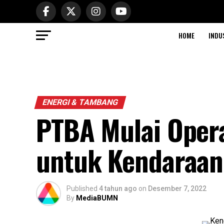
HOME
INDU
ENERGI & TAMBANG
PTBA Mulai Opera
untuk Kendaraa
Published
4 tahun ago
on
Desember 7, 2022
By
MediaBUMN