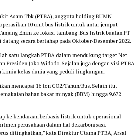
ukit Asam Tbk (PTBA), anggota holding BUMN
rasikan 10 unit bus listrik untuk antar jemput
Tanjung Enim ke lokasi tambang. Bus listrik buatan PT
ni datang secara bertahap pada Oktober-Desember 2022.
alah satu langkah PTBA dalam mendukung target Net
an Presiden Joko Widodo. Sejalan juga dengan visi PTBA
 kimia kelas dunia yang peduli lingkungan.
kan mencapai 16 ton CO2/Tahun/Bus. Selain itu,
pemakaian bahan bakar minyak (BBM) hingga 9.672
p ke kendaraan berbasis listrik untuk operasional
tmen perusahaan dalam hal dekarbonisasi.
erus ditingkatkan,” kata Direktur Utama PTBA, Arsal