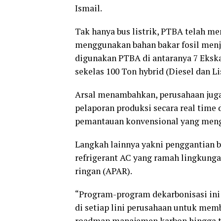
Ismail.
Tak hanya bus listrik, PTBA telah m
menggunakan bahan bakar fosil menjad
digunakan PTBA di antaranya 7 Ekska
sekelas 100 Ton hybrid (Diesel dan Li
Arsal menambahkan, perusahaan juga
pelaporan produksi secara real tim
pemantauan konvensional yang meng
Langkah lainnya yakni penggantian 
refrigerant AC yang ramah lingkung
ringan (APAR).
“Program-program dekarbonisasi ini
di setiap lini perusahaan untuk mem
roadmap manajemen karbon hingga ta