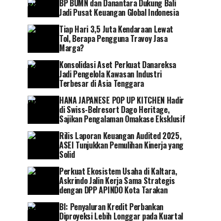
BP BUMN dan Danantara Dukung Bali
Jadi Pusat Keuangan Global Indonesia
Tiap Hari 3,5 Juta Kendaraan Lewat
Tol, Berapa Pengguna Travoy Jasa
Marga?
Konsolidasi Aset Perkuat Danareksa
Jadi Pengelola Kawasan Industri
Terbesar di Asia Tenggara
HANA JAPANESE POP UP KITCHEN Hadir
di Swiss-Belresort Dago Heritage,
Sajikan Pengalaman Omakase Eksklusif
Rilis Laporan Keuangan Audited 2025,
ASEI Tunjukkan Pemulihan Kinerja yang
Solid
Perkuat Ekosistem Usaha di Kaltara,
Askrindo Jalin Kerja Sama Strategis
dengan DPP APINDO Kota Tarakan
BI: Penyaluran Kredit Perbankan
Diproyeksi Lebih Longgar pada Kuartal