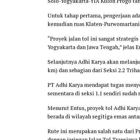
Solo-Yogyakarta-YIA Kulon Progo tah
Untuk tahap pertama, pengerjaan adal
kemudian ruas Klaten-Purwomartani 20
“Proyek jalan tol ini sangat strateg
Yogyakarta dan Jawa Tengah,” jelas E
Selanjutnya Adhi Karya akan melanj
km) dan sebagian dari Seksi 2.2 Trih
PT Adhi Karya mendapat tugas menyel
sementara di seksi 1.1 sendiri sudah
Menurut Entus, proyek tol Adhi Karya
berada di wilayah segitiga emas ant
Rute ini merupakan salah satu dari P
dengan jaringan Jalan Tol Transjawa 