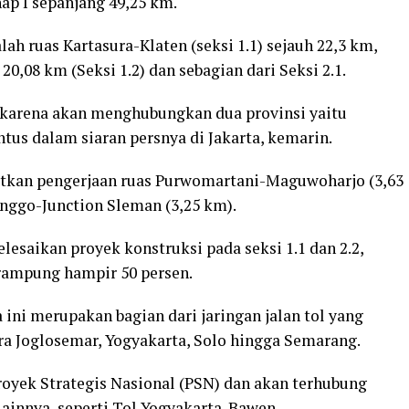
ap I sepanjang 49,25 km.
ah ruas Kartasura-Klaten (seksi 1.1) sejauh 22,3 km,
,08 km (Seksi 1.2) dan sebagian dari Seksi 2.1.
is karena akan menghubungkan dua provinsi yaitu
ntus dalam siaran persnya di Jakarta, kemarin.
utkan pengerjaan ruas Purwomartani-Maguwoharjo (3,63
anggo-Junction Sleman (3,25 km).
esaikan proyek konstruksi pada seksi 1.1 dan 2.2,
 rampung hampir 50 persen.
 ini merupakan bagian dari jaringan jalan tol yang
ara Joglosemar, Yogyakarta, Solo hingga Semarang.
royek Strategis Nasional (PSN) dan akan terhubung
lainnya, seperti Tol Yogyakarta-Bawen.