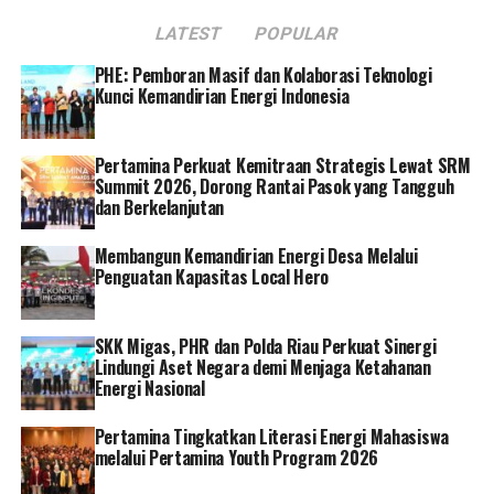
lebih dari 33.000 kilometer, dan basis pelanggan lebih
LATEST
POPULAR
dari 825 ribu pelanggan, PGN mengelola platform
infrastruktur gas bumi hilir yang terintegrasi dan
PHE: Pemboran Masif dan Kolaborasi Teknologi
melayani berbagai segmen pelanggan di seluruh
Kunci Kemandirian Energi Indonesia
Indonesia.
Pertamina Perkuat Kemitraan Strategis Lewat SRM
Infrastruktur tersebut menjadi tulang punggung
Summit 2026, Dorong Rantai Pasok yang Tangguh
penyaluran gas bumi ke berbagai sektor strategis, mulai
dan Berkelanjutan
dari rumah tangga, usaha kecil, komersial, industri
hingga pembangkit listrik.
Membangun Kemandirian Energi Desa Melalui
Penguatan Kapasitas Local Hero
Saat ini PGN juga menguasai lebih dari 91% pangsa
pasar niaga gas bumi nasional, mencerminkan peran
SKK Migas, PHR dan Polda Riau Perkuat Sinergi
penting Perseroan dalam mendukung kebutuhan energi
Lindungi Aset Negara demi Menjaga Ketahanan
domestik.
Energi Nasional
Skala jaringan dan basis pelanggan tersebut menjadi
Pertamina Tingkatkan Literasi Energi Mahasiswa
salah satu kekuatan utama Perseroan dalam menjaga
melalui Pertamina Youth Program 2026
keberlanjutan bisnis sekaligus menangkap pertumbuhan