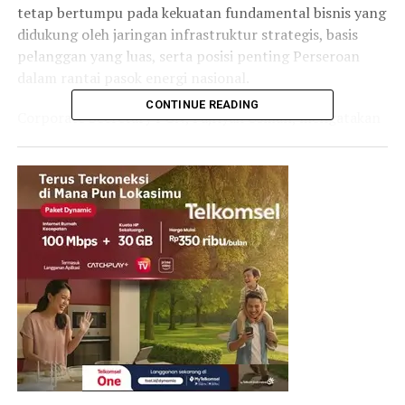
tetap bertumpu pada kekuatan fundamental bisnis yang
didukung oleh jaringan infrastruktur strategis, basis
pelanggan yang luas, serta posisi penting Perseroan
dalam rantai pasok energi nasional.
CONTINUE READING
Corporate Secretary PGN, Fajriyah Usman, mengatakan
bahwa fokus utama Perseroan saat ini adalah
memastikan infrastruktur yang telah dibangun dapat
dimanfaatkan secara optimal untuk mendukung
kebutuhan energi nasional sekaligus menciptakan nilai
tambah yang berkelanjutan.
“Yang terus kami jaga adalah bagaimana infrastruktur
yang telah dibangun selama ini dapat beroperasi secara
andal, dimanfaatkan secara optimal, dan mampu
mendukung pertumbuhan kebutuhan energi nasional
dalam jangka panjang,” ujar Fajriyah.
Dengan total aset sekitar USD 6,2 miliar, jaringan pipa