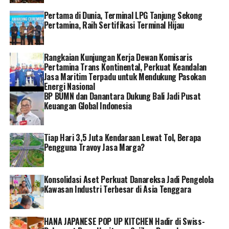
kebutuhan energi domestik ke depan.
Pertama di Dunia, Terminal LPG Tanjung Sekong
Pertamina, Raih Sertifikasi Terminal Hijau
Keandalan operasional PGN juga tetap terjaga melalui
pengelolaan aset yang konsisten, penerapan standar
keselamatan yang ketat, serta upaya berkelanjutan
Rangkaian Kunjungan Kerja Dewan Komisaris
dalam menjaga kualitas layanan kepada pelanggan.
Pertamina Trans Kontinental, Perkuat Keandalan
Jasa Maritim Terpadu untuk Mendukung Pasokan
Selain mengoptimalkan infrastruktur yang telah
Energi Nasional
BP BUMN dan Danantara Dukung Bali Jadi Pusat
beroperasi, PGN terus menjalankan berbagai proyek
Keuangan Global Indonesia
strategis untuk memperkuat konektivitas energi
nasional dan membuka peluang pertumbuhan baru. Di
antaranya melalui pengembangan infrastruktur
Tiap Hari 3,5 Juta Kendaraan Lewat Tol, Berapa
terintegrasi, perluasan jaringan gas rumah tangga, serta
Pengguna Travoy Jasa Marga?
peningkatan utilisasi aset dan fasilitas energi yang telah
dimiliki Perseroan.
Konsolidasi Aset Perkuat Danareksa Jadi Pengelola
Kawasan Industri Terbesar di Asia Tenggara
Melalui anak usaha PT Pertamina Gas (Pertagas), PGN
juga dipercaya untuk mengoperasikan Pipa Transmisi
Gas Cirebon–Semarang (CISEM) Tahap II. Infrastruktur
HANA JAPANESE POP UP KITCHEN Hadir di Swiss-