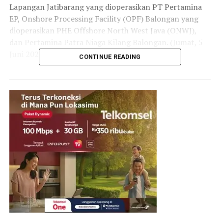
Lapangan Jatibarang yang dioperasikan PT Pertamina
EP, Onshore Processing Facility (OPF) Balongan yang
dioperasikan PHE Offshore North West Java (ONWJ),
dan Pertamina Patra Niaga Kilang Balongan. (Jumat, 5
Juni 2026).
CONTINUE READING
Menurut Oki, seluruh entitas di lingkungan Pertamina
harus bergerak dalam semangat One Pertamina agar
berbagai tantangan operasional dapat diselesaikan
secara bersama-sama. “Pertamina adalah satu kesatuan.
Kalau ada masalah, kita selesaikan bersama-sama. Kita
cari solusinya bersama dengan semangat One
Pertamina,” kata Oki.
Ia menilai Pulau Jawa merupakan wilayah dengan
kebutuhan energi terbesar di Indonesia sehingga
diperlukan kolaborasi yang kuat dari sektor hulu hingga
hilir. Sinergi tersebut tidak hanya diperlukan untuk
meningkatkan produksi minyak, tetapi juga memastikan