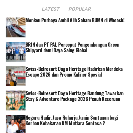
pasokan gas bumi bagi masyarakat dan industri tetap
LATEST
POPULAR
terjaga. “Klaster Jawa memiliki kebutuhan energi yang
sangat besar. Karena itu, seluruh lini harus bersinergi,
Menkeu Purbaya Ambil Alih Saham BUMN di Whoosh!
mulai dari hulu hingga hilir, baik dalam memenuhi
kebutuhan minyak maupun gas bumi,” ujarnya.
BRIN dan PT PAL Percepat Pengembangan Green
Kilang Balongan merupakan kilang dengan
Shipyard demi Daya Saing Global
kompleksitas paling tinggi yang dimiliki oleh Pertamina.
Kilang dengan kapasitas pengolahan mencapai 150 ribu
barrel per hari ini mampu menghasilkan produk-produk
Swiss-Belresort Dago Heritage Hadirkan Merdeka
Escape 2026 dan Promo Kuliner Spesial
berkualitas tinggi. Produk BBM yang dihasilkannya
terutama ditujukan untuk memenuhi kebutuhan BBM di
Jawa Bagian Barat.
Swiss-Belresort Dago Heritage Bandung Tawarkan
Stay & Adventure Package 2026 Penuh Keseruan
Sementara lapangan Jatibarang adalah bagian dari aset
strategis hulu migas Pertamina EP, salah satu anak
perusahaan PT Pertamina Hulu Energi, dengan wilayah
Negara Hadir, Jasa Raharja Jamin Santunan bagi
Korban Kebakaran KM Mutiara Sentosa 2
operasi yang mencakup tiga kabupaten, yakni
Indramayu, Cirebon, dan Majalengka. Pengembangan