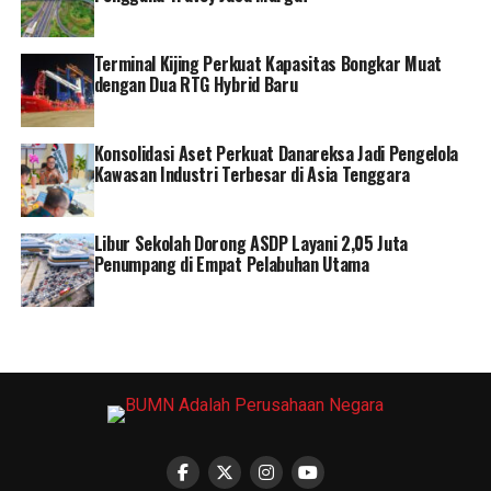
“Target sudah ada, program kerja sudah ada, strateginya
juga sudah ada. Banyak hal yang bisa kita kerjakan
Terminal Kijing Perkuat Kapasitas Bongkar Muat
bersama dan diselesaikan satu per satu,” katanya.
dengan Dua RTG Hybrid Baru
Di tengah ketidakpastian global yang masih
berlangsung, Oki menilai optimalisasi potensi energi
Konsolidasi Aset Perkuat Danareksa Jadi Pengelola
domestik menjadi langkah penting untuk menjaga
Kawasan Industri Terbesar di Asia Tenggara
ketahanan energi sekaligus mendukung keberlanjutan
bisnis perusahaan.
Libur Sekolah Dorong ASDP Layani 2,05 Juta
Penumpang di Empat Pelabuhan Utama
Ia menegaskan Pertamina memiliki tanggung jawab
untuk terus meningkatkan pemanfaatan sumber daya
energi dalam negeri guna memenuhi kebutuhan
nasional.
“Dalam situasi yang tidak menentu seperti saat ini, kita
harus memaksimalkan seluruh potensi yang ada di dalam
negeri. Ini menjadi sangat penting karena kita memiliki
tanggung jawab untuk menjaga Pertamina sekaligus