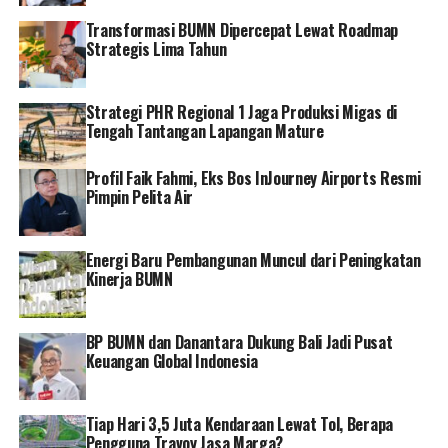
struktur Akasia Prima di lapangan ini merupakah salah
Transformasi BUMN Dipercepat Lewat Roadmap
satu langkah untuk memperkuat pencapaian ketahanan
Strategis Lima Tahun
energi nasional.
Selanjutnya, OPF Balongan merupakan fasilitas
Strategi PHR Regional 1 Jaga Produksi Migas di
Tengah Tantangan Lapangan Mature
pemrosesan gas yang berada di Balongan, Kabupaten
Indramayu. Fasilitas yang beroperasi sejak 2014 ini
Profil Faik Fahmi, Eks Bos InJourney Airports Resmi
memroses gas bumi hasil produksi dari lapangan lepas
Pimpin Pelita Air
pantai PHE ONWJ sebelum disalurkan ke konsumen.
Fasilitas ini memiliki kapasitas pemrosesan gas bumi
sampai 40 juta standar kaki kubik per hari (MMSCFD).
Energi Baru Pembangunan Muncul dari Peningkatan
Kinerja BUMN
Dalam kunjungan tersebut, Oki juga mengingatkan
pentingnya percepatan eksekusi program kerja yang
BP BUMN dan Danantara Dukung Bali Jadi Pusat
telah direncanakan perusahaan. Menurut dia, berbagai
Keuangan Global Indonesia
target dan strategi telah disusun sehingga seluruh insan
Pertamina perlu fokus pada implementasi dan
penyelesaian pekerjaan secara bertahap.
Tiap Hari 3,5 Juta Kendaraan Lewat Tol, Berapa
Pengguna Travoy Jasa Marga?