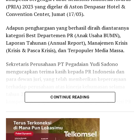
(PRIA) 2023 yang digelar di Aston Denpasar Hotel &
Convention Center, Jumat (17/03).
Adapun penghargaan yang berhasil diraih diantaranya
kategori Best Departemen PR (Anak Usaha BUMN),
Laporan Tahunan (Annual Report), Manajemen Krisis
(Krisis & Pasca Krisis), dan Terpopuler Media Massa.
Sekretaris Perusahaan PT Pegadaian Yudi Sadono
mengucapkan terima kasih kepada PR Indonesia dan
para dewan juri, yang telah memberikan kepercayaan
terhadap perusahaan atas kinerja kehumasan selama
tahun 2022. Menurut Yudi, PRIA menjadi ajang
CONTINUE READING
kompetisi yang sportif, khususnya bagi para praktisi PR
baik di korporasi maupun instansi, untuk dapat
mengukur seberapa besar kemampuan seorang PR
dalam menyusun maupun menjalankan strategi
komunikasi perusahaan yang baik.