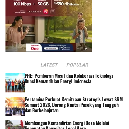
“Saya mengucapkan terima kasih sebesar-besarnya
kepada PR Indonesia atas apresiasi yang diberikan
kepada Pegadaian. Insya Allah penghargaan yang
berhasil di raih pada tahun ini, dapat terus memotivasi
tim komunikasi perusahaan untuk berkarya, dan
berusaha menjalankan tugas fungsinya sebagai garda
terdepan, khususnya untuk menjaga citra perusahaan
baik kini maupun di masa mendatang,” jelas Yudi.
LATEST
POPULAR
Sebagai satu-satunya ajang kompetisi PR paling
komprehensif di Indonesia, PRIA merupakan salah satu
PHE: Pemboran Masif dan Kolaborasi Teknologi
barometer unjuk kinerja komunikasi yang diikuti oleh
Kunci Kemandirian Energi Indonesia
segenap praktisi PR korporasi/instansi. Di tahun
kedelapan penyelenggaraanya, PRIA menghadirkan
Pertamina Perkuat Kemitraan Strategis Lewat SRM
beberapa kategori kompetisi. Mulai dari kategori Owned
Summit 2026, Dorong Rantai Pasok yang Tangguh
Media, Kanal Digital, Manajemen Krisis,Laporan
dan Berkelanjutan
Tahunan, Program PR, Program CSR, Public Affairs,
hingga Departemen PR.
Membangun Kemandirian Energi Desa Melalui
Penguatan Kapasitas Local Hero