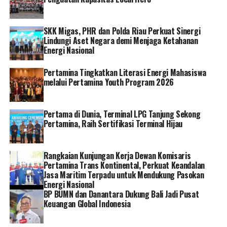
PT Pegadaian terus mengembangkan eksistensi dalam
dunia komunikasi melalui kompetisi terbuka yang tidak
SKK Migas, PHR dan Polda Riau Perkuat Sinergi
hanya demi penghargaan, namun dapat menunjukan
Lindungi Aset Negara demi Menjaga Ketahanan
kreatifitas praktisi PR yang mampu mendukung upaya
Energi Nasional
mewujudkan kinerja positif bagi perusahaan.[]
Pertamina Tingkatkan Literasi Energi Mahasiswa
melalui Pertamina Youth Program 2026
RELATED TOPICS:
PT PEGADAIAN
Pertama di Dunia, Terminal LPG Tanjung Sekong
Pertamina, Raih Sertifikasi Terminal Hijau
Rangkaian Kunjungan Kerja Dewan Komisaris
Pertamina Trans Kontinental, Perkuat Keandalan
Jasa Maritim Terpadu untuk Mendukung Pasokan
Energi Nasional
BP BUMN dan Danantara Dukung Bali Jadi Pusat
Keuangan Global Indonesia