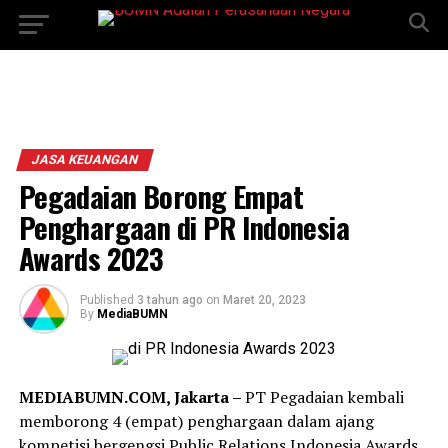
JASA KEUANGAN
Pegadaian Borong Empat
Penghargaan di PR Indonesia
Awards 2023
Published
3 tahun ago
on
Maret 20, 2023
By
MediaBUMN
MEDIABUMN.COM, Jakarta –
PT Pegadaian kembali
memborong 4 (empat) penghargaan dalam ajang
kompetisi bergengsi Public Relations Indonesia Awards