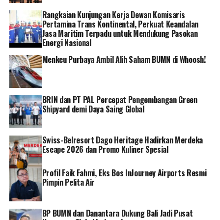
Rangkaian Kunjungan Kerja Dewan Komisaris
Sebagai tindak lanjut dari kegiatan ini, perwakilan para
Pertamina Trans Kontinental, Perkuat Keandalan
pesulam suji akan didatangkan pada pameran di Sarinah
Jasa Maritim Terpadu untuk Mendukung Pasokan
Jakarta untuk memasarkan produknya langsung. Selain
Energi Nasional
itu para pengrajin dapat melakukan pemasaran digital
Menkeu Purbaya Ambil Alih Saham BUMN di Whoosh!
menggunakan handphone mereka.
“Pesulam suji harus mendaftarkan produk-produknya di
website Padi UMKM terlebih dahulu. Dengan pelatihan
BRIN dan PT PAL Percepat Pengembangan Green
ini diharapkan terus mendorong para pesulam untuk
Shipyard demi Daya Saing Global
melek terhadap teknologi,” jelas Mery Andriati Surya,
Kepala Departemen Komunikasi dan Literasi PT
Swiss-Belresort Dago Heritage Hadirkan Merdeka
Pegadaian.
Escape 2026 dan Promo Kuliner Spesial
Kegiatan pelatihan yang diikuti oleh 22 orang pengrajin
Profil Faik Fahmi, Eks Bos InJourney Airports Resmi
sulam suji mendapatkan ilmu dan pengalaman baru
Pimpin Pelita Air
melalui praktik pembuatan akun di E-Commerce, di
antaranya membuat konten pemasaran dan tips-tips
untuk menarik minat para pembeli. Melalui 4 pilar focus
BP BUMN dan Danantara Dukung Bali Jadi Pusat