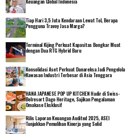
Keuangan Global Indonesia
program TJSL yang salah satunya Pilar Ekonomi, PT
Pegadaian berkomitmen untuk mendampingi para
UMKM untuk lebih berkembang, mandiri dan menjadi
Tiap Hari 3,5 Juta Kendaraan Lewat Tol, Berapa
UMKM naik kelas di tahun 2023. []
Pengguna Travoy Jasa Marga?
RELATED TOPICS:
PT PEGADAIAN
Terminal Kijing Perkuat Kapasitas Bongkar Muat
dengan Dua RTG Hybrid Baru
Konsolidasi Aset Perkuat Danareksa Jadi Pengelola
Kawasan Industri Terbesar di Asia Tenggara
HANA JAPANESE POP UP KITCHEN Hadir di Swiss-
Belresort Dago Heritage, Sajikan Pengalaman
Omakase Eksklusif
Rilis Laporan Keuangan Audited 2025, ASEI
Tunjukkan Pemulihan Kinerja yang Solid