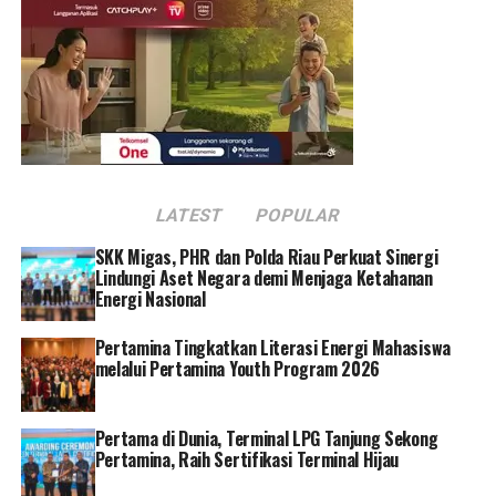
“Dengan pemanfaatan teknologi digital, para pesulam
suji dapat meningkatkan daya saing dan peluang pasar
karena keunikan sulam suji yang ditunjukan oleh motif
sulam dan pengerjaannya 100% handmade. Selain itu
dengan internet yang telah tersedia, dapat
dimanfaatkan oleh masyarakat untuk terus belajar dan
mengembangkan usahanya,” jelas Rully Yusuf selaku
Senior Vice President PT Pegadaian.
LATEST
POPULAR
Sementara itu Kepala Sekolah SDN 015 Koto Gadang
SKK Migas, PHR dan Polda Riau Perkuat Sinergi
Desi Hermita yang sekaligus PIC dari program pelatihan
Lindungi Aset Negara demi Menjaga Ketahanan
Energi Nasional
ini menyampaikan rasa terima kasih kepada Pegadaian
atas perhatian yang diberikan.
Pertamina Tingkatkan Literasi Energi Mahasiswa
melalui Pertamina Youth Program 2026
“Saya ucapkan terima kasih kepada Pegadaian yang
telah memberikan perhatian kepada warga kami.
Pelatihan ini sangat dibutuhkan oleh pengrajin sulam
Pertama di Dunia, Terminal LPG Tanjung Sekong
suji untuk terus dapat bersaing dengan pengrajin di luar
Pertamina, Raih Sertifikasi Terminal Hijau
sana,” ujar Desi.