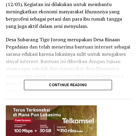
(12/03). Kegiatan ini dilakukan untuk membantu
meningkatkan ekonomi masyarakat khususnya yang
berprofesi sebagai petani dan para ibu rumah tangga
yang juga aktif dalam seni menyulam.
Desa Subarang Tigo Jorong merupakan Desa Binaan
Pegadaian dan telah menerima bantuan internet sebagai
sarana edukasi karena lokasinya sulit untuk mengakses
sinyal internet. Bantuan ini diberikan dengan tujuan
utama agar sekolah dan masyarakat desa khususnya
pesulam suji dapat mengembangkan kapabilitas serta
memperkenalkan sulam suji di kancah nasional dan
CONTINUE READING
internasional.
Terobosan yang dilakukan Pegadaian dan para pesulam
suji di bulan Januari 2023 telah berhasil membawa hasil
karya sulam suji pada kegiatan fashion show tingkat
internasional New York, Amerika.