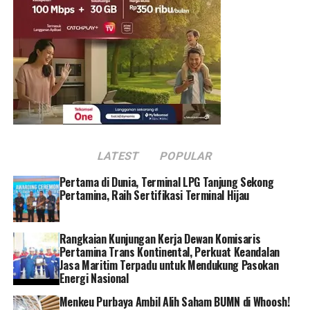
menambahkan, penghargaan ini diberikan karena PLN
memiliki leadership yang tinggi dalam transisi energi.
PLN dianggap sebagai salah satu perusahaan yang
memimpin transisi energi di Indonesia karena
pencapaian peningkatan bauran energi baru dan
terbarukan.
“Jadi PLN merupakan salah satu perusahaan yang kami
nilai memiliki leadership yang sangat tinggi dalam
transisi energi. Karena ini menjadi tema dalam KTT G20
LATEST
POPULAR
juga yang baru kita lalui dengan sukses di Bali,” kata
Pertama di Dunia, Terminal LPG Tanjung Sekong
Metta.
Pertamina, Raih Sertifikasi Terminal Hijau
Dalam gelaran KTT G20 Indonesia, Metta mengatakan
PLN juga terdepan dalam mempercepat terbentuknya
Rangkaian Kunjungan Kerja Dewan Komisaris
Pertamina Trans Kontinental, Perkuat Keandalan
ekosistem dari kendaraan listrik serta memiliki program
Jasa Maritim Terpadu untuk Mendukung Pasokan
peningkatan bauran energi bersih.
Energi Nasional
“Saya kira kita semua sudah menyaksikan bagaimana
Menkeu Purbaya Ambil Alih Saham BUMN di Whoosh!