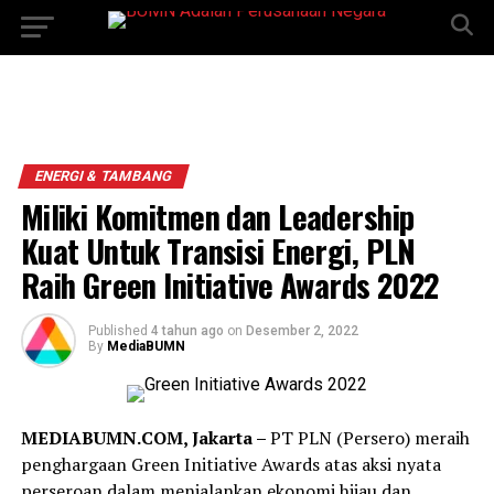
ENERGI & TAMBANG
Miliki Komitmen dan Leadership
Kuat Untuk Transisi Energi, PLN
Raih Green Initiative Awards 2022
Published
4 tahun ago
on
Desember 2, 2022
By
MediaBUMN
MEDIABUMN.COM, Jakarta –
PT PLN (Persero) meraih
penghargaan Green Initiative Awards atas aksi nyata
perseroan dalam menjalankan ekonomi hijau dan