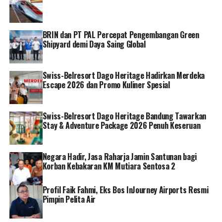
PLN melakukan terobosan luar biasa di G20 lalu,
misalkan dengan membuat satu pilot project PLTS
Terapung yang saat itu menjadi show case Indonesia
BRIN dan PT PAL Percepat Pengembangan Green
yang ditunjukkan kepada dunia,” kata Metta.
Shipyard demi Daya Saing Global
Karena itu, Metta menilai penghargaan ini sebagai
apresiasi dan penghargaan kepada PLN. Penghargaan ini
Swiss-Belresort Dago Heritage Hadirkan Merdeka
Escape 2026 dan Promo Kuliner Spesial
juga diharapkan memacu perusahaan-perusahaan
lainnya mengikuti jejak PLN.
Swiss-Belresort Dago Heritage Bandung Tawarkan
“Saya kira PLN sebagai perusahaan listrik memiliki visi
Stay & Adventure Package 2026 Penuh Keseruan
besar dan kebetulan Pak Dirut Pak Darmawan Prasodjo
seorang ahli, seorang expert di bidang sustainability, jadi
tentu kami sangat menghargai dan ingin memberikan
Negara Hadir, Jasa Raharja Jamin Santunan bagi
Korban Kebakaran KM Mutiara Sentosa 2
apresiasi kepada PLN,” ungkap Metta.
Direktur Utama PLN Darmawan Prasodjo mengaku
Profil Faik Fahmi, Eks Bos InJourney Airports Resmi
Pimpin Pelita Air
bangga atas apresiasi dan penghargaan yang diberikan.