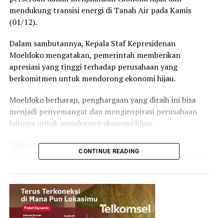
mendukung transisi energi di Tanah Air pada Kamis
(01/12).
Dalam sambutannya, Kepala Staf Kepresidenan
Moeldoko mengatakan, pemerintah memberikan
apresiasi yang tinggi terhadap perusahaan yang
berkomitmen untuk mendorong ekonomi hijau.
Moeldoko berharap, penghargaan yang diraih ini bisa
menjadi penyemangat dan menginspirasi perusahaan
lainnya untuk mendorong ekonomi hijau.
“Diharapkan akan berdampak signifikan pada
CONTINUE READING
pertumbuhan ekonomi di Indonesia serta meningkatkan
daya saing SDM di sektor digital. Dua kata kunci ini
sungguh diperlukan bagi kita di tengah-tengah global
competitiveness yang luar biasa,” kata Moeldoko.
Co Founder dan CEO Katadata Metta Dharmasaputra