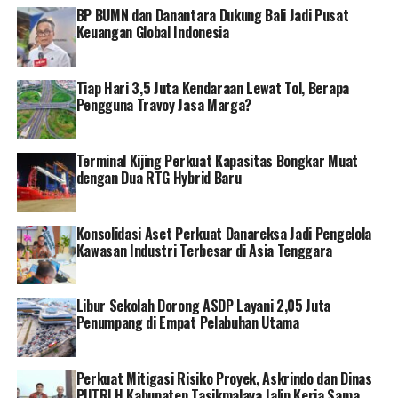
Darmawan berharap, apresiasi ini bisa menjadi inspirasi
BP BUMN dan Danantara Dukung Bali Jadi Pusat
bagi pihak-pihak lain untuk lebih peduli terhadap
Keuangan Global Indonesia
pembangunan energi hijau yang berkelanjutan.
“Kami melakukan perjuangan ini bukan karena ada
Tiap Hari 3,5 Juta Kendaraan Lewat Tol, Berapa
Pengguna Travoy Jasa Marga?
perjanjian internasional atau bukan hanya karena suatu
kebijakan, kita melakukannya karena kita betul-betul
peduli untuk masa depan yang lebih baik,” pungkas
Terminal Kijing Perkuat Kapasitas Bongkar Muat
Darmawan.
dengan Dua RTG Hybrid Baru
Dalam mendukung proses transisi energi, PLN
melakukan berbagai inisiatif. Misalnya, PLN sudah
Konsolidasi Aset Perkuat Danareksa Jadi Pengelola
Kawasan Industri Terbesar di Asia Tenggara
membuat roadmap untuk beralih ke energi hijau sesuai
Rencana Usaha Penyediaan Tenaga Listrik (RUPTL) yang
paling hijau sepanjang sejarah. Yakni dengan target 51,6
Libur Sekolah Dorong ASDP Layani 2,05 Juta
persen tambahan pembangkit berbasis EBT atau sekitar
Penumpang di Empat Pelabuhan Utama
20,9 GW hingga 2030.
Selain itu, PLN juga mendorong ekosistem kendaraan
Perkuat Mitigasi Risiko Proyek, Askrindo dan Dinas
PUTRLH Kabupaten Tasikmalaya Jalin Kerja Sama
bermotor listrik di Indonesia. Dukungan ini dilakukan