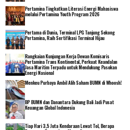
Meter.
Pertamina Tingkatkan Literasi Energi Mahasiswa
melalui Pertamina Youth Program 2026
Adapun biaya yang harus dikeluarkan bervariasi
tergantung pada jumlah penggantian jenis material
yang dibutuhkan sesuai hasil survei. Nantinya, seluruh
Pertama di Dunia, Terminal LPG Tanjung Sekong
biaya yang timbul tidak diperkenankan dibayar secara
Pertamina, Raih Sertifikasi Terminal Hijau
langsung kepada petugas, melainkan menggunakan
nomor registrasi resmi yang dapat dibayar melalui PLN
Rangkaian Kunjungan Kerja Dewan Komisaris
Mobile, Payment Point Online Bank (PPOB) atau
Pertamina Trans Kontinental, Perkuat Keandalan
Marketplace lainnya.
Jasa Maritim Terpadu untuk Mendukung Pasokan
Energi Nasional
“Semua semakin mudah dengan aplikasi PLN Mobile,
Menkeu Purbaya Ambil Alih Saham BUMN di Whoosh!
konsumen cukup melaporkan lewat Pengaduan dan
memilih permasalahan kWh Meter layanan Pasca Bayar
maupun Pra Bayar serta cukup memasukan deskripsi
BP BUMN dan Danantara Dukung Bali Jadi Pusat
terkait permintaan pemindahan kWh Meter di rumah,”
Keuangan Global Indonesia
pungkas Gregorius. []
Tiap Hari 3,5 Juta Kendaraan Lewat Tol, Berapa
RELATED TOPICS:
PLN MOBILE