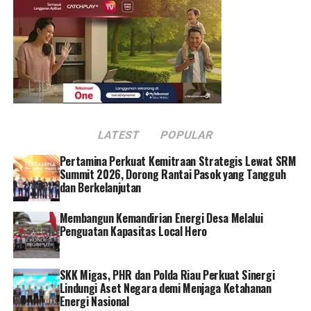
Executive Vice President Komunikasi Korporat & TJSL
PLN Gregorius Adi Trianto mengatakan, langkah
pertama yang harus dilakukan adalah melaporkan
melalui aplikasi PLN Mobile atau ke kantor pelayanan
PLN terdekat. Konsumen dilarang untuk memindahkan
meteran listrik sendiri secara langsung tanpa pelaporan
resmi, tentunya hal ini terkait keamanan instalasi
tenaga listrik.
LATEST
POPULAR
“Pelaporan ini harus dilakukan secara resmi ke PLN,
Pertamina Perkuat Kemitraan Strategis Lewat SRM
jangan digeser atau dipindahkan sendiri atau melalui
Summit 2026, Dorong Rantai Pasok yang Tangguh
jasa instalatir karena meteran listrik adalah aset milik
dan Berkelanjutan
PLN,” kata Gregorius.
Membangun Kemandirian Energi Desa Melalui
Penguatan Kapasitas Local Hero
Setelah laporan resmi dibuat, petugas PLN akan
langsung melakukan survei ke lokasi konsumen. Dari
hasil survei tersebut, PLN akan menyampaikan jawaban
SKK Migas, PHR dan Polda Riau Perkuat Sinergi
atas permohonan pelanggan, lengkap dengan biaya
Lindungi Aset Negara demi Menjaga Ketahanan
yang dikenakan terhadap pemindahan instalasi dan kWh
Energi Nasional