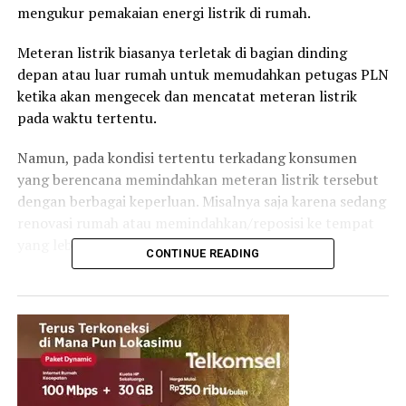
mengukur pemakaian energi listrik di rumah.
Meteran listrik biasanya terletak di bagian dinding
depan atau luar rumah untuk memudahkan petugas PLN
ketika akan mengecek dan mencatat meteran listrik
pada waktu tertentu.
Namun, pada kondisi tertentu terkadang konsumen
yang berencana memindahkan meteran listrik tersebut
dengan berbagai keperluan. Misalnya saja karena sedang
renovasi rumah atau memindahkan/reposisi ke tempat
yang lebih terjangkau.
CONTINUE READING
Lantas, bagaimana prosedur pemindahan meteran
listrik ketika konsumen ingin memindahkan meteran
listrik. Berikut, PLN memaparkan beberapa langkah dan
prosedur bagi pemilik rumah yang ingin memindahkan
kWh Meter PLN.