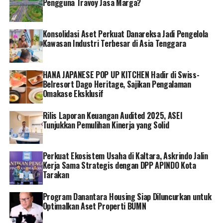
Pengguna Travoy Jasa Marga?
pendapatan yang mencapai Rp 2.613 triliun pada 2022
dari sebelumnya yang sebesar Rp 2.292 triliun pada
tahun sebelumnya. []
Konsolidasi Aset Perkuat Danareksa Jadi Pengelola
Kawasan Industri Terbesar di Asia Tenggara
RELATED TOPICS:
ARTIKEL BUMN
FEATURED
HANA JAPANESE POP UP KITCHEN Hadir di Swiss-
Belresort Dago Heritage, Sajikan Pengalaman
Omakase Eksklusif
Rilis Laporan Keuangan Audited 2025, ASEI
Tunjukkan Pemulihan Kinerja yang Solid
Perkuat Ekosistem Usaha di Kaltara, Askrindo Jalin
Kerja Sama Strategis dengan DPP APINDO Kota
Tarakan
Program Danantara Housing Siap Diluncurkan untuk
Optimalkan Aset Properti BUMN