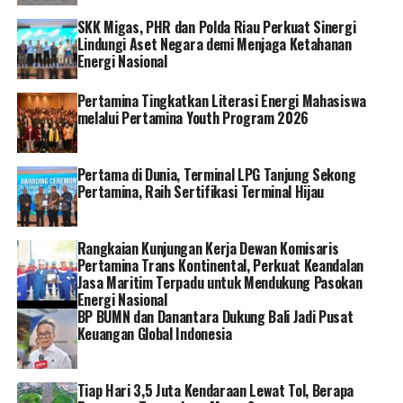
“InsyaAllah nanti kalau diaudit pasti ada kurang
SKK Migas, PHR dan Polda Riau Perkuat Sinergi
lebihnya sekitar Rp 303,7 triliun, artinya ada
Lindungi Aset Negara demi Menjaga Ketahanan
peningkatan yang sangat signifikan sebesar Rp 179
Energi Nasional
triliun,” sebutnya.
Pertamina Tingkatkan Literasi Energi Mahasiswa
melalui Pertamina Youth Program 2026
Total laba konsolidasi BUMN tersebut sudah termasuk
laba nontunai Garuda Indonesia yang mencapai Rp 55,7
triliun.
Pertama di Dunia, Terminal LPG Tanjung Sekong
Pertamina, Raih Sertifikasi Terminal Hijau
Pada kesempatan yang sama, kinerja BUMN secara
konsolidasi juga terindikasi dari peningkatan aset dari
Rp 8.978 triliun pada 2021 menjadi Rp 9.867 triliun.
Rangkaian Kunjungan Kerja Dewan Komisaris
Pertamina Trans Kontinental, Perkuat Keandalan
Jasa Maritim Terpadu untuk Mendukung Pasokan
Sementara, Ekuitas BUMN secara keseluruhan mencapai
Energi Nasional
dari Rp 2.778 triliun pada 2021 menjadi Rp 3.150 triliun
BP BUMN dan Danantara Dukung Bali Jadi Pusat
pada 2022.
Keuangan Global Indonesia
Hasilnya dari bisnis pelat merah juga tumbuh positif,
antara lain karena terlihat dari kinerja BUMN secara
Tiap Hari 3,5 Juta Kendaraan Lewat Tol, Berapa