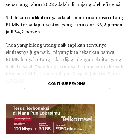
sepanjang tahun 2022 adalah ditunjang oleh efisiensi.
Salah satu indikatornya adalah penurunan rasio utang
BUMN terhadap investasi yang turun dari 36,2 persen
jadi 34,2 persen.
“Ada yang bilang utang naik tapi kan tentunya
ekuitasnya juga naik. Ini yang kita tekankan bahwa
BUMN banyak utang tidak dijaga dengan ekuitas yang
baik itu salah,” sambung Erick saat menjelaskan kepada
Komisi VI DPR RI dalam Rapat Kerja di Jakarta, Senin
(13/2/2023).
CONTINUE READING
Erick memaparkan, kinerja BUMN dari sisi permodalan
pada 2022 yang mencapai Rp 3.150 triliun atau jauh
lebih besar ketimbang utang yang sebesar Rp 1.640
triliun.
Utang BUMN akan terus berkurang antara lain karena