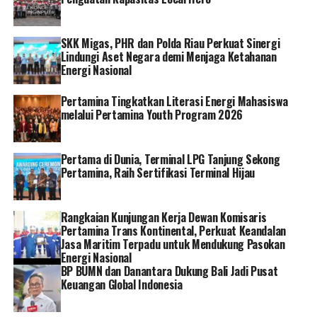
sebagai Chair of B20 Energy, Sustainability & Climate
Task Force.
SKK Migas, PHR dan Polda Riau Perkuat Sinergi
Selain Nicke Widyawati tercatat nama lain dari sektor
Lindungi Aset Negara demi Menjaga Ketahanan
Energi Nasional
energi termasuk Catherine MacGregor dari perusahaan
energi Perancis Engie, Sinead Gorman yang merupakan
Pertamina Tingkatkan Literasi Energi Mahasiswa
CFO Shell, dan Lynn Good dari perusahaan energi
melalui Pertamina Youth Program 2026
Amerika Serikat Duke Energy.
Nicke sebelumnya juga telah masuk dalam daftar wanita
Pertama di Dunia, Terminal LPG Tanjung Sekong
berpengaruh skala internasional dari Fortune dan
Pertamina, Raih Sertifikasi Terminal Hijau
Forbes pada tahun 2020 dan 2021. []
Rangkaian Kunjungan Kerja Dewan Komisaris
RELATED TOPICS:
NICKE WIDYAWATI
Pertamina Trans Kontinental, Perkuat Keandalan
PT PERTAMINA (PERSERO)
Jasa Maritim Terpadu untuk Mendukung Pasokan
Energi Nasional
BP BUMN dan Danantara Dukung Bali Jadi Pusat
Keuangan Global Indonesia