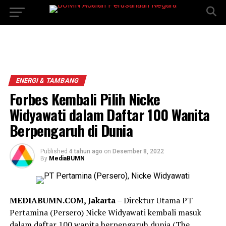
ENERGI & TAMBANG
Forbes Kembali Pilih Nicke
Widyawati dalam Daftar 100 Wanita
Berpengaruh di Dunia
Published
4 tahun ago
on
Desember 8, 2022
By
MediaBUMN
MEDIABUMN.COM, Jakarta –
Direktur Utama PT
Pertamina (Persero) Nicke Widyawati kembali masuk
dalam daftar 100 wanita berpengaruh dunia (The