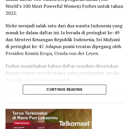
World’s 100 Most Powerful Women) Forbes untuk tahun
2022.
Nicke menjadi salah satu dari dua wanita Indonesia yang
masuk ke dalam daftar ini. Ia berada di peringkat ke-49
dan Menteri Keuangan Republik Indonesia, Sri Mulyani
di peringkat ke-47. Adapun posisi teratas dipegang oleh
Presiden Komisi Eropa, Ursula von der Leyen.
Forbes menjelaskan bahwa daftar tersebut ditentukan
dengan empat metrik utama, yaitu pendapatan, media,
dampak, dan lingkup pengaruh.
CONTINUE READING
“Untuk para pemimpin politik, kami menimbang produk
domestik bruto dan populasi; untuk pemimpin
perusahaan, pendapatan dan jumlah karyawan; dan
media menyebutkan dan menjangkau semua. Hasilnya
adalah kumpulan wanita yang melawan status quo,”
tulis Forbes.