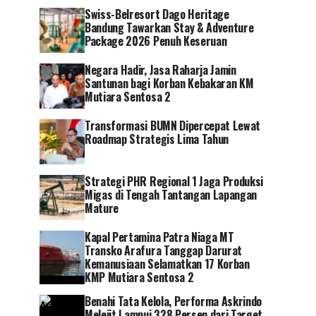
Swiss-Belresort Dago Heritage
Bandung Tawarkan Stay & Adventure
Package 2026 Penuh Keseruan
Negara Hadir, Jasa Raharja Jamin
Santunan bagi Korban Kebakaran KM
Mutiara Sentosa 2
Transformasi BUMN Dipercepat Lewat
Roadmap Strategis Lima Tahun
Strategi PHR Regional 1 Jaga Produksi
Migas di Tengah Tantangan Lapangan
Mature
Kapal Pertamina Patra Niaga MT
Transko Arafura Tanggap Darurat
Kemanusiaan Selamatkan 17 Korban
KMP Mutiara Sentosa 2
Benahi Tata Kelola, Performa Askrindo
Melejit Lampui 328 Persen dari Target