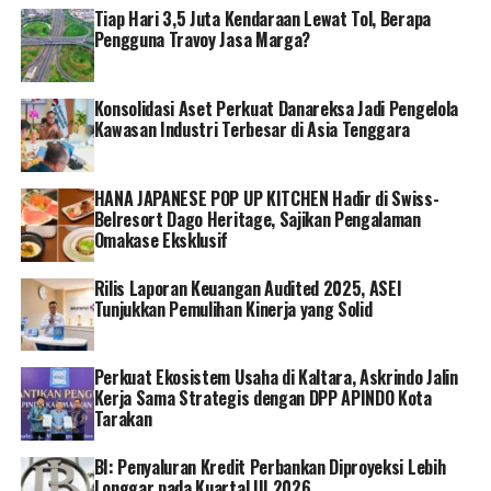
Tiap Hari 3,5 Juta Kendaraan Lewat Tol, Berapa
oleh dewan pertimbangan PROPER yang imparsial yang
Pengguna Travoy Jasa Marga?
independen beranggotakan akademisi dan tokoh
masyarakat. Dengan variabel penilaian yang
berkembang dari waktu ke waktu, dari tahun ke tahun
Konsolidasi Aset Perkuat Danareksa Jadi Pengelola
Kawasan Industri Terbesar di Asia Tenggara
yang ditetapkan dan disusun secara konseptual,
menghasilkan para penerima pada hari ini. Selamat
kepada penerima, semoga bisa semakin menginspirasi
HANA JAPANESE POP UP KITCHEN Hadir di Swiss-
bagi perusahaan lain,” jelasnya.
Belresort Dago Heritage, Sajikan Pengalaman
Omakase Eksklusif
Corporate Secretary Pertamina Brahmantya Satyamurti
Poerwadi mengatakan, keberhasilan Pertamina
Rilis Laporan Keuangan Audited 2025, ASEI
Tunjukkan Pemulihan Kinerja yang Solid
memborong 20 PROPER Emas ini merupakan wujud dari
komitmen Pertamina menjalankan usaha yang berbasis
pada kepedulian lingkungan. Dia menambahkan, raihan
Perkuat Ekosistem Usaha di Kaltara, Askrindo Jalin
ini juga jadi bentuk apresiasi dan motivasi untuk anak
Kerja Sama Strategis dengan DPP APINDO Kota
usaha maupun unit operasi Pertamina yang lain untuk
Tarakan
terus meraih penghargaan PROPER Emas di waktu
mendatang.
BI: Penyaluran Kredit Perbankan Diproyeksi Lebih
Longgar pada Kuartal III 2026