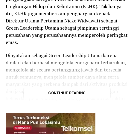
Lingkungan Hidup dan Kehutanan (KLHK). Tak hanya
itu, KLHK juga memberikan penghargaan kepada
Direktur Utama Pertamina Nicke Widyawati sebagai
Green Leadership Utama sebagai pimpinan tertinggi
perusahaan yang perusahaannya memperoleh peringkat
emas.
Dinyatakan sebagai Green Leadership Utama karena
dinilai telah berhasil mengelola energi baru terbarukan,
mengelola air secara bertanggung jawab dan tersedia
untuk semuanya, mengelola sumber daya alam serta
masyarakat yang terkena dampak dari aktivitas produksi
dan jasa, mengelola limbah dengan baik, lingkungan
CONTINUE READING
bebas dari pencemaran, membangun fisik infrastruktur
untuk menjaga kesehatan ekosistem dan komunitasnya,
serta memenuhi kebutuhan masyarakat dibidang
kesehatan, memperlakukan secara adil dan tidak
diskriminasi.