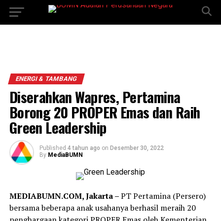
ENERGI & TAMBANG
Diserahkan Wapres, Pertamina
Borong 20 PROPER Emas dan Raih
Green Leadership
Published
4 tahun ago
on
Desember 30, 2022
By
MediaBUMN
MEDIABUMN.COM, Jakarta –
PT Pertamina (Persero)
bersama beberapa anak usahanya berhasil meraih 20
penghargaan kategori PROPER Emas oleh Kementerian