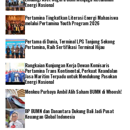
Energi Nasional
terbukti menjadi yang terdepan dalam pengelolaan
lingkungan. Para CEO ini adalah inspirasi dan motivasi
Pertamina Tingkatkan Literasi Energi Mahasiswa
bagi perusahaan lain untuk melakukan hal serupa dalam
melalui Pertamina Youth Program 2026
rangka memuliakan Indonesia sebagai bangsa yang
disegani dunia dan berhasil dalam mengelola lingkungan
hidup lestari,” ujar Ma’ruf Amin.
Pertama di Dunia, Terminal LPG Tanjung Sekong
Pertamina, Raih Sertifikasi Terminal Hijau
Menteri LHK Siti Nurbaya Bakar mengatakan, terdapat
3.200 unit entitas perusahaan yang mengikuti ajang ini
Rangkaian Kunjungan Kerja Dewan Komisaris
dengan berbagai peringkat, di antaranya 51 perusahaan
Pertamina Trans Kontinental, Perkuat Keandalan
Peringkat Emas, 170 perusahaan Peringkat Hijau, 2031
Jasa Maritim Terpadu untuk Mendukung Pasokan
Energi Nasional
perusahaan Peringkat Biru, 887 perusahaan peringkat
Merah, 2 perusahaan peringkat Hitam, dan 59
Menkeu Purbaya Ambil Alih Saham BUMN di Whoosh!
perusahaan tidak dapat diumumkan karena masih dalam
proses penegakkan hukum dan tidak lagi beroperasi.
BP BUMN dan Danantara Dukung Bali Jadi Pusat
“PROPER adalah program pemerintah terhadap kinerja
Keuangan Global Indonesia
lingkungan perusahaan atas upaya perlindungan dan
pengelolaan lingkungan. Penilaian PROPER dilakukan