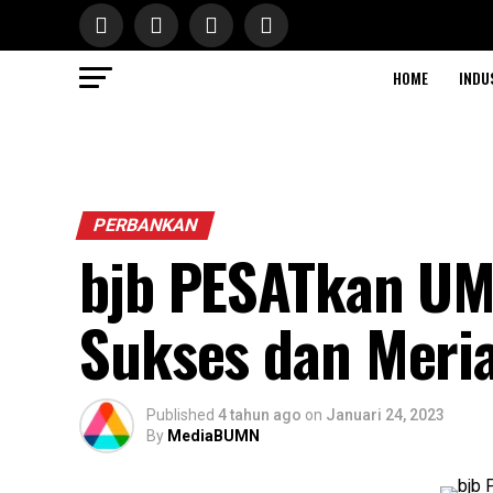
HOME
INDU
PERBANKAN
bjb PESATkan UM
Sukses dan Meri
Published
4 tahun ago
on
Januari 24, 2023
By
MediaBUMN