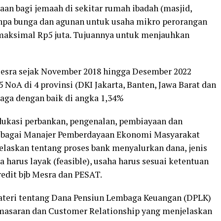
an bagi jemaah di sekitar rumah ibadah (masjid,
 tanpa bunga dan agunan untuk usaha mikro perorangan
maksimal Rp5 juta. Tujuannya untuk menjauhkan
Mesra sejak November 2018 hingga Desember 2022
 NoA di 4 provinsi (DKI Jakarta, Banten, Jawa Barat dan
rjaga dengan baik di angka 1,34%
edukasi perbankan, pengenalan, pembiayaan dan
bagai Manajer Pemberdayaan Ekonomi Masyarakat
elaskan tentang proses bank menyalurkan dana, jenis
a harus layak (feasible), usaha harus sesuai ketentuan
redit bjb Mesra dan PESAT.
ateri tentang Dana Pensiun Lembaga Keuangan (DPLK)
emasaran dan Customer Relationship yang menjelaskan