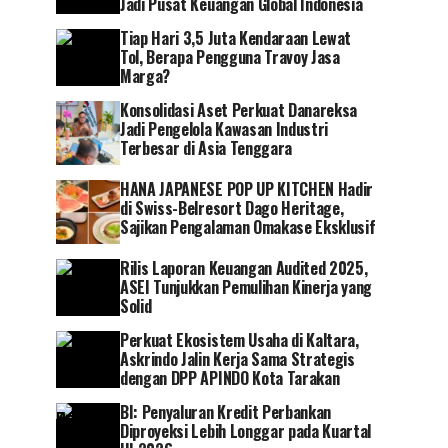
Jadi Pusat Keuangan Global Indonesia
Tiap Hari 3,5 Juta Kendaraan Lewat
Tol, Berapa Pengguna Travoy Jasa
Marga?
Konsolidasi Aset Perkuat Danareksa
Jadi Pengelola Kawasan Industri
Terbesar di Asia Tenggara
HANA JAPANESE POP UP KITCHEN Hadir
di Swiss-Belresort Dago Heritage,
Sajikan Pengalaman Omakase Eksklusif
Rilis Laporan Keuangan Audited 2025,
ASEI Tunjukkan Pemulihan Kinerja yang
Solid
Perkuat Ekosistem Usaha di Kaltara,
Askrindo Jalin Kerja Sama Strategis
dengan DPP APINDO Kota Tarakan
BI: Penyaluran Kredit Perbankan
Diproyeksi Lebih Longgar pada Kuartal