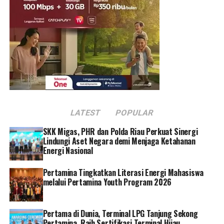
“Alhamdulillah segala puji dan syukur kami panjatkan
kepada Allah SWT, pada hari Sabtu tanggal 3 Desember
2022, CC PLN 123, meraih 5 Gold dari 5 kategori yang
diajukan dalam ajang kompetisi Global Contact Center
World Award 2022,” kata Darmawan.
Darmawan mengatakan, tahun 2022 merupakan kali ke-
2 PLN mengikuti ajang Internasional tersebut. Dan,
penghargaan yang diterima PLN pada tahun ke-2 ini
LATEST
POPULAR
mengalami peningkatan dari tahun 2021 yang meraih 3
Gold.
SKK Migas, PHR dan Polda Riau Perkuat Sinergi
Lindungi Aset Negara demi Menjaga Ketahanan
Menurutnya, pengakuan internasional tersebut menjadi
Energi Nasional
bukti kualitas layanan yang diberikan PLN untuk
Pertamina Tingkatkan Literasi Energi Mahasiswa
masyarakat yang diharapkan bisa menjadi cambuk bagi
melalui Pertamina Youth Program 2026
PLN untuk terus meningkatkan kinerja, sehingga bisa
memberikan pelayanan yang lebih baik lagi kepada
pelanggan.
Pertama di Dunia, Terminal LPG Tanjung Sekong
Pertamina, Raih Sertifikasi Terminal Hijau