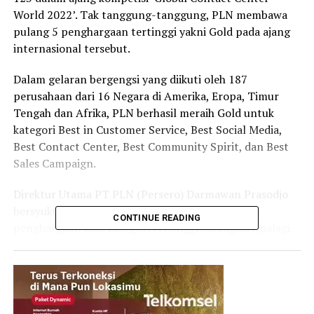
World 2022’. Tak tanggung-tanggung, PLN membawa
pulang 5 penghargaan tertinggi yakni Gold pada ajang
internasional tersebut.
Dalam gelaran bergengsi yang diikuti oleh 187
perusahaan dari 16 Negara di Amerika, Eropa, Timur
Tengah dan Afrika, PLN berhasil meraih Gold untuk
kategori Best in Customer Service, Best Social Media,
Best Contact Center, Best Community Spirit, dan Best
Sales Campaign.
Direktur Utama PT PLN (Persero) Darmawan Prasodjo
bersyukur layanan pelanggan PLN mendapatkan
CONTINUE READING
penghargaan lima kategori tertinggi sekaligus. Apalagi,
Global Contact Center World Award (GCCWA) ini
merupakan ajang tahunan kompetisi Contact Center
berskala internasional yang diikuti oleh perusahaan
terbaik dari seluruh dunia.