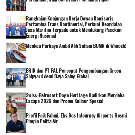
“Penghargaan ini merupakan penyemangat bagi kami
untuk selalu memberikan pelayanan terbaik bagi
Rangkaian Kunjungan Kerja Dewan Komisaris
pelanggan,” lanjutnya.
Pertamina Trans Kontinental, Perkuat Keandalan
Jasa Maritim Terpadu untuk Mendukung Pasokan
Darmawan menambahkan, penghargaan tersebut juga
Energi Nasional
menjadi bukti transformasi PLN di mana customer
Menkeu Purbaya Ambil Alih Saham BUMN di Whoosh!
focused merupakan aspirasi yang menjadikan PLN
sebagai pilihan nomor satu pelanggan dalam solusi
energi.
BRIN dan PT PAL Percepat Pengembangan Green
“Kami optimistis, manajemen pelanggan PLN akan
Shipyard demi Daya Saing Global
semakin baik di era digital ini. Seluruh insan PLN siap
mendukung kebutuhan pelanggan melalui contact
Swiss-Belresort Dago Heritage Hadirkan Merdeka
center yang kian terintegrasi,” pungkas Darmawan.[]
Escape 2026 dan Promo Kuliner Spesial
RELATED TOPICS:
PLN
Profil Faik Fahmi, Eks Bos InJourney Airports Resmi
Pimpin Pelita Air