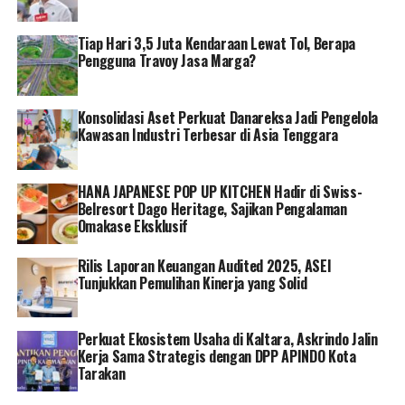
membangun rantai pasok biomassa yang andal dengan
melibatkan masyarakat yang dalam penyediaannya
Tiap Hari 3,5 Juta Kendaraan Lewat Tol, Berapa
memiliki dampak ekonomi untuk masyarakat secara
Pengguna Travoy Jasa Marga?
langsung,” ucap Darmawan.
Konsolidasi Aset Perkuat Danareksa Jadi Pengelola
Kehadiran program ekonomi kerakyatan co-firing ini
Kawasan Industri Terbesar di Asia Tenggara
juga merupakan langkah nyata PLN menjawab persoalan
global. Untuk terus menjaga keberlangsungan pasokan
biomassa, PLN juga telah merintis pembangunan rantai
HANA JAPANESE POP UP KITCHEN Hadir di Swiss-
pasok melalui program pendampingan, pilot project
Belresort Dago Heritage, Sajikan Pengalaman
Omakase Eksklusif
pengembangan skala kecil sampai dengan komersialisasi
biomassa yang melibatkan berbagai elemen masyarakat.
Rilis Laporan Keuangan Audited 2025, ASEI
Tunjukkan Pemulihan Kinerja yang Solid
“Co-firing bukanlah upaya untuk mengurangi emisi saja,
namun kami sadar ada unsur ekonomi sirkular yang bisa
membentuk ekosistem energi kerakyatan melalui
Perkuat Ekosistem Usaha di Kaltara, Askrindo Jalin
pemberdayaan masyarakat,” jelas Darmawan.
Kerja Sama Strategis dengan DPP APINDO Kota
Tarakan
General Manager PLN Unit Induk Wilayah NTB,