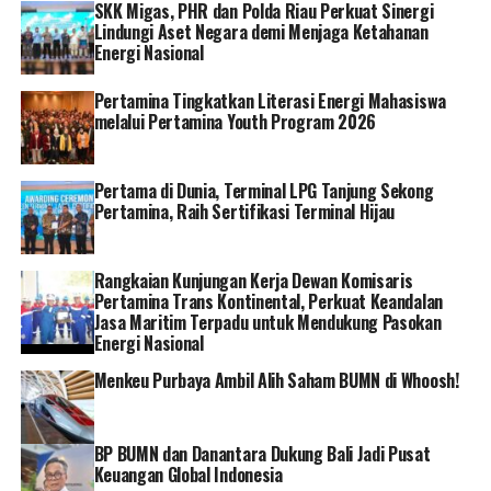
SKK Migas, PHR dan Polda Riau Perkuat Sinergi
Sultansyah memperolehnya dari beberapa produsen
Lindungi Aset Negara demi Menjaga Ketahanan
sekam padi di Lombok Tengah.
Energi Nasional
“Sekam padi ini kami sudah menganggapnya sebagai
Pertamina Tingkatkan Literasi Energi Mahasiswa
melalui Pertamina Youth Program 2026
limbah. Namun setelah kami diberikan pemahaman
bahwa ternyata limbah sekam padi ini masih bisa
digunakan untuk co-firing di PLTU Jeranjang. Terima
Pertama di Dunia, Terminal LPG Tanjung Sekong
kasih PLN, kami merasa sangat terbantu, yang bisa
Pertamina, Raih Sertifikasi Terminal Hijau
memutar perekonomian kami terutama masyarakat
sekitar dan pengelola sekam padi ini,” kata Sultansyah.
Rangkaian Kunjungan Kerja Dewan Komisaris
Pertamina Trans Kontinental, Perkuat Keandalan
Sementara itu, Direktur Utama PLN Darmawan Prasodjo
Jasa Maritim Terpadu untuk Mendukung Pasokan
mengatakan, dalam menuju transisi energi bersih, PLN
Energi Nasional
tidak berjalan sendiri. PLN berkolaborasi dengan
Menkeu Purbaya Ambil Alih Saham BUMN di Whoosh!
melakukan pemberdayaan masyarakat misalnya dalam
penggunaan co-firing.
BP BUMN dan Danantara Dukung Bali Jadi Pusat
“Melalui program ini, kami tidak hanya bermaksud
Keuangan Global Indonesia
mengganti batu bara dengan biomassa, tetapi juga