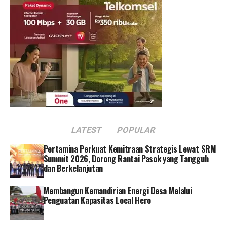
kemudian dilakukan pengiriman ke PLTU Jeranjang.
Barwan mengaku senang bisa ikut berkontribusi dalam
transisi energi lewat penyediaan serbuk kayu untuk co-
firing.
“Kami ucapkan terima kasih atas kesempatan yang
diberikan sehingga kami dapat berpartisipasi dalam
program transisi energi. Kami juga dapat berkontribusi
dan membawa dampak positif bagi masyarakat sekitar,”
ucap Barwan.
LATEST
POPULAR
Hal senada disampaikan oleh Lalu Sultansyah,
Pertamina Perkuat Kemitraan Strategis Lewat SRM
distributor sekam padi untuk co-firing PLTU Jeranjang.
Summit 2026, Dorong Rantai Pasok yang Tangguh
Pihaknya menyebut sekam padi yang dihasilkannya kini
dan Berkelanjutan
bernilai ekonomi dan bisa mendatangkan manfaat.
Membangun Kemandirian Energi Desa Melalui
Penguatan Kapasitas Local Hero
Produksi sekam padi yang disuplai oleh Sultansyah
sendiri ke PLTU Jeranjang per bulan mencapai 400
sampai 600 ton. Guna memenuhi kebutuhan tersebut,