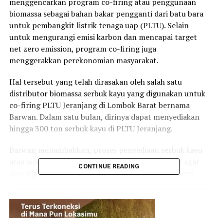
menggencarkan program co-firing atau penggunaan
biomassa sebagai bahan bakar pengganti dari batu bara
untuk pembangkit listrik tenaga uap (PLTU). Selain
untuk mengurangi emisi karbon dan mencapai target
net zero emission, program co-firing juga
menggerakkan perekonomian masyarakat.
Hal tersebut yang telah dirasakan oleh salah satu
distributor biomassa serbuk kayu yang digunakan untuk
co-firing PLTU Jeranjang di Lombok Barat bernama
Barwan. Dalam satu bulan, dirinya dapat menyediakan
hingga 300 ton serbuk kayu di PLTU Jeranjang.
Barwan menambahkan, proses penyediaan serbuk kayu
atau woodchip harus melewati beberapa tahapan agar
CONTINUE READING
siap digunakan untuk co-firing. Dimulai dari mencari
serbuk di tempat penimbunan atau pemotongan kayu,
kemudian dikarungi dan dibawa ke penampungan
(shelter) untuk pengeringan terlebih dahulu, hingga