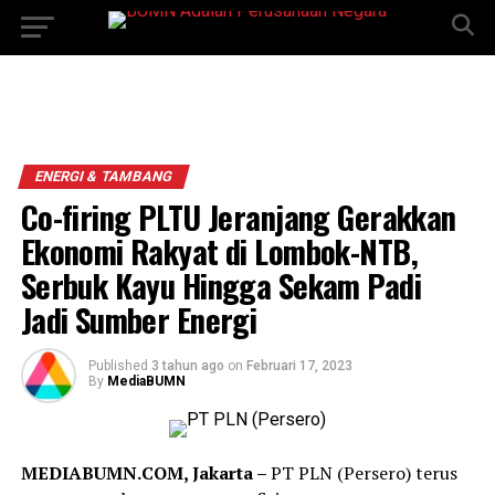
ENERGI & TAMBANG
Co-firing PLTU Jeranjang Gerakkan
Ekonomi Rakyat di Lombok-NTB,
Serbuk Kayu Hingga Sekam Padi
Jadi Sumber Energi
Published
3 tahun ago
on
Februari 17, 2023
By
MediaBUMN
MEDIABUMN.COM, Jakarta –
PT PLN (Persero) terus