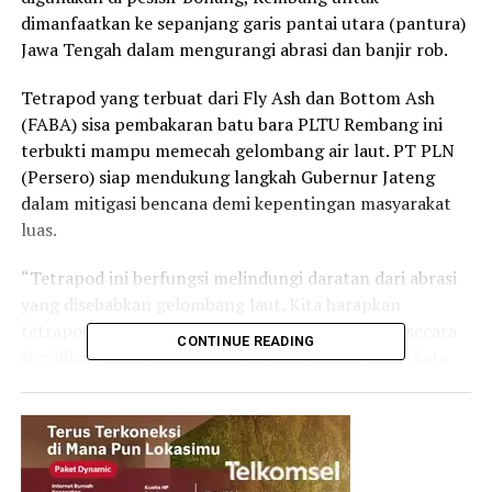
dimanfaatkan ke sepanjang garis pantai utara (pantura)
Jawa Tengah dalam mengurangi abrasi dan banjir rob.
Tetrapod yang terbuat dari Fly Ash dan Bottom Ash
(FABA) sisa pembakaran batu bara PLTU Rembang ini
terbukti mampu memecah gelombang air laut. PT PLN
(Persero) siap mendukung langkah Gubernur Jateng
dalam mitigasi bencana demi kepentingan masyarakat
luas.
“Tetrapod ini berfungsi melindungi daratan dari abrasi
yang disebabkan gelombang laut. Kita harapkan
tetrapod ini dapat membantu menangani banjir secara
CONTINUE READING
signifikan dan bermanfaat bagi masyarakat luas,” kata
Ganjar.
Direktur Utama PLN Darmawan Prasodjo mengatakan
PLN tak hanya mengoperasikan pembangkit untuk
menghasilkan listrik saja. PLN mengelola sisa