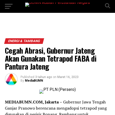
ENERGI & TAMBANG
Cegah Abrasi, Gubernur Jateng
Akan Gunakan Tetrapod FABA di
Pantura Jateng
Published
3 tahun ago
on
Maret 16, 2023
By
MediaBUMN
MEDIABUMN.COM, Jakarta –
Gubernur Jawa Tengah
Ganjar Pranowo berencana mengadopsi tetrapod yang
digunakan di pesisir Bonang, Rembang untuk