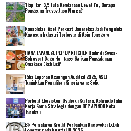
Tiap Hari 3,5 Juta Kendaraan Lewat Tol, Berapa
“PLN terbuka kepada masyarakat yang ingin ikut serta
Pengguna Travoy Jasa Marga?
memanfaatkan FABA ini. Kami ingin seluruh pembangkit
PLN menjadi episentrum perbaikan lingkungan, sosial
Konsolidasi Aset Perkuat Danareksa Jadi Pengelola
dan kesejahteraan masyarakat,” tutup Darmawan. []
Kawasan Industri Terbesar di Asia Tenggara
RELATED TOPICS:
PT PLN (PERSERO)
HANA JAPANESE POP UP KITCHEN Hadir di Swiss-
Belresort Dago Heritage, Sajikan Pengalaman
Omakase Eksklusif
Rilis Laporan Keuangan Audited 2025, ASEI
Tunjukkan Pemulihan Kinerja yang Solid
Perkuat Ekosistem Usaha di Kaltara, Askrindo Jalin
Kerja Sama Strategis dengan DPP APINDO Kota
Tarakan
BI: Penyaluran Kredit Perbankan Diproyeksi Lebih
Longgar pada Kuartal III 2026