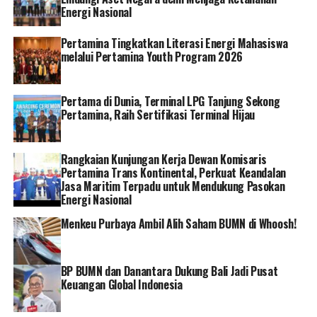
sesuai dengan standar nasional. Untuk produk FABA dari
Energi Nasional
PLTU Tanjung Jati B telah lolos pengujian Laboratorium
Pertamina Tingkatkan Literasi Energi Mahasiswa
Bahan Konstruksi dari Universitas Sultan Agung
melalui Pertamina Youth Program 2026
(Unissula) dan produk FABA dari PLTU Rembang telah
lolos uji laboratorium dari Universitas Diponegoro
(Undip).
Pertama di Dunia, Terminal LPG Tanjung Sekong
Pertamina, Raih Sertifikasi Terminal Hijau
“Komposisi bahan tetrapod yang kami buat sudah paten
dan sesuai dengan standar mutu nasional. Ini juga salah
Rangkaian Kunjungan Kerja Dewan Komisaris
satu bukti PLN bisa mengolah sisa dari operasional
Pertamina Trans Kontinental, Perkuat Keandalan
pembangkit listriknya menjadi material yang
Jasa Maritim Terpadu untuk Mendukung Pasokan
bermanfaat untuk masyarakat,” tambah Darmawan.
Energi Nasional
Menkeu Purbaya Ambil Alih Saham BUMN di Whoosh!
Selain itu, Darmawan mengatakan akan terus
mendorong pemanfaatan FABA lebih luas untuk menjadi
katalis perekonomian masyarakat pesisir Pantura,
BP BUMN dan Danantara Dukung Bali Jadi Pusat
khususnya di sekitar PLTU. Hal ini sejalan dengan prinsip
Keuangan Global Indonesia
Environmental, Social and Governance (ESG) yang
dijalankan oleh PLN.