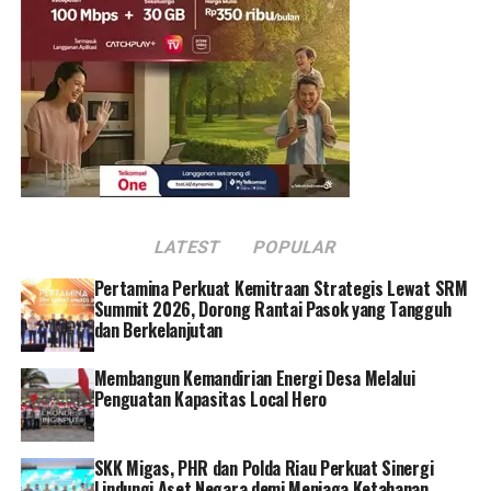
pembakaran batu bara Pembangkit Listrik Tenaga Uap
(PLTU) yaitu Fly Ash dan Bottom Ash atau FABA untuk
menjadi produk bermanfaat salah satunya Tetrapod.
“Ini adalah komitmen kami di PLN untuk turut menjaga
pesisir Pantura aman dari ancaman abrasi dan banjir
rob. Untuk itu PLN mengolah FABA menjadi bahan
bangunan seperti tetrapod yang bisa digunakan sebagai
pemecah ombak,” ucap Darmawan.
LATEST
POPULAR
Tetrapod merupakan struktur peredam gelombang laut
Pertamina Perkuat Kemitraan Strategis Lewat SRM
yang terbuat dari beton. Dalam hal ini beton yang
Summit 2026, Dorong Rantai Pasok yang Tangguh
digunakan terbuat dari FABA yang dihasilkan dari PLTU
dan Berkelanjutan
Tanjung Jati B dan PLTU Rembang. Ia menjelaskan
Membangun Kemandirian Energi Desa Melalui
untuk produk tetrapod yang dihasilkan ada dua jenis,
Penguatan Kapasitas Local Hero
yaitu berat 100 kg dan satu ton.
PLN memastikan penggunaan ini juga aman dan tidak
SKK Migas, PHR dan Polda Riau Perkuat Sinergi
akan mencemari lingkungan, karena kualitasnya sudah
Lindungi Aset Negara demi Menjaga Ketahanan