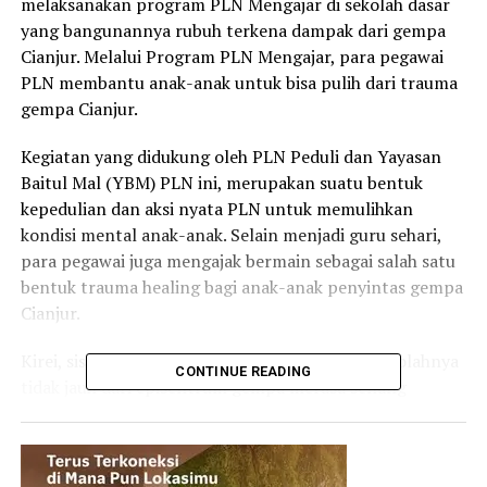
melaksanakan program PLN Mengajar di sekolah dasar
yang bangunannya rubuh terkena dampak dari gempa
Cianjur. Melalui Program PLN Mengajar, para pegawai
PLN membantu anak-anak untuk bisa pulih dari trauma
gempa Cianjur.
Kegiatan yang didukung oleh PLN Peduli dan Yayasan
Baitul Mal (YBM) PLN ini, merupakan suatu bentuk
kepedulian dan aksi nyata PLN untuk memulihkan
kondisi mental anak-anak. Selain menjadi guru sehari,
para pegawai juga mengajak bermain sebagai salah satu
bentuk trauma healing bagi anak-anak penyintas gempa
Cianjur.
Kirei, siswa kelas 6 SD Citamiang yang lokasi sekolahnya
CONTINUE READING
tidak jauh dari episentrum gempa merasa senang
dengan adanya kegiatan PLN Mengajar.
“Alhamdulillah, seneng banget ada kegiatan ini. Bisa