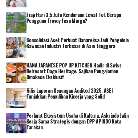
menyebabkan proses belajar mengajar menjadi
terganggu. Mereka pun kelompok yang rentan terkena
Tiap Hari 3,5 Juta Kendaraan Lewat Tol, Berapa
masalah psikologis pasca gempa. Oleh karena itu, PLN
Pengguna Travoy Jasa Marga?
sebagai satuan tugas BUMN turut mendukung
pemulihan mereka,” kata Susiana.
Konsolidasi Aset Perkuat Danareksa Jadi Pengelola
Kawasan Industri Terbesar di Asia Tenggara
Susiana pun berharap hadirnya pegawai PLN yang
mengajak belajar sambil bermain dapat memberikan
sedikit hiburan dan mengurangi rasa trauma anak-anak
HANA JAPANESE POP UP KITCHEN Hadir di Swiss-
sehingga mereka kembali semangat dan ceria.[]
Belresort Dago Heritage, Sajikan Pengalaman
Omakase Eksklusif
RELATED TOPICS:
PT PLN (PERSERO)
Rilis Laporan Keuangan Audited 2025, ASEI
Tunjukkan Pemulihan Kinerja yang Solid
Perkuat Ekosistem Usaha di Kaltara, Askrindo Jalin
Kerja Sama Strategis dengan DPP APINDO Kota
Tarakan