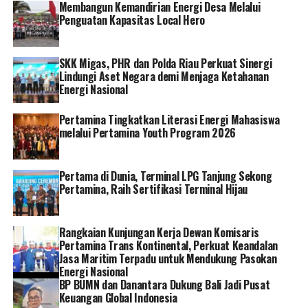
Membangun Kemandirian Energi Desa Melalui
mereka tambah semangat. Semoga ke depan bisa terjalin
Penguatan Kapasitas Local Hero
silaturahmi PLN dengan sekolah,” pungkas Sri.
Neius, selaku guru SD Citamiang juga menambahkan
SKK Migas, PHR dan Polda Riau Perkuat Sinergi
bahwa kegiatan PLN Mengajar ini sangat bermanfaat
Lindungi Aset Negara demi Menjaga Ketahanan
Energi Nasional
untuk membantu anak-anak.
Pertamina Tingkatkan Literasi Energi Mahasiswa
“Bagus banget, Alhamdulillah. Selain anak-anak main
melalui Pertamina Youth Program 2026
juga ada ilmunya. Tadi saya dengar dari PLN
menyampaikan tentang kelistrikan, jadi anak-anak
bertambah pengetahuan. Semoga ke depan sekolah kami
Pertama di Dunia, Terminal LPG Tanjung Sekong
segera bisa pulih dan diperbaiki,” ujar Neius.
Pertamina, Raih Sertifikasi Terminal Hijau
General Manager PLN Unit Induk Distribusi Jawa Barat,
Rangkaian Kunjungan Kerja Dewan Komisaris
Susiana Mutia menyampaikan bahwa kegiatan mengajar
Pertamina Trans Kontinental, Perkuat Keandalan
ini dilakukan atas inisiatif para pegawai PLN sendiri.
Jasa Maritim Terpadu untuk Mendukung Pasokan
Energi Nasional
“Gempa mengakibatkan kesedihan bagi semua pihak,
BP BUMN dan Danantara Dukung Bali Jadi Pusat
Keuangan Global Indonesia
khususnya anak-anak. Ruang kelas yang rusak parah