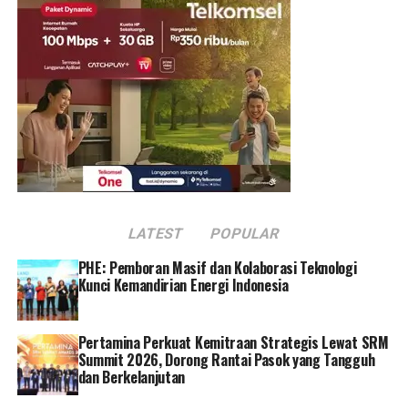
main bareng temen-temen, belajar bareng. Paling
seneng pas bermain. Pengen lagi ada acara kayak gini,”
ungkap Kirei.
Raki, siswa SD Cimanahayu mengungkapkan rasa senang
atas kegiatan PLN Mengajar.
”Saya senang dapat ilmu tentang bahaya kelistrikan dari
kakak-kakak PLN. Dapat hadiah juga dari PLN dan YBM.
Terima kasih PLN telah memberikan hadiah,” papar Raki.
Harapan besar juga disampaikan oleh Sri Mulyani, guru
LATEST
POPULAR
SD Cimanahayu untuk recovery kondisi setelah gempa
PHE: Pemboran Masif dan Kolaborasi Teknologi
melalui PLN Mengajar.
Kunci Kemandirian Energi Indonesia
“Seluruh bangunan sekolah rusak parah akibat gempa.
Anak–anak pun terpaksa belajar di tenda darurat.
Pertamina Perkuat Kemitraan Strategis Lewat SRM
Namun meski kami korban gempa, anak-anak tetap
Summit 2026, Dorong Rantai Pasok yang Tangguh
dan Berkelanjutan
semangat belajar. Terima kasih PLN sudah datang
memberi bantuan untuk anak-anak. Alhamdulillah,