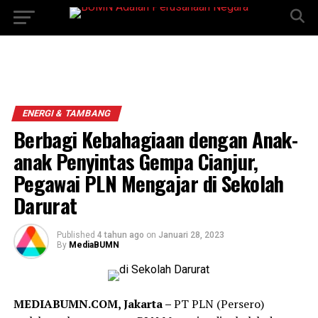
ENERGI & TAMBANG
Berbagi Kebahagiaan dengan Anak-
anak Penyintas Gempa Cianjur,
Pegawai PLN Mengajar di Sekolah
Darurat
Published
4 tahun ago
on
Januari 28, 2023
By
MediaBUMN
MEDIABUMN.COM, Jakarta –
PT PLN (Persero)