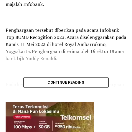
majalah Infobank.
Penghargaan tersebut diberikan pada acara Infobank
Top BUMD Recogition 2023. Acara diselenggarakan pada
Kamis 11 Mei 2023 di hotel Royal Ambarrukmo,
Yogyakarta. Penghargaan diterima oleh Direktur Utama
bank
bjb
Yuddy Renaldi.
CONTINUE READING
Pada kesempatan tersebut, juga diberikan penghargaan
kepada Gubernur Jawa Barat Ridwan Kamil. Emil meraih
penghargaan sebagai The Best Governor 2023 in
Supporting GCG and Professionalism for BPD.
Acara Infobank Top BUMD Recognition 2023 tersebut