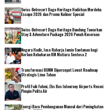
BUMD dan pentingnya dukungan pada BUMD sebagai
Swiss-Belresort Dago Heritage Hadirkan Merdeka
salah satu penggerak ekonomi nasional. Juga dibahas
Escape 2026 dan Promo Kuliner Spesial
urgensi pembentukan Kelompok Usaha Bersama (KUB)
yang sesuai dengan visi pemerintah dan otoritas sektor
jasa keuangan dalam memperkuat struktur permodalan
Swiss-Belresort Dago Heritage Bandung Tawarkan
ekosistem keuangan BPD.
Stay & Adventure Package 2026 Penuh Keseruan
Negara Hadir, Jasa Raharja Jamin Santunan bagi
Korban Kebakaran KM Mutiara Sentosa 2
Acara turut dihadiri oleh Gubernur DI Yogyakarta Sri
Sultan Hamengkubawana X, Gubernur Jawa Barat
Ridwan Kamil, Gubernur Jawa Tengah Ganjar Pranowo,
Transformasi BUMN Dipercepat Lewat Roadmap
Gubernur Kalimantan Barat Sutarmidji, dan Gubernur
Strategis Lima Tahun
Sumatera Selatan Herman Deru. Selain kepala daerah,
acara dihadiri oleh Kepala Eksekutif Pengawas
Profil Faik Fahmi, Eks Bos InJourney Airports Resmi
Perbankan Otoritas Jasa Keuangan Dian Ediana Rae,
Pimpin Pelita Air
Kepala Pusat Pelaporan dan Analisis Transaksi
Keuangan (PPATK), Ketua Komisi Pemilihan Umum
Energi Baru Pembangunan Muncul dari Peningkatan
Hasyim Asy’ari, Ketua Umum Asbanda Supriyatno dan