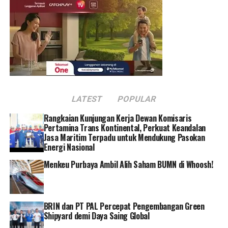
terselenggara melalui kerjasama dengan Asosiasi Bank
Pembagunan Daerah (ASBANDA) dan Perhimpunan BPR
Milik Pemda (PERBAMIDA). Total terdapat 16 Bank
Pembangunan Daerah (BPD), 40 Bank Perkreditan
Rakyat (BPR) dan 9 Bank Pembiayaan Rakyat Syariah
(BPRS) milik pemerintah daerah yang mendapat
penghargaan Infobank Top BUMD Recognition 2023.
LATEST
POPULAR
Rangkaian Kunjungan Kerja Dewan Komisaris
Pertamina Trans Kontinental, Perkuat Keandalan
Selain seremoni pemberian penghargaan, acara tersebut
Jasa Maritim Terpadu untuk Mendukung Pasokan
juga menghadirkan forum literasi dan inklusi keuangan
Energi Nasional
dengan mengusung tema Visi BUMD Sebagai Agen
Menkeu Purbaya Ambil Alih Saham BUMN di Whoosh!
Pembangunan Daerah yang Profesional : Tantangan
Pemenuhan Permodalan BUMD Keuangan.
BRIN dan PT PAL Percepat Pengembangan Green
Shipyard demi Daya Saing Global
Forum tersebut di antaranya membahas peran vital