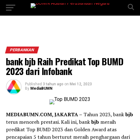
PERBANKAN
bank bjb Raih Predikat Top BUMD
2023 dari Infobank
Published
3 tahun ago
on
Mei 12, 2023
By
MediaBUMN
MEDIABUMN.COM, JAKARTA –
Tahun 2023, bank
bjb
terus menoreh prestasi. Kali ini, bank
bjb
meraih
predikat Top BUMD 2023 dan Golden Award atas
pencapaian 5 tahun berturut meraih penghargaan dari