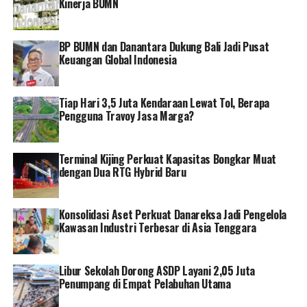
Kinerja BUMN
Chairman Infobank Media Group Eko B. Supriyanto.
BP BUMN dan Danantara Dukung Bali Jadi Pusat
Keuangan Global Indonesia
Direktur Utama bank
bjb
Yuddy Renaldi menghaturkan
rasa terima kasihnya atas penghargaan yang diberikan.
Tiap Hari 3,5 Juta Kendaraan Lewat Tol, Berapa
Predikat Top BUMD 2023 yang diraih bank
bjb
Pengguna Travoy Jasa Marga?
merupakan salah satu wujud konsistensi seluruh insan
perusahaan dalam memberikan layanan terbaik untuk
masyarakat.
Terminal Kijing Perkuat Kapasitas Bongkar Muat
dengan Dua RTG Hybrid Baru
“Kami juga berharap forum ini dapat memperkuat
Konsolidasi Aset Perkuat Danareksa Jadi Pengelola
Kawasan Industri Terbesar di Asia Tenggara
sinergi BPD, BPR dan pemerintah dalam
mengoptimalkan pembangunan ekonomi,” ungkap
Yuddy. []
Libur Sekolah Dorong ASDP Layani 2,05 Juta
Penumpang di Empat Pelabuhan Utama
RELATED TOPICS:
GOLDEN AWARD
TOP BUMD 2023