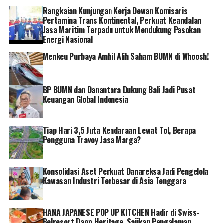
Rangkaian Kunjungan Kerja Dewan Komisaris
Sorotan Kegiatan Tahun 2024
Pertamina Trans Kontinental, Perkuat Keandalan
Jasa Maritim Terpadu untuk Mendukung Pasokan
Sepanjang tahun 2024, YBM BRILiaN telah
Energi Nasional
melaksanakan berbagai program unggulan yang
Menkeu Purbaya Ambil Alih Saham BUMN di Whoosh!
menyentuh langsung kebutuhan masyarakat, antara
lain:
BP BUMN dan Danantara Dukung Bali Jadi Pusat
Penyaluran paket pendidikan di Kabupaten Luwu,
Keuangan Global Indonesia
Sulawesi Selatan, yang membawa senyum ke
wajah para pelajar (Januari 2024).
Tiap Hari 3,5 Juta Kendaraan Lewat Tol, Berapa
Layanan kesehatan dan bakti sosial bersama
Pengguna Travoy Jasa Marga?
IWABRI untuk warga Kelurahan Marunda, Jakarta
Utara (Februari 2024).
Konsolidasi Aset Perkuat Danareksa Jadi Pengelola
Kampanye #MenangBanyak selama Ramadan
Kawasan Industri Terbesar di Asia Tenggara
yang menjangkau 54.449 penerima manfaat
(Maret 2024).
HANA JAPANESE POP UP KITCHEN Hadir di Swiss-
Tanggap bencana erupsi Gunung Ruang di Sitaro,
Belresort Dago Heritage, Sajikan Pengalaman