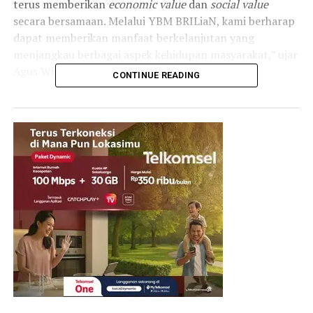
terus memberikan
economic value
dan
social value
secara bersamaan. Melalui YBM BRILiaN, kami berharap
dapat memberikan manfaat berkelanjutan yang
menjangkau berbagai aspek kehidupan masyarakat,” ujar
Agus Winardono.
CONTINUE READING
Kepercayaan dari para Muzakki, Munfiq, dan Mutashodiq
memungkinkan YBM BRILiaN menjangkau 196.462
penerima manfaat (
right holders
) hingga akhir tahun
2024.
Dana ZIS yang berhasil dihimpun telah disalurkan untuk
mendukung berbagai program berbasis 5 pilar utama.
Pilar pendidikan mendapatkan alokasi terbesar sebesar
Rp51,9 miliar atau 40,97% dari total penyaluran. Dana
ini dimanfaatkan untuk mendukung pendidikan anak-
anak di wilayah miskin dan tertinggal, termasuk renovasi
fasilitas pendidikan seperti pondok pesantren dan
pemberian beasiswa.