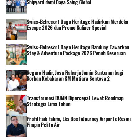
Shipyard demi Daya Saing Global
tidak bertanggung jawab lainnya.
Nantinya pelaksanaan kegiatan pengamanan,
Swiss-Belresort Dago Heritage Hadirkan Merdeka
pengawasan dan pengawalan di atas kapal akan
Escape 2026 dan Promo Kuliner Spesial
dievaluasi bersama antara TNI AL dengan PIS setiap
bulan dalam bentuk laporan guna penyempurnaan
Swiss-Belresort Dago Heritage Bandung Tawarkan
tugas pengamanan ini.[]
Stay & Adventure Package 2026 Penuh Keseruan
RELATED TOPICS:
PT PERTAMINA
Negara Hadir, Jasa Raharja Jamin Santunan bagi
Korban Kebakaran KM Mutiara Sentosa 2
Transformasi BUMN Dipercepat Lewat Roadmap
Strategis Lima Tahun
Profil Faik Fahmi, Eks Bos InJourney Airports Resmi
Pimpin Pelita Air