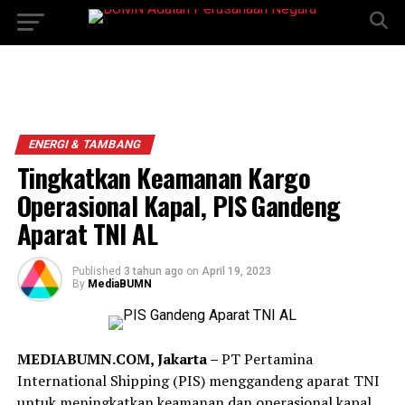
ENERGI & TAMBANG
Tingkatkan Keamanan Kargo
Operasional Kapal, PIS Gandeng
Aparat TNI AL
Published
3 tahun ago
on
April 19, 2023
By
MediaBUMN
MEDIABUMN.COM, Jakarta –
PT Pertamina
International Shipping (PIS) menggandeng aparat TNI
untuk meningkatkan keamanan dan operasional kapal,