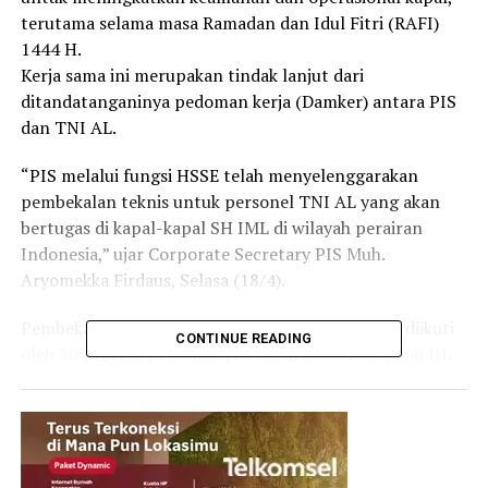
terutama selama masa Ramadan dan Idul Fitri (RAFI)
1444 H.
Kerja sama ini merupakan tindak lanjut dari
ditandatanganinya pedoman kerja (Damker) antara PIS
dan TNI AL.
“PIS melalui fungsi HSSE telah menyelenggarakan
pembekalan teknis untuk personel TNI AL yang akan
bertugas di kapal-kapal SH IML di wilayah perairan
Indonesia,” ujar Corporate Secretary PIS Muh.
Aryomekka Firdaus, Selasa (18/4).
Pembekalan berlangsung pada Jumat (14/4) dan diikuti
CONTINUE READING
oleh 30 peserta personel TNI AL di Mako Lantamal III.
Hadir dalam pembekalan antara lain; Paban VI Asops
Kasal – Kolonel Laut (P) Sirilius, dan Asops Dan
Lantamal III – Kolonel Laut (P) Agung Nugraha.
Dukungan yang akan diberikan oleh personel TNI AL