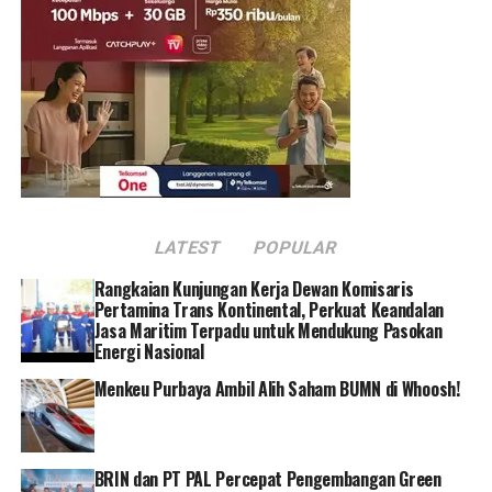
antara lain kegiatan pengamanan, pengawalan, dan
pengawasan di atas kapal guna pencegahan terjadinya
insiden fraud dan meminimalisir kerugian dalam
distribusi migas melalui jalur laut.
“Personel TNI ditempatkan di kapal PIS mulai hari ini,
mereka juga akan menjadi agen-agen HSSE di atas kapal
dengan terlibat aktif dan peduli dalam implementasi
prosedur HSSE untuk mendukung aspek keamanan dan
LATEST
POPULAR
keselamatan di atas kapal,” ujar Aryomekka.
Rangkaian Kunjungan Kerja Dewan Komisaris
Tugas – tugas personel TNI AL yang di tempatkan di
Pertamina Trans Kontinental, Perkuat Keandalan
atas kapal di antaranya adalah melaksanakan
Jasa Maritim Terpadu untuk Mendukung Pasokan
Energi Nasional
pengamanan untuk mencegah terjadinya perbuatan
ilegal (ship to ship transfer, perusakan segel, mematikan
Menkeu Purbaya Ambil Alih Saham BUMN di Whoosh!
dan/atau menutup kamera CCTV, passing line, dll),
perompakan dan mencegah orang yang tidak
berkepentingan naik ke atas kapal serta mencegah
BRIN dan PT PAL Percepat Pengembangan Green
adanya ancaman serta gangguan baik dari pihak yang