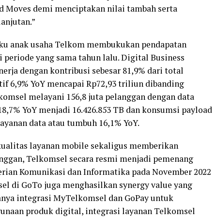
ld Moves demi menciptakan nilai tambah serta
anjutan.”
aku anak usaha Telkom membukukan pendapatan
i periode yang sama tahun lalu. Digital Business
erja dengan kontribusi sebesar 81,9% dari total
if 6,9% YoY mencapai Rp72,93 triliun dibanding
lkomsel melayani 156,8 juta pelanggan dengan data
18,7% YoY menjadi 16.426.853 TB dan konsumsi payload
ayanan data atau tumbuh 16,1% YoY.
ualitas layanan mobile sekaligus memberikan
langgan, Telkomsel secara resmi menjadi pemenang
terian Komunikasi dan Informatika pada November 2022
msel di GoTo juga menghasilkan synergy value yang
ranya integrasi MyTelkomsel dan GoPay untuk
naan produk digital, integrasi layanan Telkomsel