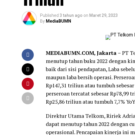
Published
3 tahun ago
on
Maret 29, 2023
By
MediaBUMN
MEDIABUMN.COM, Jakarta –
PT Te
menutup tahun buku 2022 dengan kin
baik dari sisi pendapatan, Laba sebe
maupun laba bersih operasi. Perser
Rp147,31 triliun atau tumbuh sebesa
perseroan tercatat sebesar Rp78,99 t
Rp25,86 triliun atau tumbuh 7,7% YoY
Direktur Utama Telkom, Ririek Adri
dapat menutup tahun 2022 dengan cuk
operasional. Pencapaian kinerja ini