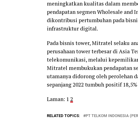
meningkatkan kualitas dalam member
pendapatan segmen Wholesale and In
dikontribusi pertumbuhan pada bisnis
infrastruktur digital.
Pada bisnis tower, Mitratel selaku 
perusahaan tower terbesar di Asia 
telekomunikasi, melalui kepemilikan 
Mitratel membukukan pendapatan seb
utamanya didorong oleh perolehan da
sepanjang 2022 tumbuh positif 18,5%
Laman:
1
2
RELATED TOPICS:
PT TELKOM INDONESIA (PE