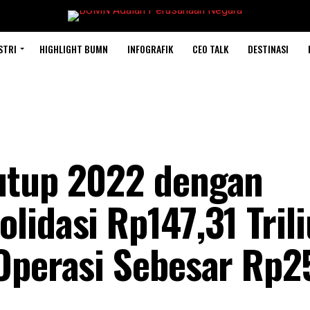
STRI
HIGHLIGHT BUMN
INFOGRAFIK
CEO TALK
DESTINASI
utup 2022 dengan
lidasi Rp147,31 Tril
Operasi Sebesar Rp2