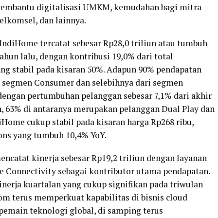
membantu digitalisasi UMKM, kemudahan bagi mitra
elkomsel, dan lainnya.
ndiHome tercatat sebesar Rp28,0 triliun atau tumbuh
ahun lalu, dengan kontribusi 19,0% dari total
ng stabil pada kisaran 50%. Adapun 90% pendapatan
n segmen Consumer dan selebihnya dari segmen
dengan pertumbuhan pelanggan sebesar 7,1% dari akhir
an, 63% di antaranya merupakan pelanggan Dual Play dan
iHome cukup stabil pada kisaran harga Rp268 ribu,
ons yang tumbuh 10,4% YoY.
ncatat kinerja sebesar Rp19,2 triliun dengan layanan
se Connectivity sebagai kontributor utama pendapatan.
erja kuartalan yang cukup signifikan pada triwulan
om terus memperkuat kapabilitas di bisnis cloud
pemain teknologi global, di samping terus