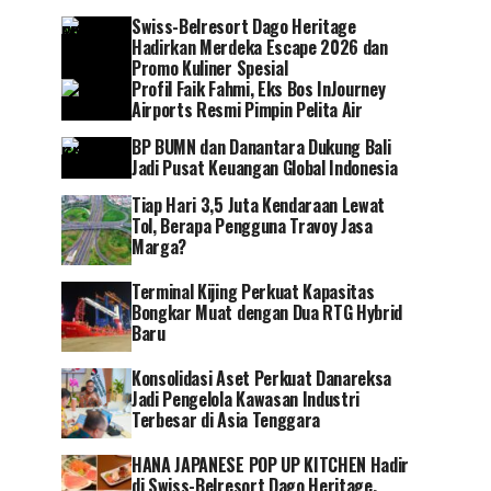
Swiss-Belresort Dago Heritage
Hadirkan Merdeka Escape 2026 dan
Promo Kuliner Spesial
Profil Faik Fahmi, Eks Bos InJourney
Airports Resmi Pimpin Pelita Air
BP BUMN dan Danantara Dukung Bali
Jadi Pusat Keuangan Global Indonesia
Tiap Hari 3,5 Juta Kendaraan Lewat
Tol, Berapa Pengguna Travoy Jasa
Marga?
Terminal Kijing Perkuat Kapasitas
Bongkar Muat dengan Dua RTG Hybrid
Baru
Konsolidasi Aset Perkuat Danareksa
Jadi Pengelola Kawasan Industri
Terbesar di Asia Tenggara
HANA JAPANESE POP UP KITCHEN Hadir
di Swiss-Belresort Dago Heritage,