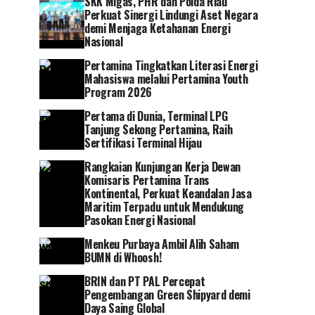
SKK Migas, PHR dan Polda Riau
Perkuat Sinergi Lindungi Aset Negara
demi Menjaga Ketahanan Energi
Nasional
Pertamina Tingkatkan Literasi Energi
Mahasiswa melalui Pertamina Youth
Program 2026
Pertama di Dunia, Terminal LPG
Tanjung Sekong Pertamina, Raih
Sertifikasi Terminal Hijau
Rangkaian Kunjungan Kerja Dewan
Komisaris Pertamina Trans
Kontinental, Perkuat Keandalan Jasa
Maritim Terpadu untuk Mendukung
Pasokan Energi Nasional
Menkeu Purbaya Ambil Alih Saham
BUMN di Whoosh!
BRIN dan PT PAL Percepat
Pengembangan Green Shipyard demi
Daya Saing Global