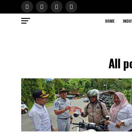
HOME
INDU
All p