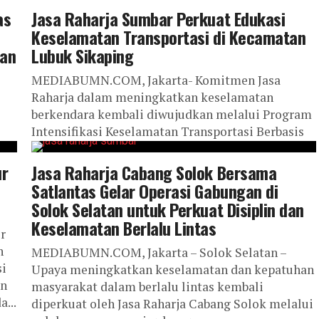
as
Jasa Raharja Sumbar Perkuat Edukasi
Keselamatan Transportasi di Kecamatan
tan
Lubuk Sikaping
MEDIABUMN.COM, Jakarta- Komitmen Jasa
Raharja dalam meningkatkan keselamatan
berkendara kembali diwujudkan melalui Program
Intensifikasi Keselamatan Transportasi Berbasis
Domisili Korban Melalui Pemberdayaan Aparatur
Kecamatan dan Desa, yang...
ur
Jasa Raharja Cabang Solok Bersama
Satlantas Gelar Operasi Gabungan di
Solok Selatan untuk Perkuat Disiplin dan
Keselamatan Berlalu Lintas
r
n
MEDIABUMN.COM, Jakarta – Solok Selatan –
si
Upaya meningkatkan keselamatan dan kepatuhan
an
masyarakat dalam berlalu lintas kembali
...
diperkuat oleh Jasa Raharja Cabang Solok melalui