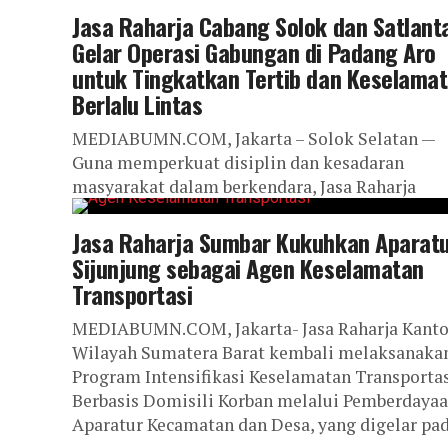
Jasa Raharja Cabang Solok dan Satlant
Gelar Operasi Gabungan di Padang Aro
untuk Tingkatkan Tertib dan Keselama
Berlalu Lintas
MEDIABUMN.COM, Jakarta – Solok Selatan —
Guna memperkuat disiplin dan kesadaran
masyarakat dalam berkendara, Jasa Raharja
Cabang Solok bersama Satlantas Polres Solok
Selatan melaksanakan Operasi Gabungan...
Jasa Raharja Sumbar Kukuhkan Aparat
Sijunjung sebagai Agen Keselamatan
Transportasi
MEDIABUMN.COM, Jakarta- Jasa Raharja Kanto
Wilayah Sumatera Barat kembali melaksanaka
Program Intensifikasi Keselamatan Transporta
Berbasis Domisili Korban melalui Pemberdaya
Aparatur Kecamatan dan Desa, yang digelar pada