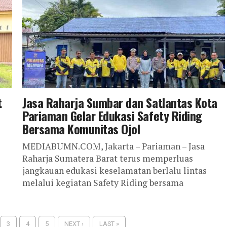
t
Jasa Raharja Sumbar dan Satlantas Kota
Pariaman Gelar Edukasi Safety Riding
Bersama Komunitas Ojol
MEDIABUMN.COM, Jakarta – Pariaman – Jasa
Raharja Sumatera Barat terus memperluas
jangkauan edukasi keselamatan berlalu lintas
melalui kegiatan Safety Riding bersama
ah
komunitas ojek online (ojol) di Kota...
3
4
5
NEXT ›
LAST »