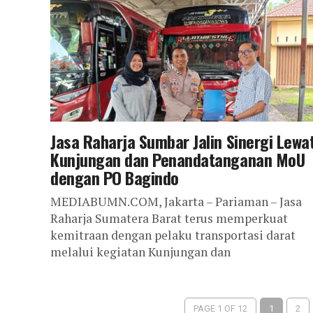
2025, di tiga...
Jasa Raharja Sumbar Jalin Sinergi Lewa
Kunjungan dan Penandatanganan MoU
dengan PO Bagindo
MEDIABUMN.COM, Jakarta – Pariaman – Jasa
Raharja Sumatera Barat terus memperkuat
kemitraan dengan pelaku transportasi darat
melalui kegiatan Kunjungan dan
Penandatanganan MoU dengan PO Bagindo, sal
satu...
PAGE 1 OF 12
1
2