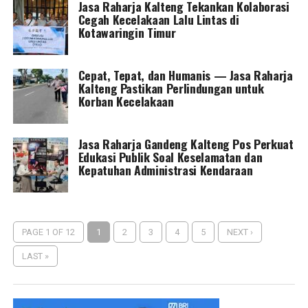
Jasa Raharja Kalteng Tekankan Kolaborasi
Cegah Kecelakaan Lalu Lintas di
Kotawaringin Timur
Cepat, Tepat, dan Humanis — Jasa Raharja
Kalteng Pastikan Perlindungan untuk
Korban Kecelakaan
Jasa Raharja Gandeng Kalteng Pos Perkuat
Edukasi Publik Soal Keselamatan dan
Kepatuhan Administrasi Kendaraan
PAGE 1 OF 12
1
2
3
4
5
NEXT ›
LAST »