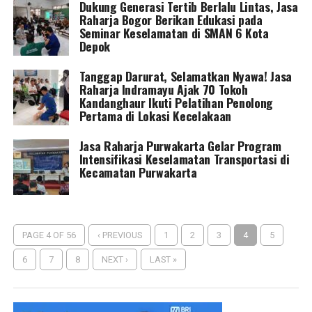
Dukung Generasi Tertib Berlalu Lintas, Jasa
Raharja Bogor Berikan Edukasi pada
Seminar Keselamatan di SMAN 6 Kota
Depok
Tanggap Darurat, Selamatkan Nyawa! Jasa
Raharja Indramayu Ajak 70 Tokoh
Kandanghaur Ikuti Pelatihan Penolong
Pertama di Lokasi Kecelakaan
Jasa Raharja Purwakarta Gelar Program
Intensifikasi Keselamatan Transportasi di
Kecamatan Purwakarta
PAGE 4 OF 56
‹ PREVIOUS
1
2
3
4
5
6
7
8
NEXT ›
LAST »