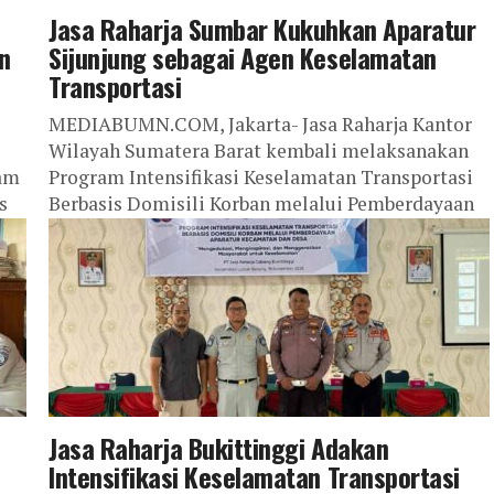
Jasa Raharja Sumbar Kukuhkan Aparatur
n
Sijunjung sebagai Agen Keselamatan
Transportasi
MEDIABUMN.COM, Jakarta- Jasa Raharja Kantor
Wilayah Sumatera Barat kembali melaksanakan
ram
Program Intensifikasi Keselamatan Transportasi
s
Berbasis Domisili Korban melalui Pemberdayaan
ur
Aparatur Kecamatan dan Desa, yang digelar pada...
Jasa Raharja Bukittinggi Adakan
Intensifikasi Keselamatan Transportasi