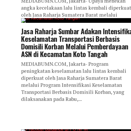
MEDIABUMN.COM, Jakarta- Upaya menekan
angka kecelakaan lalu lintas kembali diperkua
oleh Jasa Raharja Sumatera Barat melalui
Program Intensifikasi Keselamatan Transporta
Berbasis Domisili Korban, yang dilaksanakan
Jasa Raharja Sumbar Adakan Intensifik
pada...
Keselamatan Transportasi Berbasis
Domisili Korban Melalui Pemberdayaan
ASN di Kecamatan Koto Tangah
MEDIABUMN.COM, Jakarta- Program
peningkatan keselamatan lalu lintas kembali
diperkuat oleh Jasa Raharja Sumatera Barat
melalui Program Intensifikasi Keselamatan
Transportasi Berbasis Domisili Korban, yang
dilaksanakan pada Rabu,...