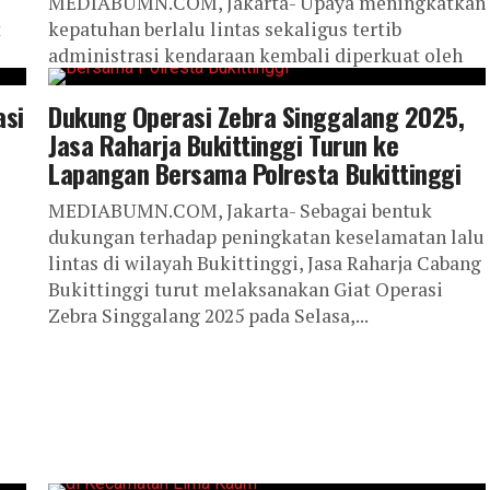
MEDIABUMN.COM, Jakarta- Upaya meningkatkan
t
kepatuhan berlalu lintas sekaligus tertib
administrasi kendaraan kembali diperkuat oleh
si
Jasa Raharja Sumatera Barat melalui pelaksanaan
Operasi Gabungan dan Sosialisasi SIGNAL serta...
asi
Dukung Operasi Zebra Singgalang 2025,
Jasa Raharja Bukittinggi Turun ke
Lapangan Bersama Polresta Bukittinggi
MEDIABUMN.COM, Jakarta- Sebagai bentuk
dukungan terhadap peningkatan keselamatan lalu
lintas di wilayah Bukittinggi, Jasa Raharja Cabang
Bukittinggi turut melaksanakan Giat Operasi
Zebra Singgalang 2025 pada Selasa,...