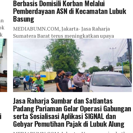
Berbasis Domisili Korban Melalui
Pemberdayaan ASN di Kecamatan Lubuk
Basung
an
ok
MEDIABUMN.COM, Jakarta- Jasa Raharja
ak
Sumatera Barat terus meningkatkan upaya
pencegahan kecelakaan lalu lintas melalui
Program Intensifikasi Keselamatan Transportasi
Berbasis Domisili Korban, yang kali ini
dilaksanakan di...
Jasa Raharja Sumbar dan Satlantas
Padang Pariaman Gelar Operasi Gabungan
i
serta Sosialisasi Aplikasi SIGNAL dan
Gebyar Pemutihan Pajak di Lubuk Alung