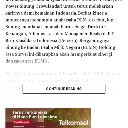
Power Sinung Triwulandari untuk terus melebarkan
karirnya demi kemajuan Indonesia. Berkat kinerja
moncernya memimpin anak usaha PLN tersebut, kini
Sinung mendapat amanah baru sebagai Direktur
Keuangan, Administrasi dan Manajemen Risiko di PT
Biro Klasifikasi Indonesia (Persero). Bergabungnya
Sinung ke Badan Usaha Milik Negara (BUMN) Holding
Jasa Survei ini diharapkan akan memperkuat sinergi
dengan antar BUMN.
Sejak bergabung dengan PLN pada Tahun 1994, Sinung
terus membuktikan diri sebagai Srikandi PLN yang
berkarakter, anggun, cerdas dan tangguh. Di tangan
CONTINUE READING
wanita kelahiran Semarang 52 tahun lalu itu, Haleyora
Power sebagai anak perusahaan PLN berhasil
menerapkan Good Corporate Governance (GCG)
menjaga pertumbuhan bisnis yang berkelanjutan,
meningkatkan nilai perusahaan, dan bertahan dalam