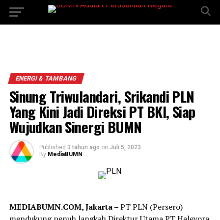
ENERGI & TAMBANG
Sinung Triwulandari, Srikandi PLN
Yang Kini Jadi Direksi PT BKI, Siap
Wujudkan Sinergi BUMN
Published
3 tahun ago
on
Juli 5, 2023
By
MediaBUMN
MEDIABUMN.COM, Jakarta –
PT PLN (Persero)
mendukung penuh langkah Direktur Utama PT Haleyora