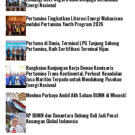
Energi Nasional
“PLN memberikan jalan untuk perempuan terus
Pertamina Tingkatkan Literasi Energi Mahasiswa
berkiprah dan mengembangkan potensinya dalam
melalui Pertamina Youth Program 2026
mencapai kinerja terbaik untuk perusahaan,” kata
Darmawan.
Pertama di Dunia, Terminal LPG Tanjung Sekong
Untuk diketahui, selain pernah menjabat Dirut Haleyora
Pertamina, Raih Sertifikasi Terminal Hijau
Power, dirinya juga pernah didapuk sebagai Direktur
Operasi PT Haleyora Power, Kepala Divisi dan
Rangkaian Kunjungan Kerja Dewan Komisaris
Pengembangan Bisnis PT Haleyora Power, Manager UP3
Pertamina Trans Kontinental, Perkuat Keandalan
Kotabumi PLN UID Lampung, serta pernah menjabat
Jasa Maritim Terpadu untuk Mendukung Pasokan
sebagai Manager UP3 Metro PLN UID Lampung.
Energi Nasional
Menkeu Purbaya Ambil Alih Saham BUMN di Whoosh!
RELATED TOPICS:
PLN
BP BUMN dan Danantara Dukung Bali Jadi Pusat
Keuangan Global Indonesia