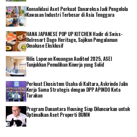
dari langkah PTBA dalam menjalankan Good Mining
Konsolidasi Aset Perkuat Danareksa Jadi Pengelola
Practice. Penggunaan teknologi digital juga
Kawasan Industri Terbesar di Asia Tenggara
meningkatkan efisiensi dan keberlangsungan usaha,”
ujar Arsal.
HANA JAPANESE POP UP KITCHEN Hadir di Swiss-
Belresort Dago Heritage, Sajikan Pengalaman
PTBA telah melakukan digitalisasi dalam operasional
Omakase Eksklusif
pertambangan. Sejak 2020, PTBA memiliki aplikasi
CISEA (Corporate Information System and Enterprise
Rilis Laporan Keuangan Audited 2025, ASEI
Application) untuk memantau aktivitas pertambangan
Tunjukkan Pemulihan Kinerja yang Solid
secara real time melalui ponsel.
Perkuat Ekosistem Usaha di Kaltara, Askrindo Jalin
Aplikasi CISEA mengintegrasikan beberapa sistem
Kerja Sama Strategis dengan DPP APINDO Kota
sekaligus, yaitu Automation & SCADA System
Tarakan
Integration, Bukit Asam Mine Dispatch Optimation
System, Automatic Train Loading Station, Slope
Program Danantara Housing Siap Diluncurkan untuk
Stability Radar (SSR), Digital Telemetri, Sistem
Optimalkan Aset Properti BUMN
Pemantauan Air Terintegrasi (SPARING), hingga
Corporate Social Responsibility (CSR). PTBA masih terus
mengembangkan aplikasi CISEA untuk merespons