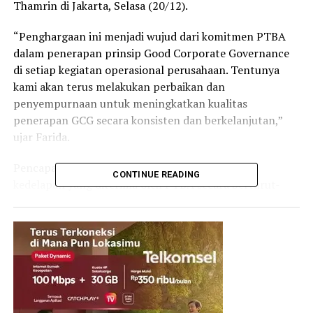
Thamrin di Jakarta, Selasa (20/12).
“Penghargaan ini menjadi wujud dari komitmen PTBA
dalam penerapan prinsip Good Corporate Governance
di setiap kegiatan operasional perusahaan. Tentunya
kami akan terus melakukan perbaikan dan
penyempurnaan untuk meningkatkan kualitas
penerapan GCG secara konsisten dan berkelanjutan,”
ujar Farida.
Pencapaian ini sekaligus menjadi penghargaan
CONTINUE READING
kedelapan yang diterima oleh PTBA secara berturut-
turut untuk predikat Indonesia Most Trusted Company
sejak tahun 2015.
Mengusung tema “Membangun Ketangguhan
Perusahaan Dalam Kerangka GCG”, penilaian CGPI pada
tahun ini berfokus pada sistem ketangguhan perusahaan
terhadap dinamika perubahan sesuai tata nilai, prinsip,