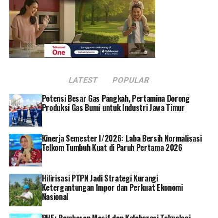
dan aturan tata kelola dalam rangka menciptakan nilai
tambah bagi para pemangku kepentingan guna
memastikan pertumbuhan yang berkelanjutan secara
etikal dan bermartabat.
Diselenggarakan oleh The Indonesian Institute for
Corporate Governance (IICG) dan majalah SWA,
LATEST
POPULAR
penilaian diikuti oleh 34 perusahaan. Setiap perusahaan
mengikuti tahapan analisis dan observasi dengan hasil
Potensi Besar Gas Pangkah, Pertamina Dorong
pemeringkatan berupa skor dan indeks yang
Produksi Gas Bumi untuk Industri Jawa Timur
dikelompokkan ke dalam tiga kategori tingkat
kepercayaan, yaitu sangat terpercaya (85-100),
Kinerja Semester I/2026: Laba Bersih Normalisasi
terpercaya (70-84), dan cukup terpercaya (55-69).
Telkom Tumbuh Kuat di Paruh Pertama 2026
*Dua Penghargaan Diboyong PTBA dari Ajang Top
Digital 2022
Hilirisasi PTPN Jadi Strategi Kurangi
Ketergantungan Impor dan Perkuat Ekonomi
Di penghujung 2022 ini, PTBA juga berhasil memperoleh
Nasional
penghargaan dari ajang Top Digital 2022, yaitu Top
PHE: Pemboran Masif dan Kolaborasi Teknologi