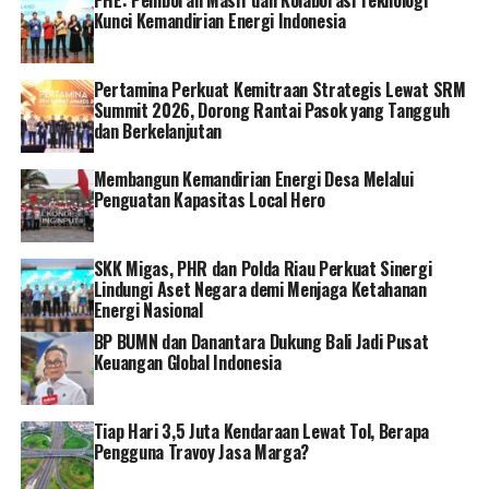
Digital Implementation Level Stars 5. Selain itu,
Kunci Kemandirian Energi Indonesia
Direktur Utama PTBA Arsal Ismail juga meraih
penghargaan Top Leader on Digital Implementation
2022 pada acara Top Digital 2022 yang digelar oleh It
Pertamina Perkuat Kemitraan Strategis Lewat SRM
Works di Hotel Raffles Jakarta, Kamis (14/12).
Summit 2026, Dorong Rantai Pasok yang Tangguh
dan Berkelanjutan
Top Digital Awards merupakan kegiatan pembelajaran
Membangun Kemandirian Energi Desa Melalui
dan penghargaan tertinggi di bidang teknologi digital
Penguatan Kapasitas Local Hero
(IT dan telekomunikasi) terbesar di Indonesia. PTBA
dinilai berhasil dalam implementasi dan pemanfaatan
teknologi digital.
SKK Migas, PHR dan Polda Riau Perkuat Sinergi
Lindungi Aset Negara demi Menjaga Ketahanan
Direktur Utama PTBA Arsal Ismail mengatakan,
Energi Nasional
pihaknya merasa bangga dan berterima kasih atas
BP BUMN dan Danantara Dukung Bali Jadi Pusat
penghargaan yang diberikan kepada PTBA. Ke depan,
Keuangan Global Indonesia
PTBA akan terus mendorong digitalisasi agar kinerja
korporasi semakin cemerlang.
Tiap Hari 3,5 Juta Kendaraan Lewat Tol, Berapa
Pengguna Travoy Jasa Marga?
“Prestasi yang diraih ini memotivasi kami untuk terus
melakukan transformasi digital, yang merupakan bagian