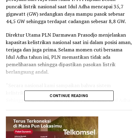
puncak listrik nasional saat Idul Adha mencapai 35,7
gigawatt (GW) sedangkan daya mampu pasok sebesar
44,5 GW sehingga terdapat cadangan sebesar 8,8 GW.
Direktur Utama PLN Darmawan Prasodjo menjelaskan
kapasitas kelistrikan nasional saat ini dalam posisi aman,
terjaga dan juga prima. Selama momen cuti bersama
Idul Adha tahun ini, PLN memastikan tidak ada
pemeliharaan sehingga dipastikan pasokan listrik
berlangsung andal.
“Secara nasional kami sampaikan bahwa sistem
kelistrikan dalam kondisi yang terjaga dan aman.
CONTINUE READING
Sehingga masyarakat bisa nyaman merayakan Idul Adha
dan berkumpul bersama keluarga,” ujar Darmawan.
Pasokan listrik yang andal dan aman didukung oleh
pasokan energi primer yang terjamin. Secara end to end
pasokan energi primer saat ini di atas angka aman pada