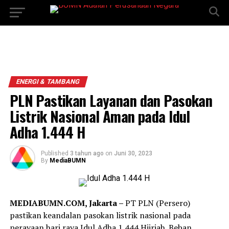
ENERGI & TAMBANG
PLN Pastikan Layanan dan Pasokan
Listrik Nasional Aman pada Idul
Adha 1.444 H
Published
3 tahun ago
on
Juni 30, 2023
By
MediaBUMN
MEDIABUMN.COM, Jakarta –
PT PLN (Persero)
pastikan keandalan pasokan listrik nasional pada
perayaan hari raya Idul Adha 1.444 Hijriah. Beban