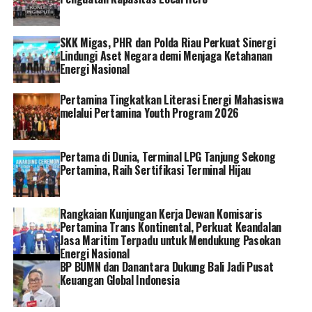
agar masyarakat nyaman dalam menjalankan aktivitas
pada libur Idul Adha 1.444 H,” jelas Darmawan.
SKK Migas, PHR dan Polda Riau Perkuat Sinergi
Lindungi Aset Negara demi Menjaga Ketahanan
PLN juga menerjunkan 82 Ribu personilnya untuk
Energi Nasional
bersiaga 24 jam menjaga keandalan pasokan listrik di
seluruh Indonesia. Para personel dibekali dengan
Pertamina Tingkatkan Literasi Energi Mahasiswa
peralatan dan armada pendukung, berupa 1.500 unit
melalui Pertamina Youth Program 2026
genset, 560 unit UPS (Uninterruptible Power Supply),
925 UGB (Unit Gardu Bergerak), 16 trafo mobile, 260
Pertama di Dunia, Terminal LPG Tanjung Sekong
crane, 3.300 mobil, 3.400 motor, dan peralatan lainnya.
Pertamina, Raih Sertifikasi Terminal Hijau
PLN juga hadir di setiap titik kegiatan prioritas
masyarakat, seperti tempat ibadah, pelabuhan, bandara,
Rangkaian Kunjungan Kerja Dewan Komisaris
stasiun, terminal, rumah sakit, dan titik vital lainnya.
Pertamina Trans Kontinental, Perkuat Keandalan
Jasa Maritim Terpadu untuk Mendukung Pasokan
“Saat ini kami sudah bertransformasi, sekarang
Energi Nasional
BP BUMN dan Danantara Dukung Bali Jadi Pusat
semuanya sudah terdigitalisasi dan terkontrol secara
Keuangan Global Indonesia
real time. Kalau dulu ada laporan gangguan mungkin
butuh waktu lama, sekarang jika ada laporan gangguan,