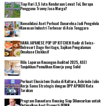
maka tim PLN akan langsung bergerak dalam hitungan
Tiap Hari 3,5 Juta Kendaraan Lewat Tol, Berapa
menit,” lanjut Darmawan.
Pengguna Travoy Jasa Marga?
Dirinya menegaskan, masyarakat tak perlu khawatir
Konsolidasi Aset Perkuat Danareksa Jadi Pengelola
dengan layanan listrik atau gangguan selama Idul Adha
Kawasan Industri Terbesar di Asia Tenggara
ini, dan juga seterusnya. Masyarakat bisa langsung
mengakses PLN Mobile jika membutuhkan layanan PLN.
HANA JAPANESE POP UP KITCHEN Hadir di Swiss-
“Bagi masyarakat yang melakukan perjalanan mudik
Belresort Dago Heritage, Sajikan Pengalaman
menggunakan motor/mobil listrik (molis) juga jangan
Omakase Eksklusif
khawatir, PLN menyediakan 616 unit Stasiun Pengisian
Rilis Laporan Keuangan Audited 2025, ASEI
Kendaraan Listrik Umum (SPKLU) di 284 lokasi yang
Tunjukkan Pemulihan Kinerja yang Solid
tersebar di seluruh Indonesia,” tambah Darmawan.
PLN juga memberi kemudahan bagi para pemudik untuk
Perkuat Ekosistem Usaha di Kaltara, Askrindo Jalin
mencari lokasi Stasiun Pengisian Kendaraan Listrik
Kerja Sama Strategis dengan DPP APINDO Kota
Umum (SPKLU). Melalui aplikasi PLN Mobile, para
Tarakan
pengguna kendaraan listrik dapat dengan mudah
Program Danantara Housing Siap Diluncurkan untuk
menemukan lokasi SPKLU berada.
Optimalkan Aset Properti BUMN