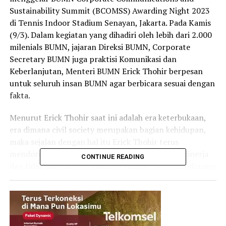
Sustainability Summit (BCOMSS) Awarding Night 2023
di Tennis Indoor Stadium Senayan, Jakarta. Pada Kamis
(9/3). Dalam kegiatan yang dihadiri oleh lebih dari 2.000
milenials BUMN, jajaran Direksi BUMN, Corporate
Secretary BUMN juga praktisi Komunikasi dan
Keberlanjutan, Menteri BUMN Erick Thohir berpesan
untuk seluruh insan BUMN agar berbicara sesuai dengan
fakta.
Menurut Erick Thohir saat ini adalah era keterbukaan,
era dimana civil society merupakan bagian kehidupan,
maka sejalan dengan hal itu Erick Thohir terus
mendorong semua BUMN untuk memberitakan kinerja
CONTINUE READING
dan tidak ada hal yang ditutup-tutupi. “Saya mendorong
untuk kita harus berani bicara fakta, bukan menutup
fakta. Kinerja ataupun kebijakan yang sudah bagus perlu
kita sampaikan karena itu adalah solusi”, ujar Erick.
Ajang BCOMSS 2023 mengusung tema Membawa