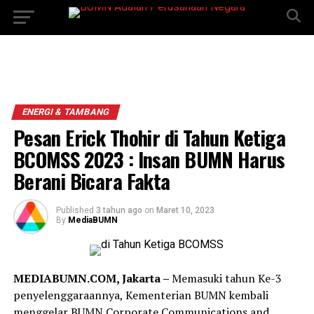
ENERGI & TAMBANG
Pesan Erick Thohir di Tahun Ketiga
BCOMSS 2023 : Insan BUMN Harus
Berani Bicara Fakta
Published
3 tahun ago
on
Maret 10, 2023
By
MediaBUMN
MEDIABUMN.COM, Jakarta –
Memasuki tahun Ke-3
penyelenggaraannya, Kementerian BUMN kembali
menggelar BUMN Corporate Communications and