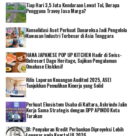
Tiap Hari 3,5 Juta Kendaraan Lewat Tol, Berapa
2023 ini bersifat independen dan transparan. “Kita
Pengguna Travoy Jasa Marga?
sebagai tim dewan juri bahkan tidak melihat dari sisi
BUMN nya melainkan program dan pemaparan dari
submission nya sehingga kami menjamin bahwa
Konsolidasi Aset Perkuat Danareksa Jadi Pengelola
Kawasan Industri Terbesar di Asia Tenggara
penilaian ini benar-benar objektif”, jelasnya.
Selain corporate communication yang menjadi pokok
HANA JAPANESE POP UP KITCHEN Hadir di Swiss-
bahasan dalam kegiatan BCOMSS Awarding Night 2023,
Belresort Dago Heritage, Sajikan Pengalaman
Corporate Social Responsibility (CSR) atau biasa kita
Omakase Eksklusif
sebut Tanggung Jawab Sosial dan Lingkungan (TJSL)
juga menjadi pokok bahasan. Menurut Erick Thohir TJSL
Rilis Laporan Keuangan Audited 2025, ASEI
Tunjukkan Pemulihan Kinerja yang Solid
yang disalurkan BUMN harus memiliki sifat sustainability
agar manfaat yang dirasakan masyarakat bisa terus
berlanjut, “Dalam acara BCOMSS 2023 ini saya juga
Perkuat Ekosistem Usaha di Kaltara, Askrindo Jalin
men-challenge dalam hal sustainability, agar program
Kerja Sama Strategis dengan DPP APINDO Kota
yang berkelanjutan bisa diterima di masyarakat dan juga
Tarakan
menjadi solusi untuk masyarakat dan juga untuk BUMN”,
pungkas Erick.
BI: Penyaluran Kredit Perbankan Diproyeksi Lebih
Longgar pada Kuartal III 2026