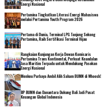
Energi Nasional
memiliki peranan penting dalam komunikasi publik
terhadap pemberitaan BUMN. “Karyawan BUMN juga
Pertamina Tingkatkan Literasi Energi Mahasiswa
harus ikut berpartisipasi aktif menyuarakan berita,
melalui Pertamina Youth Program 2026
kebijakan ataupun kinerja dari BUMN sehingga bisa
membangun kebanggaan atas perusahaan tempat
karyawan bernaung”, jelas Erick.
Pertama di Dunia, Terminal LPG Tanjung Sekong
Pertamina, Raih Sertifikasi Terminal Hijau
Pada malam BCOMSS Awarding Night 2023 diumumkan
pemenang untuk beberapa kategori yang terbagi atas
Rangkaian Kunjungan Kerja Dewan Komisaris
dua bidang, yaitu dalam bidang communication dan juga
Pertamina Trans Kontinental, Perkuat Keandalan
dalam bidang sustainability yang mana penilaian untuk
Jasa Maritim Terpadu untuk Mendukung Pasokan
Energi Nasional
setiap kategori dilakukan oleh tim juri yang sudah
mumpuni dalam bidangnya, ada Maudy Ayunda dan
Menkeu Purbaya Ambil Alih Saham BUMN di Whoosh!
Reisa Brotoasmoro untuk juri bidang communications.
Sedangkan untuk bidang sustainability ada Andy F. Noya
dan Juniati Gunawan yang duduk sebagai tim juri.
BP BUMN dan Danantara Dukung Bali Jadi Pusat
Keuangan Global Indonesia
Dalam kesempatan itu Maudy selaku tim dewan juri
menyampaikan bahwa penilaian perlombaan BCOMSS