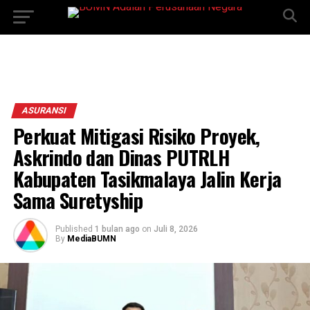
ASURANSI
Perkuat Mitigasi Risiko Proyek,
Askrindo dan Dinas PUTRLH
Kabupaten Tasikmalaya Jalin Kerja
Sama Suretyship
Published
1 bulan ago
on
Juli 8, 2026
By
MediaBUMN