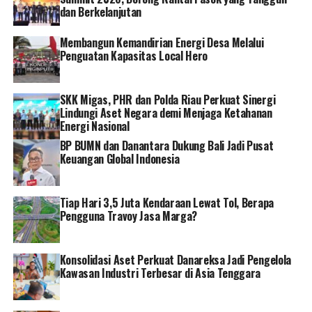
konstruksi. Dengan tata kelola risiko yang lebih baik,
dan Berkelanjutan
kami optimis pembangunan infrastruktur serta
pengelolaan kawasan permukiman dan lingkungan
Membangun Kemandirian Energi Desa Melalui
hidup di Kabupaten Tasikmalaya dapat terwujud lebih
Penguatan Kapasitas Local Hero
optimal, aman, dan berdaya saing,” ungkapnya.
SKK Migas, PHR dan Polda Riau Perkuat Sinergi
Melalui ruang diskusi ini, kedua belah pihak optimis
Lindungi Aset Negara demi Menjaga Ketahanan
bahwa pelaksanaan program di lapangan dapat segera
Energi Nasional
direalisasikan secara transparan, profesional, dan
BP BUMN dan Danantara Dukung Bali Jadi Pusat
akuntabel demi kemajuan infrastruktur dan lingkungan
Keuangan Global Indonesia
hidup di wilayah Kabupaten Tasikmalaya dan
kedepannya diharapkan terbuka peluang Kerjasama
lainnya diwilayah Tasikmalaya. []
Tiap Hari 3,5 Juta Kendaraan Lewat Tol, Berapa
Pengguna Travoy Jasa Marga?
RELATED TOPICS:
ASKRINDO
ASURANSI
BUMN
DANANTARA
IFG
Konsolidasi Aset Perkuat Danareksa Jadi Pengelola
Kawasan Industri Terbesar di Asia Tenggara