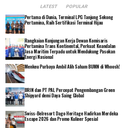
dengan berdonor darah kita juga ber amal dengan
LATEST
POPULAR
mendonorkan darah kita untuk mereka yang
membutuhkan sehingga dapat menyelamatkan jiwa.
Pertama di Dunia, Terminal LPG Tanjung Sekong
Pertamina, Raih Sertifikasi Terminal Hijau
Dan terakhir sebagai penutup rangkaian kegiatan
liburan sekolah pada tanggal 27 Juli 2024, Aston Inn
Rangkaian Kunjungan Kerja Dewan Komisaris
Pandanaran Semarang mengadakan Kid’s Coloring
Pertamina Trans Kontinental, Perkuat Keandalan
Competition. Bekerja sama dengan Faber Castle, acara
Jasa Maritim Terpadu untuk Mendukung Pasokan
Energi Nasional
ini diadakan di ruang asher mulai pukul 10:00 – 12:00.
Dalam kompetisi mewarnai tersebut kami membagi dua
Menkeu Purbaya Ambil Alih Saham BUMN di Whoosh!
kategori yaitu Kategori TK usia 4-7 tahun dan SD usia 8-
12 tahun. Tepat pukul 10:00 acara dimulai dengan
sambutan dari management diwakili oleh Bapak Oni
BRIN dan PT PAL Percepat Pengembangan Green
Almuchlisun Putra Restauran & Banquet Manager,
Shipyard demi Daya Saing Global
kemudian sebelum lomba dimulai anak anak di hibur
dengan pertunjukan sulap. Pertunjukan sulap ini untuk
mencairkan suasana agar para peserta lomba tidak
Swiss-Belresort Dago Heritage Hadirkan Merdeka
tegang mengikuti perlombaan mewarnai. Para peserta
Escape 2026 dan Promo Kuliner Spesial
yang sudah mendaftar lomba mewarnai anak