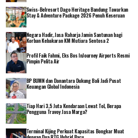
mendapatkan lunch box dan sertifikat serta bagi
Swiss-Belresort Dago Heritage Bandung Tawarkan
pemenang kedua kategori ada hadiah piala, voucher
Stay & Adventure Package 2026 Penuh Keseruan
kamar khusus untuk pemeang pertama baik untuk kedua
kategori, voucher 50,000 untuk roti dan voucher free
upgrade room untuk pemenang 2 dan 3.
Negara Hadir, Jasa Raharja Jamin Santunan bagi
Korban Kebakaran KM Mutiara Sentosa 2
“Kami bangga dapat mengadakan serangkaian kegiatan
selama liburan sekolah tahun ini dengan menghadirkan
Profil Faik Fahmi, Eks Bos InJourney Airports Resmi
Pimpin Pelita Air
kegiatan yang memadukan antara edukasi dan hiburan
dengan Kid’s Table Maner, kemudian kegiatan sosial
dengan donor darah dan di tutup dengan lomba
BP BUMN dan Danantara Dukung Bali Jadi Pusat
mewarnai yang bermanfaat untuk melatih kesabaran,
Keuangan Global Indonesia
meningkatkan konsentrasi, fisik motorik dan
meningkatkan kreativitas anak. Selain itu kegiatan kids
Tiap Hari 3,5 Juta Kendaraan Lewat Tol, Berapa
coloring ini sebagai bagian dalam rangka memperingati
Pengguna Travoy Jasa Marga?
hari Anak Nasional yang jatuh pada tanggal 23 Juli”
Ungkap Ibnoe Ichwan Chambali General Manager Aston
Inn Pandanaran Semarang.[]
Terminal Kijing Perkuat Kapasitas Bongkar Muat
dengan Dua RTG Hybrid Baru