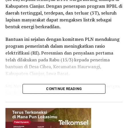
Kabupaten Cianjur. Dengan penerapan program BPBL di
daerah tertinggal, terdepan, dan terluar (3T), seluruh
lapisan masyarakat dapat mengakses listrik sebagai
bentuk energi berkeadilan.
Bantuan ini sejalan dengan komitmen PLN mendukung
program pemerintah dalam meningkatkan rasio
elektrifikasi (RE). Peresmian dan penyalaan pertama
telah dilakukan pada Rabu (15/3) kepada penerima
bantuan di Desa Cihea, Kecamatan Haurwangi,
Kabupaten Cianjur, Jawa Barat.
Siti Nurjanah, salah satu penerima bantuan sambungan
CONTINUE READING
listrik dari Desa Cihea mengucapkan syukur atas
bantuan listrik yang diterima. Siti mengatakan sebelum
mendapat bantuan ini, dirinya menyalur listrik dari
rumah orang tua.
“Dengan bantuan ini, saya jadi punya meter sendiri.