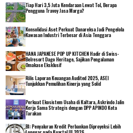
Tiap Hari 3,5 Juta Kendaraan Lewat Tol, Berapa
Direktur Utama PT PLN Persero, Darmawan Prasodjo
Pengguna Travoy Jasa Marga?
menyatakan PLN akan terus mendukung upaya
pemerintah untuk meningkatkan rasio elektrifikasi (RE)
Konsolidasi Aset Perkuat Danareksa Jadi Pengelola
agar seluruh masyarakat dapat mengakses listrik
Kawasan Industri Terbesar di Asia Tenggara
sehingga bisa membantu mendorong roda
perekonomian.
HANA JAPANESE POP UP KITCHEN Hadir di Swiss-
“Ini adalah bentuk upaya dukungan PLN terhadap
Belresort Dago Heritage, Sajikan Pengalaman
program yang dirancang oleh Pemerintah, di mana
Omakase Eksklusif
semua masyarakat dapat merasakan dan mengakses
Rilis Laporan Keuangan Audited 2025, ASEI
listrik dan semoga dengan adanya listrik ini, dapat
Tunjukkan Pemulihan Kinerja yang Solid
meningkatkan taraf hidup masyarakat dan
menggerakkan roda perekonomian,” kata Darmawan.
Perkuat Ekosistem Usaha di Kaltara, Askrindo Jalin
Darmawan menambahkan bahwa listrik adalah
Kerja Sama Strategis dengan DPP APINDO Kota
kebutuhan pokok masyarakat, sejalan dengan sila ke-5
Tarakan
Pancasila setiap warga negara berhak atas listrik.
BI: Penyaluran Kredit Perbankan Diproyeksi Lebih
Longgar pada Kuartal III 2026