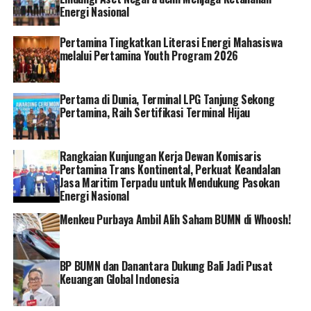
Energi Nasional
“Salah satu upaya Pemerintah meningkatkan rasio
elektrifikasi dan memberikan akses listrik kepada
Pertamina Tingkatkan Literasi Energi Mahasiswa
melalui Pertamina Youth Program 2026
masyarakat adalah melalui program BPBL. Kementerian
ESDM berharap kerjasama yang baik antara Komisi VII,
pemerintah kabupaten Cianjur dan PLN dapat terus
Pertama di Dunia, Terminal LPG Tanjung Sekong
terjalin,” ujar Dwinugroho.
Pertamina, Raih Sertifikasi Terminal Hijau
Sementara itu, Budhi Rahayu Toyib selaku Asisten
Perekonomian dan Pembangunan Setda Kabupaten
Rangkaian Kunjungan Kerja Dewan Komisaris
Pertamina Trans Kontinental, Perkuat Keandalan
Cianjur mengatakan bahwa bantuan pasang baru listrik
Jasa Maritim Terpadu untuk Mendukung Pasokan
ini juga sejalan dengan program Pemda Cianjur yang
Energi Nasional
salah satunya adalah menerangi desa yang belum
Menkeu Purbaya Ambil Alih Saham BUMN di Whoosh!
berlistrik.
“Program ini sejalan dengan program Cianjur Caang
BP BUMN dan Danantara Dukung Bali Jadi Pusat
(Cianjur Terang). Kepada PLN, kami juga sampaikan
Keuangan Global Indonesia
terima kasih atas kesigapan pemulihan kelistrikan akibat
bencana gempa,” ucap Budhi.