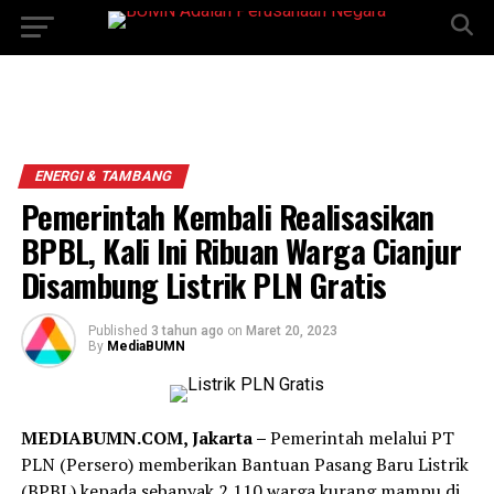
ENERGI & TAMBANG
Pemerintah Kembali Realisasikan
BPBL, Kali Ini Ribuan Warga Cianjur
Disambung Listrik PLN Gratis
Published
3 tahun ago
on
Maret 20, 2023
By
MediaBUMN
MEDIABUMN.COM, Jakarta –
Pemerintah melalui PT
PLN (Persero) memberikan Bantuan Pasang Baru Listrik
(BPBL) kepada sebanyak 2.110 warga kurang mampu di