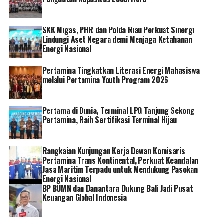
hadiah dapat dilakukan di jaringan kantor yang
melakukan transaksi Western Union setelah periode
SKK Migas, PHR dan Polda Riau Perkuat Sinergi
program.
Lindungi Aset Negara demi Menjaga Ketahanan
Energi Nasional
Disampaikan Widi, dengan diluncurkannya program
Remittance Reward
Western Union, bank
bjb
berharap
Pertamina Tingkatkan Literasi Energi Mahasiswa
dapat memberikan apresiasi kepada nasabahnya atas
melalui Pertamina Youth Program 2026
kepercayaan dan penggunaan layanan Western Union,
serta mendorong lebih banyak lagi transaksi remittance
Pertama di Dunia, Terminal LPG Tanjung Sekong
melalui jaringan bank
bjb
.
Pertamina, Raih Sertifikasi Terminal Hijau
“Dengan program
Remittance Reward
Western Union,
bank
bjb
berharap dapat mendorong aktivitas transaksi
Rangkaian Kunjungan Kerja Dewan Komisaris
remittance
serta memberikan apresiasi kepada nasabah
Pertamina Trans Kontinental, Perkuat Keandalan
yang aktif bertransaksi melalui bank
bjb,”
ucap Widi. []
Jasa Maritim Terpadu untuk Mendukung Pasokan
Energi Nasional
BP BUMN dan Danantara Dukung Bali Jadi Pusat
RELATED TOPICS:
BANK BJB
Keuangan Global Indonesia