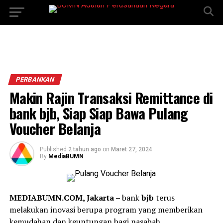
PERBANKAN
Makin Rajin Transaksi Remittance di
bank bjb, Siap Siap Bawa Pulang
Voucher Belanja
Published
2 tahun ago
on
Maret 27, 2024
By
MediaBUMN
MEDIABUMN.COM, Jakarta –
bank
bjb
terus
melakukan inovasi berupa program yang memberikan
kemudahan dan keuntungan bagi nasabah.