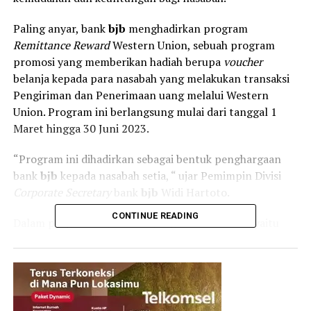
Paling anyar, bank
bjb
menghadirkan program
Remittance Reward
Western Union, sebuah program
promosi yang memberikan hadiah berupa
voucher
belanja kepada para nasabah yang melakukan transaksi
Pengiriman dan Penerimaan uang melalui Western
Union. Program ini berlangsung mulai dari tanggal 1
Maret hingga 30 Juni 2023.
“Program ini dihadirkan sebagai bentuk penghargaan
bank
bjb
kepada nasabah setia, “ ujar Pemimpin Divisi
Corporate Secretary
bank
bjb
Widi Hartoto.
CONTINUE READING
Dalam program ini, produk yang diikutsertakan yaitu
layanan Western Union, yang memungkinkan nasabah
untuk mengirim dan menerima uang dengan mudah dan
cepat. Adapun peserta program mencakup nasabah
perorangan serta
walk-in customer
di seluruh jaringan
kantor bank
bjb
.