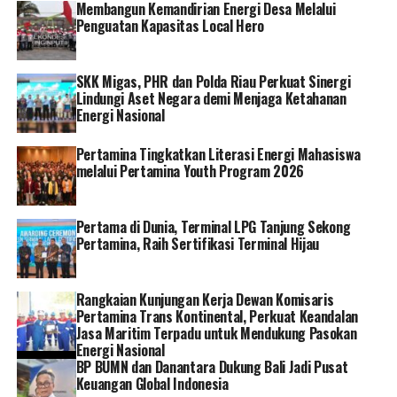
solusi monitoring jaringan Netmonk Prime adalah
Membangun Kemandirian Energi Desa Melalui
Universitas Hasanuddin (Unhas), Makassar. Sebelum
Penguatan Kapasitas Local Hero
menggunakan Netmonk Prime, sistem operasi jaringan
Unhas menghadapi tantangan dalam pemantauan jalur
SKK Migas, PHR dan Polda Riau Perkuat Sinergi
internet dan bandwidth. Saat terjadi kendala jaringan,
Lindungi Aset Negara demi Menjaga Ketahanan
Unhas kerap mendapatkan keluhan dari end user karena
Energi Nasional
penanganannya yang cenderung tidak cepat.
Pertamina Tingkatkan Literasi Energi Mahasiswa
Berkat Netmonk Prime, Unhas kini lebih cepat tanggap
melalui Pertamina Youth Program 2026
merespon kendala jaringan, bahkan mampu
mengantisipasi potensi kendala yang mungkin terjadi
Pertama di Dunia, Terminal LPG Tanjung Sekong
pada jaringan. Keputusan yang diambil juga lebih tepat
Pertamina, Raih Sertifikasi Terminal Hijau
sasaran lewat fitur predictive analytic yang tersedia di
Netmonk Prime.
Rangkaian Kunjungan Kerja Dewan Komisaris
Lebih lanjut, keseluruhan informasi tersebut dapat
Pertamina Trans Kontinental, Perkuat Keandalan
Jasa Maritim Terpadu untuk Mendukung Pasokan
diakses secara real time. Melalui fitur dashboard
Energi Nasional
monitoring jaringan yang disediakan oleh Netmonk
BP BUMN dan Danantara Dukung Bali Jadi Pusat
Prime, Unhas dapat mendeteksi lebih dini kendala pada
Keuangan Global Indonesia