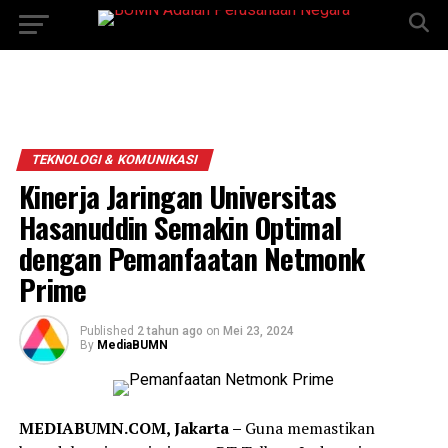
TEKNOLOGI & KOMUNIKASI
Kinerja Jaringan Universitas
Hasanuddin Semakin Optimal
dengan Pemanfaatan Netmonk
Prime
Published
2 tahun ago
on
Mei 23, 2024
By
MediaBUMN
MEDIABUMN.COM, Jakarta –
Guna memastikan