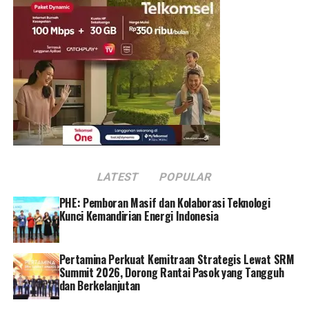
Di sektor pendidikan, seperti di lingkungan universitas,
penggunaan monitoring jaringan Netmonk Prime
memiliki beberapa manfaat yang signifikan, antara lain
mendeteksi gangguan jaringan, optimasi kinerja
jaringan, dan meningkatkan ketersediaan layanan.
Netmonk Prime dapat dimanfaatkan untuk memantau
penggunaan bandwidth secara individual dan
mengidentifikasi end user yang menggunakan
bandwidth secara berlebihan.
LATEST
POPULAR
Permasalahan umum yang dialami universitas adalah
harus membagi bandwidth internet yang terbatas
PHE: Pemboran Masif dan Kolaborasi Teknologi
kepada ribuan pengguna. Ketika muncul masalah pada
Kunci Kemandirian Energi Indonesia
jaringannya, pihak universitas kerap kesulitan
melakukan pendeteksian dan mengambil keputusan
Pertamina Perkuat Kemitraan Strategis Lewat SRM
untuk menyelesaikan masalah tersebut.
Summit 2026, Dorong Rantai Pasok yang Tangguh
dan Berkelanjutan
Salah satu pengguna yang telah merasakan manfaat dari