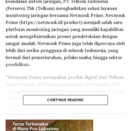
keandalan sistem jaringan, PT Telkom Indonesia
(Persero) Tbk (Telkom) menghadirkan solusi layanan
monitoring jaringan bernama Netmonk Prime. Netmonk
Prime (https://netmonk.id/product) menjadi salah satu
platform monitoring jaringan yang memiliki kapabilitas
untuk mengefisiensikan proses pendeteksian dengan
sangat mudah. Netmonk Prime juga telah dipercaya oleh
lebih dari seribu pengguna di seluruh Indonesia, yang
berasal dari pemerintahan, pelaku usaha, hingga sektor
pendidikan.
“Netmonk Prime merupakan produk digital dari Telkom
yang bergerak di bidang pemantauan infrastruktur IT,
termasuk jaringan, web/API, dan server. Netmonk Prime
memberikan solusi yang lebih powerful dan mudah
CONTINUE READING
digunakan,” ucap EVP Digital Business Telkom, Komang
Budi Aryasa.