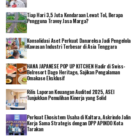
jaringan sesuai titik permasalahan sehingga mitigasi
yang dilakukan tepat sasaran.
Tiap Hari 3,5 Juta Kendaraan Lewat Tol, Berapa
Pengguna Travoy Jasa Marga?
“Banyak kendala yang kami hadapi sebelum mengenal
Netmonk Prime. Kami cukup kesulitan dalam
memonitoring jalur internet dan bandwidth. Setelah
Konsolidasi Aset Perkuat Danareksa Jadi Pengelola
menggunakan Netmonk Prime, kami sekarang lebih
Kawasan Industri Terbesar di Asia Tenggara
cepat tanggap menangani kendala jaringan sehingga
meminimalisir keluhan dari end user,” ujar Sistem
HANA JAPANESE POP UP KITCHEN Hadir di Swiss-
Administrator Unhas, Ardi.
Belresort Dago Heritage, Sajikan Pengalaman
Omakase Eksklusif
Melalui pemantauan kinerja jaringan secara terus-
menerus, Netmonk Prime dapat memastikan
Rilis Laporan Keuangan Audited 2025, ASEI
ketersediaan layanan yang optimal dan berkontribusi
Tunjukkan Pemulihan Kinerja yang Solid
pada kepuasan pengguna serta produktivitas
penggunanya. Netmonk Prime yang merupakan aplikasi
Perkuat Ekosistem Usaha di Kaltara, Askrindo Jalin
monitoring jaringan juga memberikan visibilitas yang
Kerja Sama Strategis dengan DPP APINDO Kota
efisien terhadap kinerja jaringan sehingga
Tarakan
memungkinkan penggunanya membuat keputusan