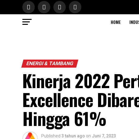
HOME
INDU
ENERGI & TAMBANG
Kinerja 2022 Per
Excellence Diba
Hingga 61%
Published
3 tahun ago
on
Juni 7, 2023