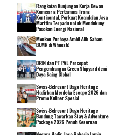
Rangkaian Kunjungan Kerja Dewan
Komisaris Pertamina Trans
Kontinental, Perkuat Keandalan Jasa
Maritim Terpadu untuk Mendukung
Pasokan Energi Nasional
Menkeu Purbaya Ambil Alih Saham
BUMN di Whoosh!
BRIN dan PT PAL Percepat
Pengembangan Green Shipyard demi
Daya Saing Global
Swiss-Belresort Dago Heritage
Hadirkan Merdeka Escape 2026 dan
Promo Kuliner Spesial
Swiss-Belresort Dago Heritage
Bandung Tawarkan Stay & Adventure
Package 2026 Penuh Keseruan
Negara Hadir, Jasa Raharja Jamin