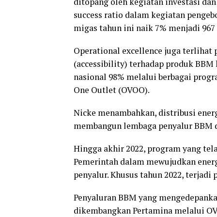
ditopang oleh kegiatan investasi da
success ratio dalam kegiatan pengeb
migas tahun ini naik 7% menjadi 96
Operational excellence juga terlihat p
(accessibility) terhadap produk BB
nasional 98% melalui berbagai progr
One Outlet (OVOO).
Nicke menambahkan, distribusi ener
membangun lembaga penyalur BBM di w
Hingga akhir 2022, program yang te
Pemerintah dalam mewujudkan energi 
penyalur. Khusus tahun 2022, terjad
Penyaluran BBM yang mengedepankan 
dikembangkan Pertamina melalui O