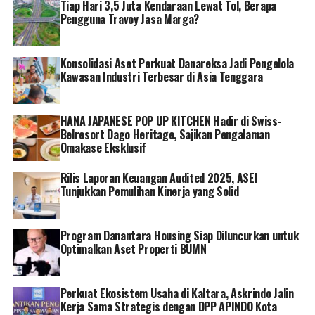
Tiap Hari 3,5 Juta Kendaraan Lewat Tol, Berapa
Luhu. Dirinya berharap kehadiran listrik membuat
Pengguna Travoy Jasa Marga?
masyarakat bisa menjalankan ibadah puasa dengan
lancar.
Konsolidasi Aset Perkuat Danareksa Jadi Pengelola
“Dengan diresmikannya listrik 24 jam hari ini sebagai
Kawasan Industri Terbesar di Asia Tenggara
kado menyambut bulan suci Ramadan. Mudah-mudahan
dengan listrik menyala 24 jam ini masyarakat juga bisa
HANA JAPANESE POP UP KITCHEN Hadir di Swiss-
menjalankan ibadah puasa dengan lancar,” ucap
Belresort Dago Heritage, Sajikan Pengalaman
Tuhuloula.
Omakase Eksklusif
Tuhuloula menyampaikan terima kasih kepada pihak-
Rilis Laporan Keuangan Audited 2025, ASEI
pihak ikut mendukung PLN dalam menghadirkan listrik
Tunjukkan Pemulihan Kinerja yang Solid
24 jam di tiga wilayah tersebut. Sebelumnya dari 112
sistem kelistrikan di Maluku dan Maluku Utara, Pulau
Program Danantara Housing Siap Diluncurkan untuk
Ambalau, Manipa dan Desa Luhu termasuk daerah yang
Optimalkan Aset Properti BUMN
listriknya hanya beroperasi 12 jam.
“Namun kini sudah 24 jam penuh, berkat upaya dan
Perkuat Ekosistem Usaha di Kaltara, Askrindo Jalin
kerja keras Pemerintah, termasuk dari Deputi I Kepala
Kerja Sama Strategis dengan DPP APINDO Kota