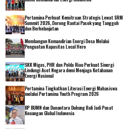
dilakukan PLN tidak menghitung bisnis, tetapi
kepentingan masyarakat ini menjadi hal yang sangat
Pertamina Perkuat Kemitraan Strategis Lewat SRM
penting,” kata Febby.
Summit 2026, Dorong Rantai Pasok yang Tangguh
dan Berkelanjutan
Direktur Utama PLN, Darmawan Prasodjo
menyampaikan pihaknya akan terus mendukung
Membangun Kemandirian Energi Desa Melalui
program pemerintah untuk terus menghadirkan listrik
Penguatan Kapasitas Local Hero
ke seluruh nusantara khususnya di wilayah 3T.
“Ini adalah wujud nyata hadirnya negara dalam
SKK Migas, PHR dan Polda Riau Perkuat Sinergi
Lindungi Aset Negara demi Menjaga Ketahanan
mewujudkan energi listrik yang berkeadilan. Masyarakat
Energi Nasional
yang berada di pelosok desa terpencil memiliki hak yang
sama untuk menikmati energi listrik. Untuk itu, PLN
Pertamina Tingkatkan Literasi Energi Mahasiswa
akan terus berupaya mewujudkannya,” jelas Darmawan.
melalui Pertamina Youth Program 2026
General Manager PLN Unit Induk Wilayah Maluku dan
BP BUMN dan Danantara Dukung Bali Jadi Pusat
Maluku Utara Awat Tuhuloula mengatakan, kehadiran
Keuangan Global Indonesia
listrik 24 jam ini sebagai kado Ramadan dan Idul Fitri
1444 H bagi masyarakat Ambalau, Manipa dan Negeri