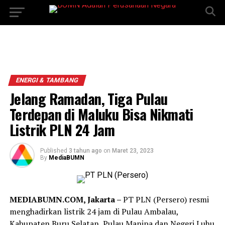
ENERGI & TAMBANG
Jelang Ramadan, Tiga Pulau
Terdepan di Maluku Bisa Nikmati
Listrik PLN 24 Jam
Published
3 tahun ago
on
Maret 23, 2023
By
MediaBUMN
MEDIABUMN.COM, Jakarta –
PT PLN (Persero) resmi
menghadirkan listrik 24 jam di Pulau Ambalau,
Kabupaten Buru Selatan, Pulau Manipa dan Negeri Luhu