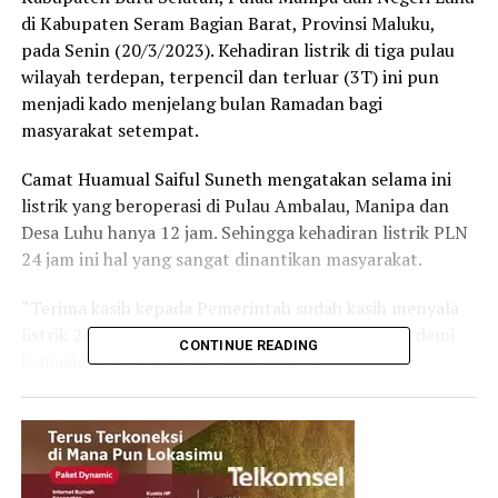
di Kabupaten Seram Bagian Barat, Provinsi Maluku,
pada Senin (20/3/2023). Kehadiran listrik di tiga pulau
wilayah terdepan, terpencil dan terluar (3T) ini pun
menjadi kado menjelang bulan Ramadan bagi
masyarakat setempat.
Camat Huamual Saiful Suneth mengatakan selama ini
listrik yang beroperasi di Pulau Ambalau, Manipa dan
Desa Luhu hanya 12 jam. Sehingga kehadiran listrik PLN
24 jam ini hal yang sangat dinantikan masyarakat.
“Terima kasih kepada Pemerintah sudah kasih menyala
listrik 24 jam, warga mendukung kelistrikan PLN demi
CONTINUE READING
kemaslahatan bersama,” kata Suneth.
Deputi I Kepala Staf Kepresidenan Febby Tetelepta yang
turut hadir meresmikan listrik, mengapresiasi
konsistensi PLN terus menghadirkan listrik di seluruh
pelosok, termasuk Maluku. Febby mengatakan, tak