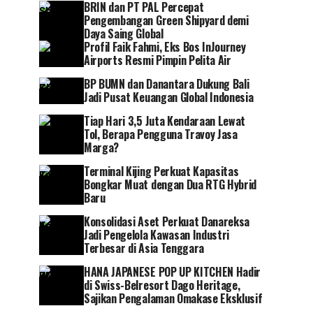
BRIN dan PT PAL Percepat
Pengembangan Green Shipyard demi
Daya Saing Global
Profil Faik Fahmi, Eks Bos InJourney
Airports Resmi Pimpin Pelita Air
BP BUMN dan Danantara Dukung Bali
Jadi Pusat Keuangan Global Indonesia
Tiap Hari 3,5 Juta Kendaraan Lewat
Tol, Berapa Pengguna Travoy Jasa
Marga?
Terminal Kijing Perkuat Kapasitas
Bongkar Muat dengan Dua RTG Hybrid
Baru
Konsolidasi Aset Perkuat Danareksa
Jadi Pengelola Kawasan Industri
Terbesar di Asia Tenggara
HANA JAPANESE POP UP KITCHEN Hadir
di Swiss-Belresort Dago Heritage,
Sajikan Pengalaman Omakase Eksklusif