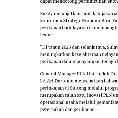
dapat mendorong pertumbuhan ekono
Rusdy melanjutkan, arah kebijakan s
komitmen Strategi Ekonomi Biru. Ya
perikanan budidaya serta membangki
lestari.
“Di tahun 2023 dan selanjutnya, Sul
meningkatkan kesejahteraan nelayan
perikanan dalam penyerapan tenaga k
General Manager PLN Unit Induk Dist
J.A Ari Dartomo menyebutkan bahw
perinkanan di Sulteng melalui progra
merupakan salah satu inovasi PLN un
operasional usaha melalui pemanfaata
peternakan dan perikanan.