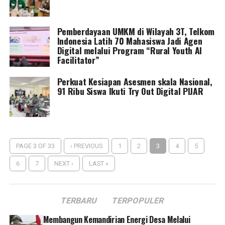
Pemberdayaan UMKM di Wilayah 3T, Telkom
Indonesia Latih 70 Mahasiswa Jadi Agen
Digital melalui Program “Rural Youth AI
Facilitator”
Perkuat Kesiapan Asesmen skala Nasional,
91 Ribu Siswa Ikuti Try Out Digital PIJAR
PAGE 3 OF 33
‹ PREVIOUS
1
2
3
4
5
6
7
NEXT ›
LAST »
TERBARU
TERPOPULER
Membangun Kemandirian Energi Desa Melalui