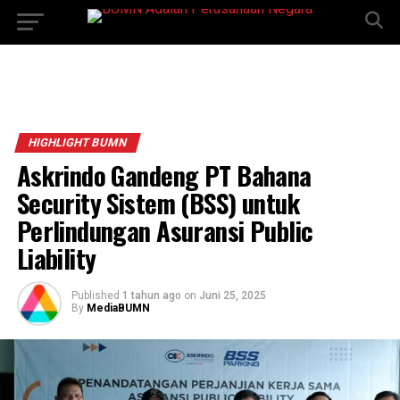
HIGHLIGHT BUMN
Askrindo Gandeng PT Bahana
Security Sistem (BSS) untuk
Perlindungan Asuransi Public
Liability
Published
1 tahun ago
on
Juni 25, 2025
By
MediaBUMN